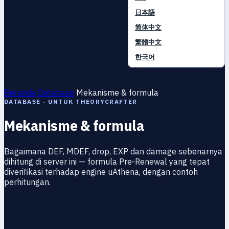
日本語
简体中文
繁體中文
한국어
Beranda
Database
Mekanisme & formula
DATABASE · UNTUK THEORYCRAFTER
Mekanisme & formula
Bagaimana DEF, MDEF, drop, EXP dan damage sebenarnya
dihitung di server ini — formula Pre-Renewal yang tepat
diverifikasi terhadap engine uAthena, dengan contoh
perhitungan.