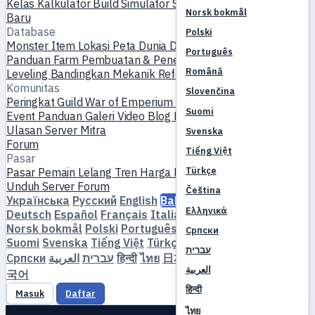
Kelas
Kalkulator Build
Simulator Skill
Quest
Mulai Pemain
Norsk bokmål
Baru
Database
Polski
Monster
Item
Lokasi
Peta Dunia
Database Skill
Timer MVP
Português
Panduan Farm
Pembuatan & Penempaan
Pet
Homunculus
Română
Leveling
Bandingkan
Mekanik
Referensi
Komunitas
Slovenčina
Peringkat
Guild
War of Emperium
Profil Pemain
Pernikahan
Suomi
Event
Panduan
Galeri
Video
Blog
Klub
Katalog Server
Ulasan Server
Mitra
Svenska
Forum
Tiếng Việt
Pasar
Türkçe
Pasar Pemain
Lelang
Tren Harga
Ekonomi
Unduh
Server
Forum
Čeština
Українська
Русский
English
Bahasa Indonesia
Dansk
Ελληνικά
Deutsch
Español
Français
Italiano
Magyar
Nederlands
Norsk bokmål
Polski
Português
Română
Slovenčina
Српски
Suomi
Svenska
Tiếng Việt
Türkçe
Čeština
Ελληνικά
עברית
Српски
العربية
עברית
हिन्दी
ไทย
日本語
简体中文
繁體中文
한
العربية
국어
हिन्दी
Masuk
Daftar
ไทย