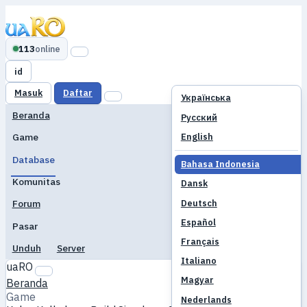
113
online
id
Masuk
Daftar
Українська
Beranda
Русский
English
Game
Database
Bahasa Indonesia
Komunitas
Dansk
Deutsch
Forum
Español
Pasar
Français
Unduh
Server
Italiano
uaRO
Magyar
Beranda
Game
Nederlands