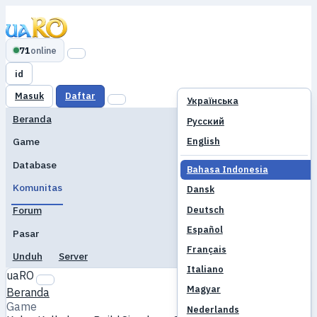
71
online
id
Masuk
Daftar
Українська
Beranda
Русский
English
Game
Database
Bahasa Indonesia
Komunitas
Dansk
Deutsch
Forum
Español
Pasar
Français
Unduh
Server
Italiano
uaRO
Magyar
Beranda
Game
Nederlands