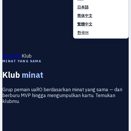
日本語
简体中文
繁體中文
한국어
Beranda
Klub
MINAT YANG SAMA
Klub
minat
Grup pemain uaRO berdasarkan minat yang sama — dari
berburu MVP hingga mengumpulkan kartu. Temukan
klubmu.