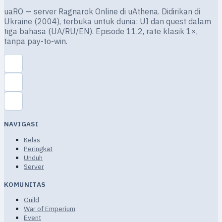
uaRO — server Ragnarok Online di uAthena. Didirikan di
Ukraine (2004), terbuka untuk dunia: UI dan quest dalam
tiga bahasa (UA/RU/EN). Episode 11.2, rate klasik 1×,
tanpa pay-to-win.
NAVIGASI
Kelas
Peringkat
Unduh
Server
KOMUNITAS
Guild
War of Emperium
Event