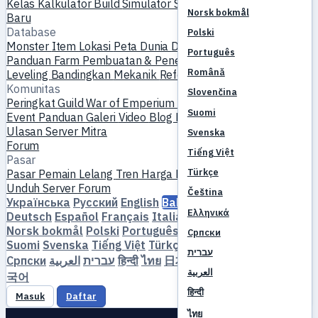
Kelas
Kalkulator Build
Simulator Skill
Quest
Mulai Pemain
Norsk bokmål
Baru
Database
Polski
Monster
Item
Lokasi
Peta Dunia
Database Skill
Timer MVP
Português
Panduan Farm
Pembuatan & Penempaan
Pet
Homunculus
Română
Leveling
Bandingkan
Mekanik
Referensi
Komunitas
Slovenčina
Peringkat
Guild
War of Emperium
Profil Pemain
Pernikahan
Suomi
Event
Panduan
Galeri
Video
Blog
Klub
Katalog Server
Ulasan Server
Mitra
Svenska
Forum
Tiếng Việt
Pasar
Türkçe
Pasar Pemain
Lelang
Tren Harga
Ekonomi
Unduh
Server
Forum
Čeština
Українська
Русский
English
Bahasa Indonesia
Dansk
Ελληνικά
Deutsch
Español
Français
Italiano
Magyar
Nederlands
Norsk bokmål
Polski
Português
Română
Slovenčina
Српски
Suomi
Svenska
Tiếng Việt
Türkçe
Čeština
Ελληνικά
עברית
Српски
العربية
עברית
हिन्दी
ไทย
日本語
简体中文
繁體中文
한
العربية
국어
हिन्दी
Masuk
Daftar
ไทย