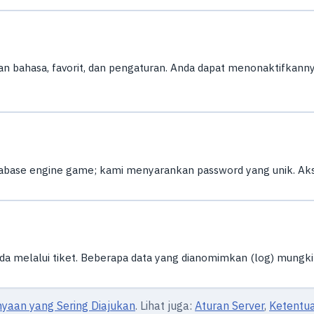
an bahasa, favorit, dan pengaturan. Anda dapat menonaktifkannya
atabase engine game; kami menyarankan password yang unik. Akse
da melalui tiket. Beberapa data yang dianomimkan (log) mungk
nyaan yang Sering Diajukan
. Lihat juga:
Aturan Server
,
Ketentu