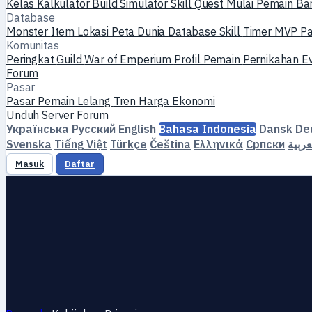
Kelas
Kalkulator Build
Simulator Skill
Quest
Mulai Pemain Ba
Database
Monster
Item
Lokasi
Peta Dunia
Database Skill
Timer MVP
P
Komunitas
Peringkat
Guild
War of Emperium
Profil Pemain
Pernikahan
E
Forum
Pasar
Pasar Pemain
Lelang
Tren Harga
Ekonomi
Unduh
Server
Forum
Українська
Русский
English
Bahasa Indonesia
Dansk
De
Svenska
Tiếng Việt
Türkçe
Čeština
Ελληνικά
Српски
عربية
Masuk
Daftar