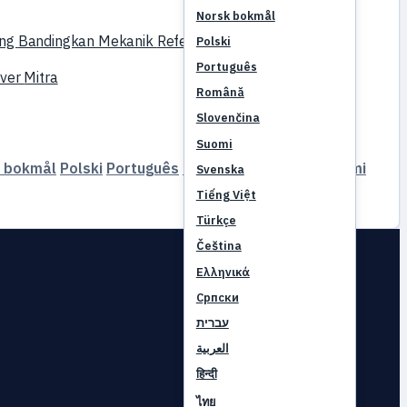
Norsk bokmål
ing
Bandingkan
Mekanik
Referensi
Polski
Português
rver
Mitra
Română
Slovenčina
Suomi
 bokmål
Polski
Português
Română
Slovenčina
Suomi
Svenska
Tiếng Việt
Türkçe
Čeština
Ελληνικά
Српски
עברית
العربية
हिन्दी
ไทย