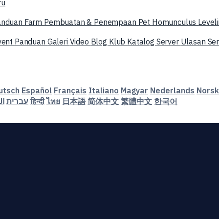
ru
anduan Farm
Pembuatan & Penempaan
Pet
Homunculus
Level
vent
Panduan
Galeri
Video
Blog
Klub
Katalog Server
Ulasan Se
utsch
Español
Français
Italiano
Magyar
Nederlands
Norsk
ال
עברית
हिन्दी
ไทย
日本語
简体中文
繁體中文
한국어