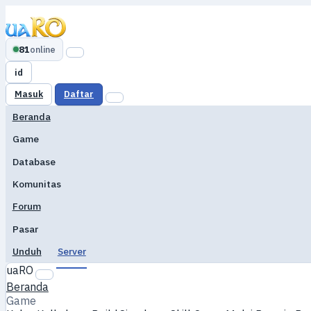
81
online
id
Masuk
Daftar
Beranda
Game
Database
Komunitas
Forum
Pasar
Unduh
Server
uaRO
Beranda
Game