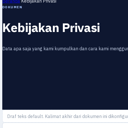
Beranda
Kebijakan Privasi
DOKUMEN
Kebijakan Privasi
Data apa saja yang kami kumpulkan dan cara kami menggu
Draf teks default. Kalimat akhir dari dokumen ini dikonfigu