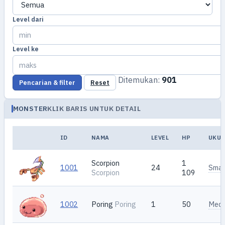
Level dari
Level ke
Ditemukan:
901
Pencarian & filter
Reset
MONSTER
KLIK BARIS UNTUK DETAIL
ID
NAMA
LEVEL
HP
UKU
Scorpion
1
1001
24
Smal
Scorpion
109
1002
Poring
Poring
1
50
Med