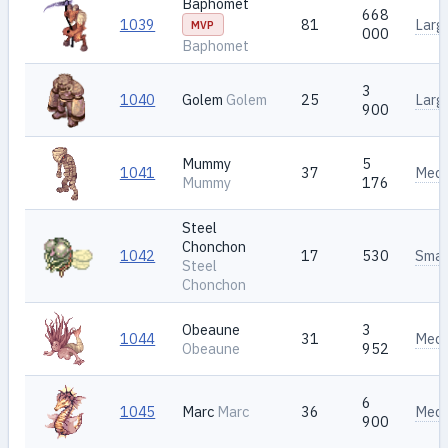
Baphomet
668
1039
81
Larg
MVP
000
Baphomet
3
1040
Golem
Golem
25
Larg
900
Mummy
5
1041
37
Med
Mummy
176
Steel
Chonchon
1042
17
530
Smal
Steel
Chonchon
Obeaune
3
1044
31
Med
Obeaune
952
6
1045
Marc
Marc
36
Med
900