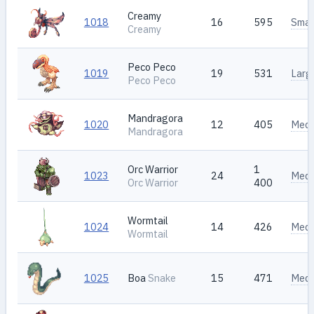
Creamy
1018
16
595
Smal
Creamy
Peco Peco
1019
19
531
Larg
Peco Peco
Mandragora
1020
12
405
Med
Mandragora
Orc Warrior
1
1023
24
Med
Orc Warrior
400
Wormtail
1024
14
426
Med
Wormtail
1025
Boa
Snake
15
471
Med