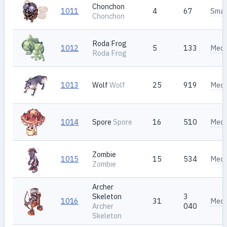
Chonchon
1011
4
67
Smal
Chonchon
Roda Frog
1012
5
133
Med
Roda Frog
1013
Wolf
Wolf
25
919
Med
1014
Spore
Spore
16
510
Med
Zombie
1015
15
534
Med
Zombie
Archer
Skeleton
3
1016
31
Med
Archer
040
Skeleton