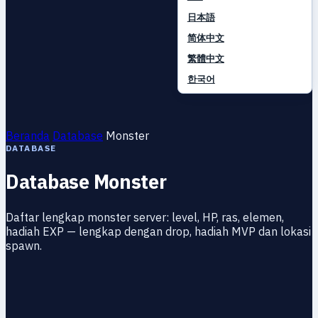
日本語
简体中文
繁體中文
한국어
Beranda
Database
Monster
DATABASE
Database Monster
Daftar lengkap monster server: level, HP, ras, elemen,
hadiah EXP — lengkap dengan drop, hadiah MVP dan lokasi
spawn.