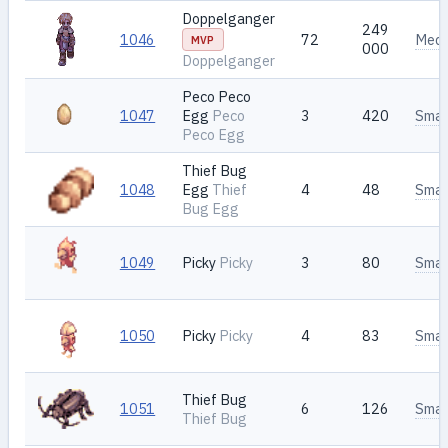
Doppelganger
249
1046
72
Med
MVP
000
Doppelganger
Peco Peco
1047
Egg
Peco
3
420
Smal
Peco Egg
Thief Bug
1048
Egg
Thief
4
48
Smal
Bug Egg
1049
Picky
Picky
3
80
Smal
1050
Picky
Picky
4
83
Smal
Thief Bug
1051
6
126
Smal
Thief Bug