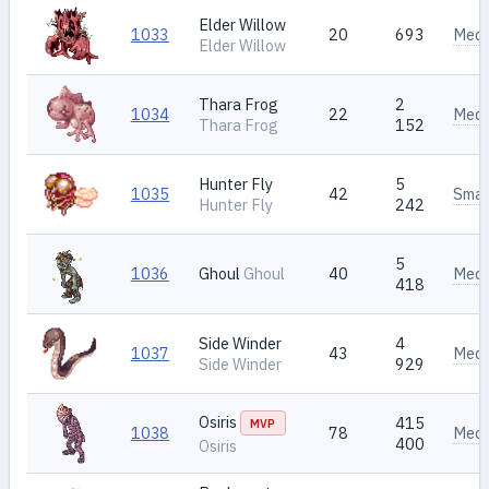
Elder Willow
1033
20
693
Med
Elder Willow
Thara Frog
2
1034
22
Med
Thara Frog
152
Hunter Fly
5
1035
42
Smal
Hunter Fly
242
5
1036
Ghoul
Ghoul
40
Med
418
Side Winder
4
1037
43
Med
Side Winder
929
Osiris
415
MVP
1038
78
Med
400
Osiris