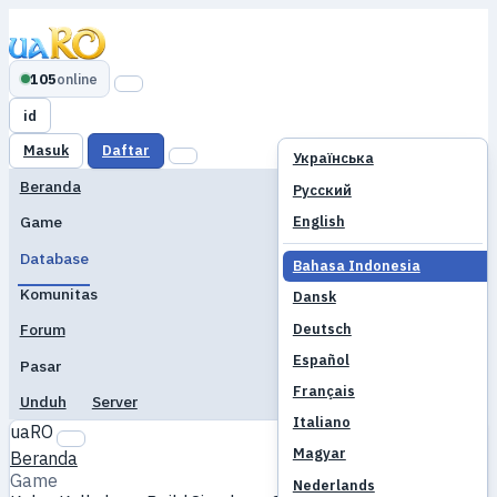
105
online
id
Masuk
Daftar
Українська
Beranda
Русский
English
Game
Database
Bahasa Indonesia
Komunitas
Dansk
Deutsch
Forum
Español
Pasar
Français
Unduh
Server
Italiano
uaRO
Magyar
Beranda
Game
Nederlands