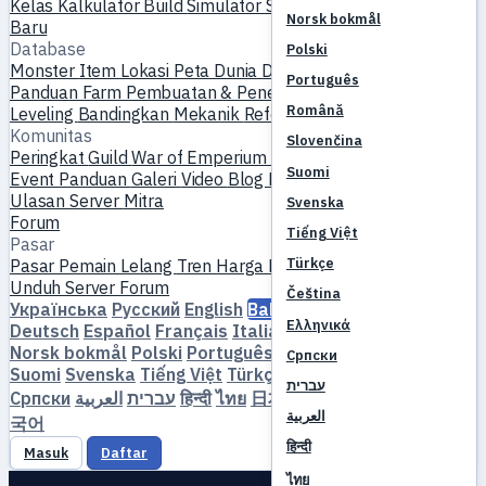
Kelas
Kalkulator Build
Simulator Skill
Quest
Mulai Pemain
Norsk bokmål
Baru
Database
Polski
Monster
Item
Lokasi
Peta Dunia
Database Skill
Timer MVP
Português
Panduan Farm
Pembuatan & Penempaan
Pet
Homunculus
Română
Leveling
Bandingkan
Mekanik
Referensi
Komunitas
Slovenčina
Peringkat
Guild
War of Emperium
Profil Pemain
Pernikahan
Suomi
Event
Panduan
Galeri
Video
Blog
Klub
Katalog Server
Ulasan Server
Mitra
Svenska
Forum
Tiếng Việt
Pasar
Türkçe
Pasar Pemain
Lelang
Tren Harga
Ekonomi
Unduh
Server
Forum
Čeština
Українська
Русский
English
Bahasa Indonesia
Dansk
Ελληνικά
Deutsch
Español
Français
Italiano
Magyar
Nederlands
Norsk bokmål
Polski
Português
Română
Slovenčina
Српски
Suomi
Svenska
Tiếng Việt
Türkçe
Čeština
Ελληνικά
עברית
Српски
العربية
עברית
हिन्दी
ไทย
日本語
简体中文
繁體中文
한
العربية
국어
हिन्दी
Masuk
Daftar
ไทย