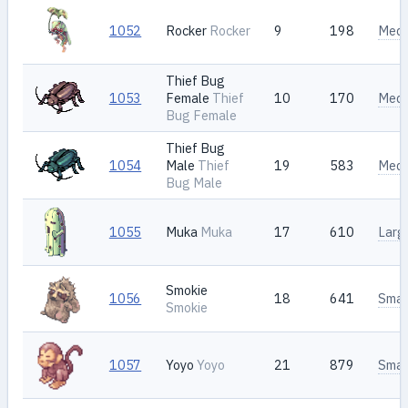
1052
Rocker
Rocker
9
198
Med
Thief Bug
1053
Female
Thief
10
170
Med
Bug Female
Thief Bug
1054
Male
Thief
19
583
Med
Bug Male
1055
Muka
Muka
17
610
Larg
Smokie
1056
18
641
Smal
Smokie
1057
Yoyo
Yoyo
21
879
Smal