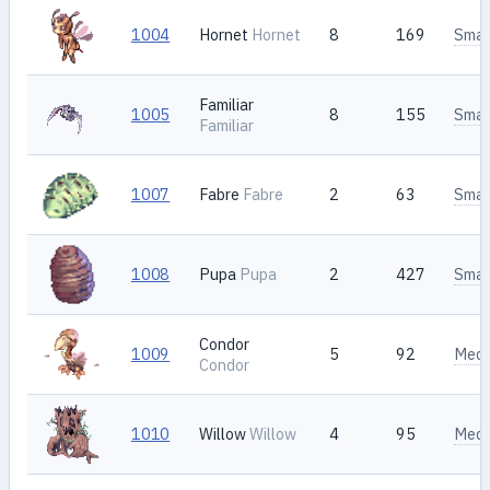
1004
Hornet
Hornet
8
169
Smal
Familiar
1005
8
155
Smal
Familiar
1007
Fabre
Fabre
2
63
Smal
1008
Pupa
Pupa
2
427
Smal
Condor
1009
5
92
Med
Condor
1010
Willow
Willow
4
95
Med