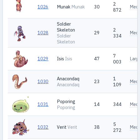
2
1026
Munak
Munak
30
Med
872
Soldier
Skeleton
2
1028
29
Med
Soldier
334
Skeleton
7
1029
Isis
Isis
47
Larg
003
Anacondaq
1
1030
23
Med
Anacondaq
109
Poporing
1031
14
344
Med
Poporing
5
1032
Verit
Verit
38
Med
272