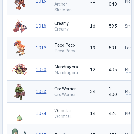
1016
31
Med
Archer
040
Skeleton
Creamy
1018
16
595
Smal
Creamy
Peco Peco
1019
19
531
Larg
Peco Peco
Mandragora
1020
12
405
Med
Mandragora
Orc Warrior
1
1023
24
Med
Orc Warrior
400
Wormtail
1024
14
426
Med
Wormtail