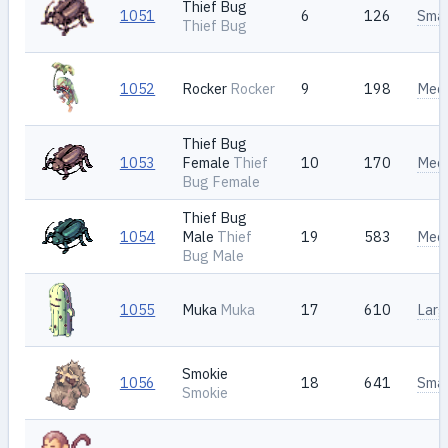
Thief Bug
1051
6
126
Smal
Thief Bug
1052
Rocker
Rocker
9
198
Med
Thief Bug
1053
Female
Thief
10
170
Med
Bug Female
Thief Bug
1054
Male
Thief
19
583
Med
Bug Male
1055
Muka
Muka
17
610
Larg
Smokie
1056
18
641
Smal
Smokie