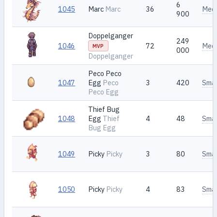
6
1045
Marc
Marc
36
Med
900
Doppelganger
249
1046
72
Med
MVP
000
Doppelganger
Peco Peco
1047
Egg
Peco
3
420
Smal
Peco Egg
Thief Bug
1048
Egg
Thief
4
48
Smal
Bug Egg
1049
Picky
Picky
3
80
Smal
1050
Picky
Picky
4
83
Smal