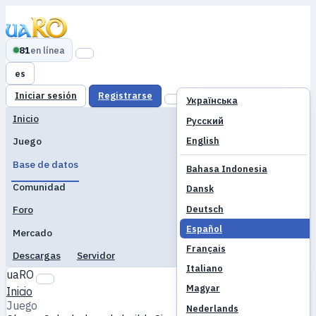
81
en línea
es
Iniciar sesión
Registrarse
Українська
Inicio
Русский
English
Juego
Base de datos
Bahasa Indonesia
Comunidad
Dansk
Deutsch
Foro
Español
Mercado
Français
Descargas
Servidor
Italiano
uaRO
Magyar
Inicio
Juego
Nederlands