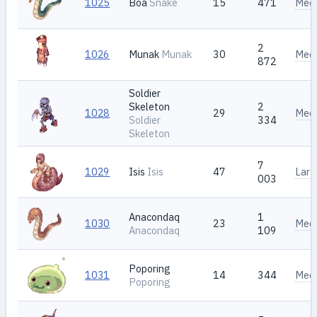
1025
Boa
Snake
15
471
Med
2
1026
Munak
Munak
30
Med
872
Soldier
Skeleton
2
1028
29
Med
Soldier
334
Skeleton
7
1029
Isis
Isis
47
Larg
003
Anacondaq
1
1030
23
Med
Anacondaq
109
Poporing
1031
14
344
Med
Poporing