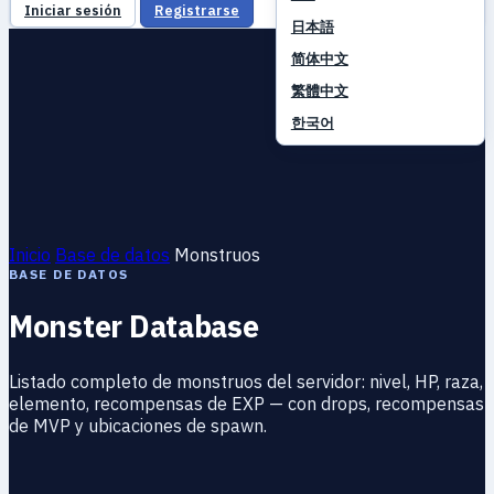
Iniciar sesión
Registrarse
日本語
简体中文
繁體中文
한국어
Inicio
Base de datos
Monstruos
BASE DE DATOS
Monster Database
Listado completo de monstruos del servidor: nivel, HP, raza,
elemento, recompensas de EXP — con drops, recompensas
de MVP y ubicaciones de spawn.