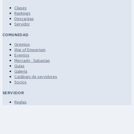
Clases
Rankings
Descargas
Servidor
COMUNIDAD
Gremios
War of Emperium
Eventos
Mercado · Subastas
Guías
Galería
Catálogo de servidores
Socios
SERVIDOR
Reglas
Términos de servicio
Privacidad
FAQ · Ayuda
Mapa del sitio
Proyecto comunitario de fans no comercial.
© 2026 uaRO ·