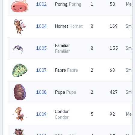
1002
Poring
Poring
1
50
Med
1004
Hornet
Hornet
8
169
Smal
Familiar
1005
8
155
Smal
Familiar
1007
Fabre
Fabre
2
63
Smal
1008
Pupa
Pupa
2
427
Smal
Condor
1009
5
92
Med
Condor