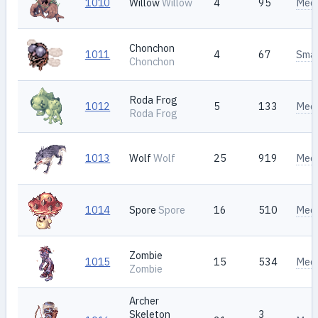
1010
Willow
Willow
4
95
Med
Chonchon
1011
4
67
Smal
Chonchon
Roda Frog
1012
5
133
Med
Roda Frog
1013
Wolf
Wolf
25
919
Med
1014
Spore
Spore
16
510
Med
Zombie
1015
15
534
Med
Zombie
Archer
Skeleton
3