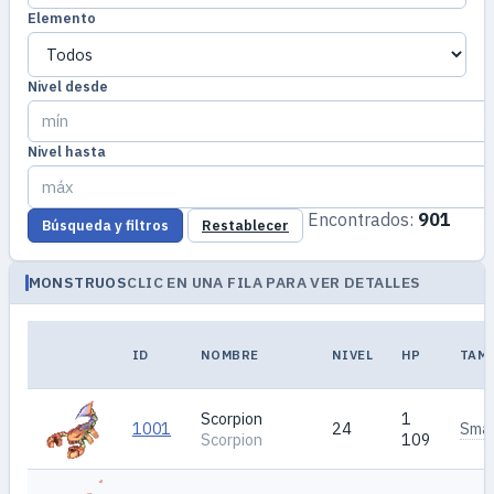
Elemento
Nivel desde
Nivel hasta
Encontrados:
901
Búsqueda y filtros
Restablecer
MONSTRUOS
CLIC EN UNA FILA PARA VER DETALLES
ID
NOMBRE
NIVEL
HP
TAM
Scorpion
1
1001
24
Smal
Scorpion
109