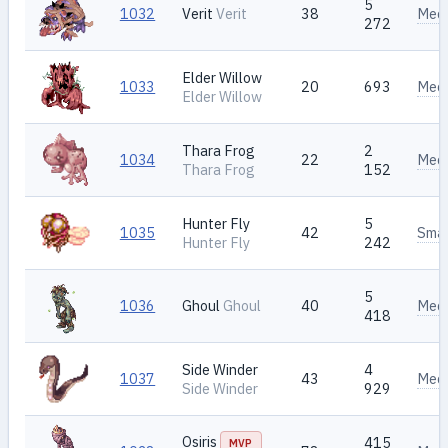
5
1032
Verit
Verit
38
Med
272
Elder Willow
1033
20
693
Med
Elder Willow
Thara Frog
2
1034
22
Med
Thara Frog
152
Hunter Fly
5
1035
42
Smal
Hunter Fly
242
5
1036
Ghoul
Ghoul
40
Med
418
Side Winder
4
1037
43
Med
Side Winder
929
Osiris
415
MVP