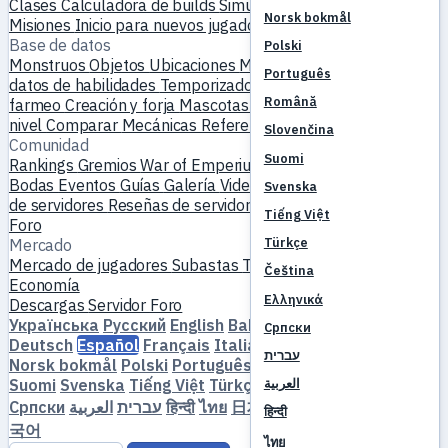
Clases
Calculadora de builds
Simulador de habilidades
Norsk bokmål
Misiones
Inicio para nuevos jugadores
Base de datos
Polski
Monstruos
Objetos
Ubicaciones
Mapa mundial
Base de
Português
datos de habilidades
Temporizadores de MVP
Guía de
Română
farmeo
Creación y forja
Mascotas
Homúnculos
Subir de
nivel
Comparar
Mecánicas
Referencias
Slovenčina
Comunidad
Suomi
Rankings
Gremios
War of Emperium
Perfiles de jugadores
Bodas
Eventos
Guías
Galería
Videos
Blogs
Clubes
Catálogo
Svenska
de servidores
Reseñas de servidores
Socios
Tiếng Việt
Foro
Türkçe
Mercado
Mercado de jugadores
Subastas
Tendencias de precios
Čeština
Economía
Ελληνικά
Descargas
Servidor
Foro
Українська
Русский
English
Bahasa Indonesia
Dansk
Српски
Deutsch
Español
Français
Italiano
Magyar
Nederlands
עברית
Norsk bokmål
Polski
Português
Română
Slovenčina
Suomi
Svenska
Tiếng Việt
Türkçe
Čeština
Ελληνικά
العربية
Српски
العربية
עברית
हिन्दी
ไทย
日本語
简体中文
繁體中文
한
हिन्दी
국어
ไทย