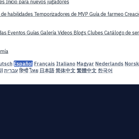
nes
Inicio para nuevos jugadores
 de habilidades
Temporizadores de MVP
Guía de farmeo
Creaci
das
Eventos
Guías
Galería
Videos
Blogs
Clubes
Catálogo de se
mía
utsch
Español
Français
Italiano
Magyar
Nederlands
Norsk
ال
עברית
हिन्दी
ไทย
日本語
简体中文
繁體中文
한국어