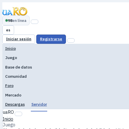
98
en línea
es
Iniciar sesión
Registrarse
Inicio
Juego
Base de datos
Comunidad
Foro
Mercado
Descargas
Servidor
uaRO
Inicio
Juego