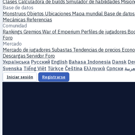
Clases
Calculadora de builds
Simulador de habilidades
Misio
Base de datos
Monstruos
Objetos
Ubicaciones
Mapa mundial
Base de datos
Mecánicas
Referencias
Comunidad
Rankings
Gremios
War of Emperium
Perfiles de jugadores
Bo
Foro
Mercado
Mercado de jugadores
Subastas
Tendencias de precios
Econo
Descargas
Servidor
Foro
Українська
Русский
English
Bahasa Indonesia
Dansk
De
Svenska
Tiếng Việt
Türkçe
Čeština
Ελληνικά
Српски
عربية
Iniciar sesión
Registrarse