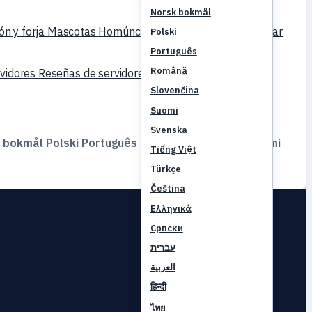
Norsk bokmål
ón y forja
Mascotas
Homúnculos
Subir de nivel
Comparar
Polski
Português
Română
rvidores
Reseñas de servidores
Socios
Slovenčina
Suomi
Svenska
 bokmål
Polski
Português
Română
Slovenčina
Suomi
Tiếng Việt
Türkçe
Čeština
Ελληνικά
Српски
עברית
العربية
हिन्दी
ไทย