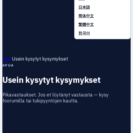
日本語
简体中文
繁體中文
한국어
Koti
Usein kysytyt kysymykset
APUA
Usein kysytyt kysymykset
Pikavastaukset. Jos et löytänyt vastausta — kysy
foorumilla tai tukipyyntöjen kautta.