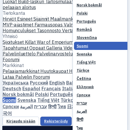
Luokat
Build-laskuri
Taitosimulaattori
Tehtävät
Uuden
Norsk bokmål
pelaajan aloitus
Tietokanta
Polski
Hirviöt
Esineet
Sijainnit
Maailmankartta
Taitotietokanta
Português
MVP-ajastimet
Farmausopas
Valmistus & taonta
Lemmikit
Română
Homunculukset
Tasonnosto
Vertaa
Mekaniikat
Viitteet
Yhteisö
Slovenčina
Sijoitukset
Killat
War of Emperium
Pelaajaprofiilit
Häät
Suomi
Tapahtumat
Oppaat
Galleria
Video
Blogit
Klubit
Palvelinluettelo
Palvelinarvostelut
Kumppanit
Svenska
Foorumi
Tiếng Việt
Markkinat
Türkçe
Pelaajamarkkinat
Huutokaupat
Hintatrendit
Talous
Lataa
Palvelin
Foorumi
Čeština
Українська
Русский
English
Bahasa Indonesia
Dansk
Ελληνικά
Deutsch
Español
Français
Italiano
Magyar
Nederlands
Norsk bokmål
Polski
Português
Română
Slovenčina
Српски
Suomi
Svenska
Tiếng Việt
Türkçe
Čeština
Ελληνικά
עברית
Српски
العربية
עברית
हिन्दी
ไทย
日本語
简体中文
繁體中文
한
العربية
국어
हिन्दी
Kirjaudu sisään
Rekisteröidy
ไทย