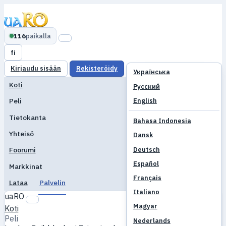
116
paikalla
fi
Kirjaudu sisään
Rekisteröidy
Українська
Koti
Русский
English
Peli
Tietokanta
Bahasa Indonesia
Yhteisö
Dansk
Deutsch
Foorumi
Español
Markkinat
Français
Lataa
Palvelin
Italiano
uaRO
Magyar
Koti
Peli
Nederlands