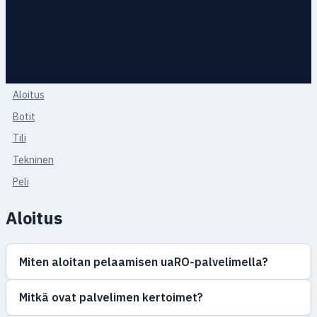
Aloitus
Botit
Tili
Tekninen
Peli
Aloitus
Miten aloitan pelaamisen uaRO-palvelimella?
Mitkä ovat palvelimen kertoimet?