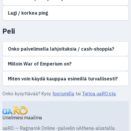
Lagi / korkea ping
Peli
Onko palvelimella lahjoituksia / cash-shoppia?
Milloin War of Emperium on?
Miten voin käydä kauppaa esineillä turvallisesti?
Onko kysyttävää? Kysy
foorumilla
tai
Tietoa uaRO:sta
.
Unelmiesi maailma
uaRO — Ragnarok Online -palvelin uAthena-alustalla.