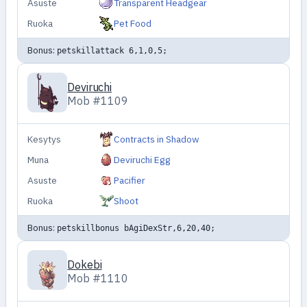
Asuste
Transparent Headgear
Ruoka
Pet Food
Bonus:
petskillattack 6,1,0,5;
Deviruchi
Mob #1109
Kesytys
Contracts in Shadow
Muna
Deviruchi Egg
Asuste
Pacifier
Ruoka
Shoot
Bonus:
petskillbonus bAgiDexStr,6,20,40;
Dokebi
Mob #1110