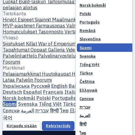
Luokat
Build-laskuri
Taitosimulaattori
Tehtävät
Uuden
Norsk bokmål
pelaajan aloitus
Tietokanta
Polski
Hirviöt
Esineet
Sijainnit
Maailmankartta
Taitotietokanta
Português
MVP-ajastimet
Farmausopas
Valmistus & taonta
Lemmikit
Română
Homunculukset
Tasonnosto
Vertaa
Mekaniikat
Viitteet
Yhteisö
Slovenčina
Sijoitukset
Killat
War of Emperium
Pelaajaprofiilit
Häät
Suomi
Tapahtumat
Oppaat
Galleria
Video
Blogit
Klubit
Palvelinluettelo
Palvelinarvostelut
Kumppanit
Svenska
Foorumi
Tiếng Việt
Markkinat
Türkçe
Pelaajamarkkinat
Huutokaupat
Hintatrendit
Talous
Lataa
Palvelin
Foorumi
Čeština
Українська
Русский
English
Bahasa Indonesia
Dansk
Ελληνικά
Deutsch
Español
Français
Italiano
Magyar
Nederlands
Norsk bokmål
Polski
Português
Română
Slovenčina
Српски
Suomi
Svenska
Tiếng Việt
Türkçe
Čeština
Ελληνικά
עברית
Српски
العربية
עברית
हिन्दी
ไทย
日本語
简体中文
繁體中文
한
العربية
국어
हिन्दी
Kirjaudu sisään
Rekisteröidy
ไทย