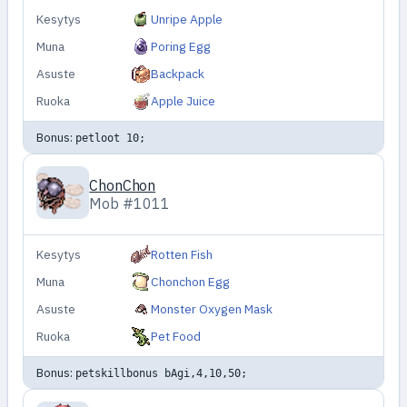
Kesytys
Unripe Apple
Muna
Poring Egg
Asuste
Backpack
Ruoka
Apple Juice
Bonus:
petloot 10;
ChonChon
Mob #1011
Kesytys
Rotten Fish
Muna
Chonchon Egg
Asuste
Monster Oxygen Mask
Ruoka
Pet Food
Bonus:
petskillbonus bAgi,4,10,50;