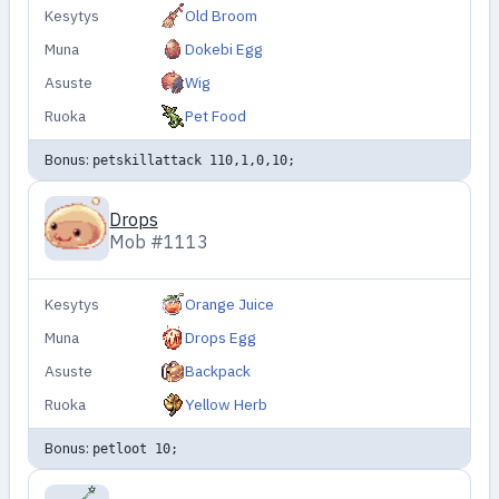
Kesytys
Old Broom
Muna
Dokebi Egg
Asuste
Wig
Ruoka
Pet Food
Bonus:
petskillattack 110,1,0,10;
Drops
Mob #1113
Kesytys
Orange Juice
Muna
Drops Egg
Asuste
Backpack
Ruoka
Yellow Herb
Bonus:
petloot 10;