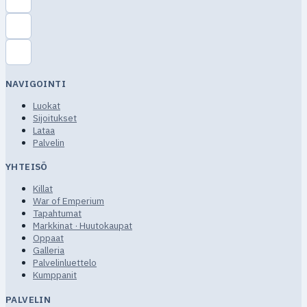
NAVIGOINTI
Luokat
Sijoitukset
Lataa
Palvelin
YHTEISÖ
Killat
War of Emperium
Tapahtumat
Markkinat · Huutokaupat
Oppaat
Galleria
Palvelinluettelo
Kumppanit
PALVELIN