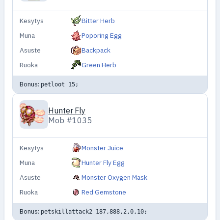
Kesytys
Bitter Herb
Muna
Poporing Egg
Asuste
Backpack
Ruoka
Green Herb
Bonus:
petloot 15;
Hunter Fly
Mob #1035
Kesytys
Monster Juice
Muna
Hunter Fly Egg
Asuste
Monster Oxygen Mask
Ruoka
Red Gemstone
Bonus:
petskillattack2 187,888,2,0,10;