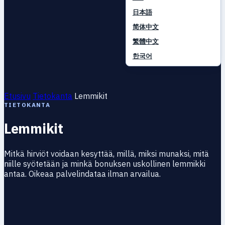
日本語
简体中文
繁體中文
한국어
Etusivu
Tietokanta
Lemmikit
TIETOKANTA
Lemmikit
Mitkä hirviöt voidaan kesyttää, millä, miksi munaksi, mitä
niille syötetään ja minkä bonuksen uskollinen lemmikki
antaa. Oikeaa palvelindataa ilman arvailua.