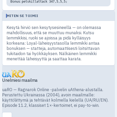
Bonus:
petskillattack 347,5,5,5;
MITEN SE TOIMII
Kesytä hirviö sen kesytysesineellä — on olemassa
mahdollisuus, että se muuttuu munaksi. Kutsu
lemmikkisi, ruoki se ajoissa ja pidä kylläisyys
korkeana: Loyal-läheisyystasolla lemmikki antaa
bonuksen — statteja, automaattisesti loitsittavan
tukitaidon tai hyökkäyksen. Nälkäinen lemmikki
menettää läheisyyttä ja saattaa karata.
Unelmiesi maailma
uaRO — Ragnarok Online -palvelin uAthena-alustalla.
Perustettu Ukrainassa (2004), avoin maailmalle:
käyttöliittymä ja tehtävät kolmella kielellä (UA/RU/EN).
Episode 11.2, klassiset 1×-kertoimet, ei pay-to-win.