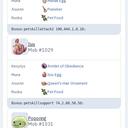
Muna
Munak Egg
Asuste
Punisher
Ruoka
Pet Food
Bonus:
petskillattack2 190,444,1,0,10;
Isis
Mob #1029
Kesytys
Armlet of Obedience
Muna
Isis Egg
Asuste
Queen's Hair Ornament
Ruoka
Pet Food
Bonus:
petskillsupport 74,2,60,50,50;
Poporing
Mob #1031