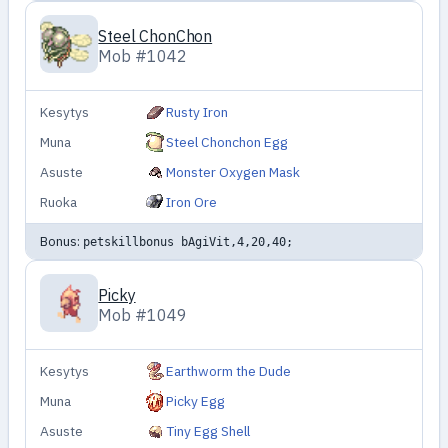
Steel ChonChon
Mob #1042
Kesytys
Rusty Iron
Muna
Steel Chonchon Egg
Asuste
Monster Oxygen Mask
Ruoka
Iron Ore
Bonus:
petskillbonus bAgiVit,4,20,40;
Picky
Mob #1049
Kesytys
Earthworm the Dude
Muna
Picky Egg
Asuste
Tiny Egg Shell