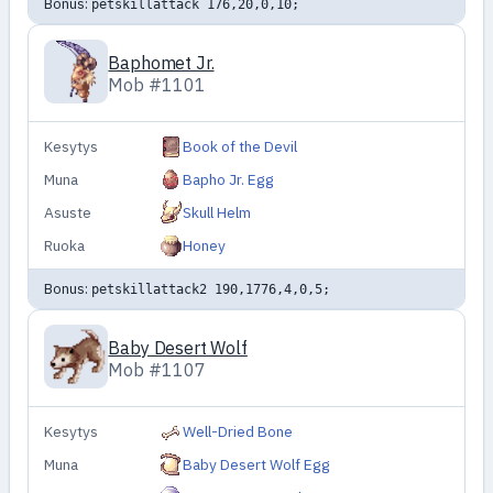
Bonus:
petskillattack 176,20,0,10;
Baphomet Jr.
Mob #1101
Kesytys
Book of the Devil
Muna
Bapho Jr. Egg
Asuste
Skull Helm
Ruoka
Honey
Bonus:
petskillattack2 190,1776,4,0,5;
Baby Desert Wolf
Mob #1107
Kesytys
Well-Dried Bone
Muna
Baby Desert Wolf Egg