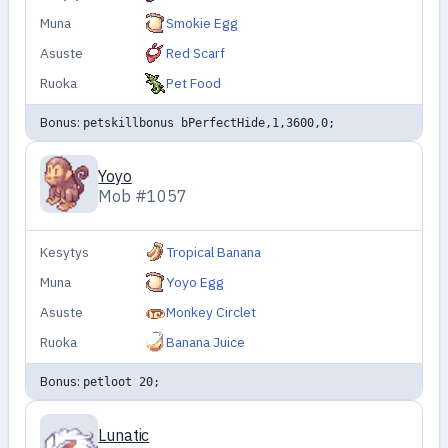
Muna
Smokie Egg
Asuste
Red Scarf
Ruoka
Pet Food
Bonus:
petskillbonus bPerfectHide,1,3600,0;
Yoyo
Mob #1057
Kesytys
Tropical Banana
Muna
Yoyo Egg
Asuste
Monkey Circlet
Ruoka
Banana Juice
Bonus:
petloot 20;
Lunatic