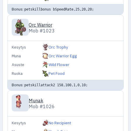
Bonus:
petskillbonus bSpeedRate,25,20,20;
Orc Warrior
Mob #1023
Kesytys
Orc Trophy
Muna
Orc Warrior Egg
Asuste
Wild Flower
Ruoka
Pet Food
Bonus:
petskillattack2 158,100,1,0,10;
Munak
Mob #1026
Kesytys
No Recipient