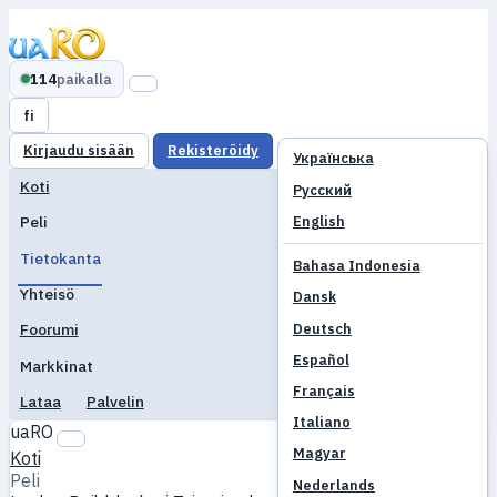
114
paikalla
fi
Kirjaudu sisään
Rekisteröidy
Українська
Koti
Русский
English
Peli
Tietokanta
Bahasa Indonesia
Yhteisö
Dansk
Deutsch
Foorumi
Español
Markkinat
Français
Lataa
Palvelin
Italiano
uaRO
Magyar
Koti
Peli
Nederlands