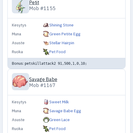
Petit
Mob #1155
Kesytys
Shining Stone
Muna
Green Petite Egg
Asuste
Stellar Hairpin
Ruoka
Pet Food
Bonus:
petskillattack2 91,500,1,0,10;
Savage Babe
Mob #1167
Kesytys
Sweet Milk
Muna
Savage Babe Egg
Asuste
Green Lace
Ruoka
Pet Food