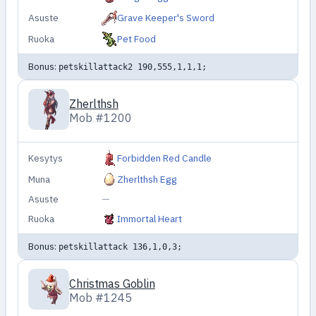
Asuste
Grave Keeper's Sword
Ruoka
Pet Food
Bonus:
petskillattack2 190,555,1,1,1;
Zherlthsh
Mob #1200
Kesytys
Forbidden Red Candle
Muna
Zherlthsh Egg
Asuste
—
Ruoka
Immortal Heart
Bonus:
petskillattack 136,1,0,3;
Christmas Goblin
Mob #1245