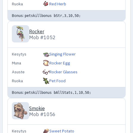
Ruoka
Red Herb
Bonus:
petskillbonus bStr,3,10,50;
Rocker
Mob #1052
Kesytys
Singing Flower
Muna
Rocker Egg
Asuste
Rocker Glasses
Ruoka
Pet Food
Bonus:
petskillbonus bAllStats,1,10,50;
Smokie
Mob #1056
Kesytys
Sweet Potato