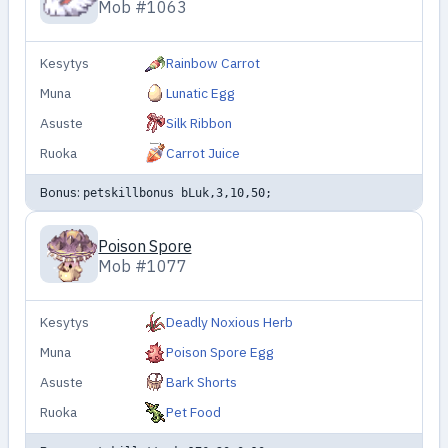
Mob #1063
Kesytys
Rainbow Carrot
Muna
Lunatic Egg
Asuste
Silk Ribbon
Ruoka
Carrot Juice
Bonus:
petskillbonus bLuk,3,10,50;
Poison Spore
Mob #1077
Kesytys
Deadly Noxious Herb
Muna
Poison Spore Egg
Asuste
Bark Shorts
Ruoka
Pet Food