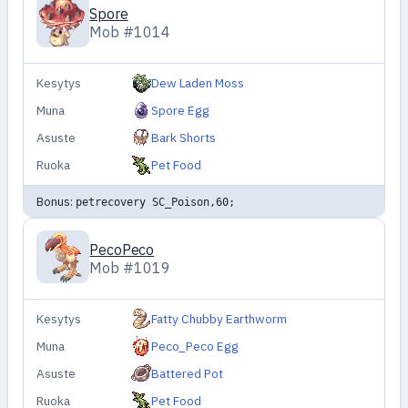
Spore
Mob #1014
Kesytys
Dew Laden Moss
Muna
Spore Egg
Asuste
Bark Shorts
Ruoka
Pet Food
Bonus:
petrecovery SC_Poison,60;
PecoPeco
Mob #1019
Kesytys
Fatty Chubby Earthworm
Muna
Peco_Peco Egg
Asuste
Battered Pot
Ruoka
Pet Food