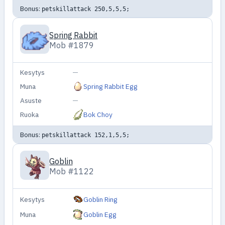
Bonus:
petskillattack 250,5,5,5;
Spring Rabbit
Mob #1879
Kesytys
—
Muna
Spring Rabbit Egg
Asuste
—
Ruoka
Bok Choy
Bonus:
petskillattack 152,1,5,5;
Goblin
Mob #1122
Kesytys
Goblin Ring
Muna
Goblin Egg