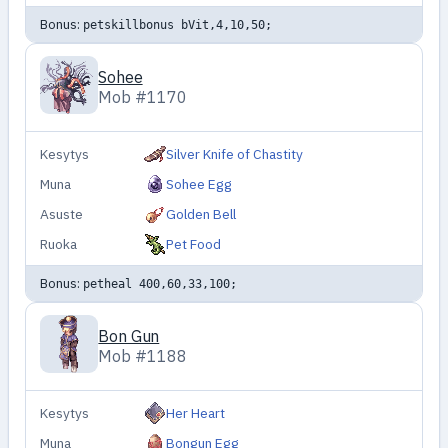
Bonus:
petskillbonus bVit,4,10,50;
Sohee
Mob #1170
Kesytys
Silver Knife of Chastity
Muna
Sohee Egg
Asuste
Golden Bell
Ruoka
Pet Food
Bonus:
petheal 400,60,33,100;
Bon Gun
Mob #1188
Kesytys
Her Heart
Muna
Bongun Egg