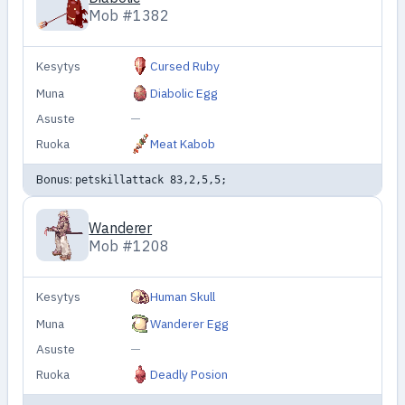
Mob #1382
Kesytys
Cursed Ruby
Muna
Diabolic Egg
Asuste
—
Ruoka
Meat Kabob
Bonus:
petskillattack 83,2,5,5;
Wanderer
Mob #1208
Kesytys
Human Skull
Muna
Wanderer Egg
Asuste
—
Ruoka
Deadly Posion