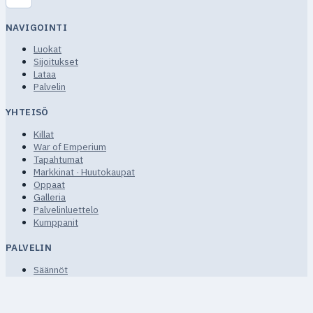
NAVIGOINTI
Luokat
Sijoitukset
Lataa
Palvelin
YHTEISÖ
Killat
War of Emperium
Tapahtumat
Markkinat · Huutokaupat
Oppaat
Galleria
Palvelinluettelo
Kumppanit
PALVELIN
Säännöt
Käyttöehdot
Tietosuoja
UKK · Apua