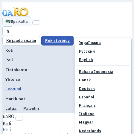
88
paikalla
fi
Kirjaudu sisään
Rekisteröidy
Українська
Koti
Русский
English
Peli
Tietokanta
Bahasa Indonesia
Yhteisö
Dansk
Deutsch
Foorumi
Español
Markkinat
Français
Lataa
Palvelin
Italiano
uaRO
Magyar
Koti
Peli
Nederlands