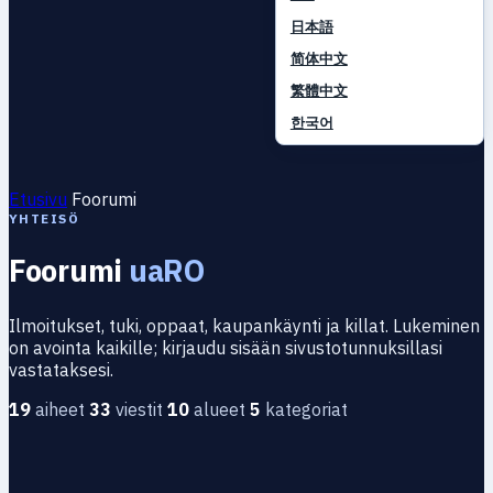
日本語
简体中文
繁體中文
한국어
Etusivu
Foorumi
YHTEISÖ
Foorumi
uaRO
Ilmoitukset, tuki, oppaat, kaupankäynti ja killat. Lukeminen
on avointa kaikille; kirjaudu sisään sivustotunnuksillasi
vastataksesi.
19
aiheet
33
viestit
10
alueet
5
kategoriat