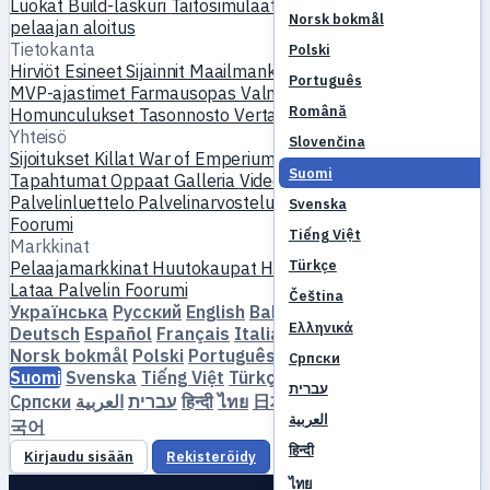
Luokat
Build-laskuri
Taitosimulaattori
Tehtävät
Uuden
Norsk bokmål
pelaajan aloitus
Tietokanta
Polski
Hirviöt
Esineet
Sijainnit
Maailmankartta
Taitotietokanta
Português
MVP-ajastimet
Farmausopas
Valmistus & taonta
Lemmikit
Română
Homunculukset
Tasonnosto
Vertaa
Mekaniikat
Viitteet
Yhteisö
Slovenčina
Sijoitukset
Killat
War of Emperium
Pelaajaprofiilit
Häät
Suomi
Tapahtumat
Oppaat
Galleria
Video
Blogit
Klubit
Palvelinluettelo
Palvelinarvostelut
Kumppanit
Svenska
Foorumi
Tiếng Việt
Markkinat
Türkçe
Pelaajamarkkinat
Huutokaupat
Hintatrendit
Talous
Lataa
Palvelin
Foorumi
Čeština
Українська
Русский
English
Bahasa Indonesia
Dansk
Ελληνικά
Deutsch
Español
Français
Italiano
Magyar
Nederlands
Norsk bokmål
Polski
Português
Română
Slovenčina
Српски
Suomi
Svenska
Tiếng Việt
Türkçe
Čeština
Ελληνικά
עברית
Српски
العربية
עברית
हिन्दी
ไทย
日本語
简体中文
繁體中文
한
العربية
국어
हिन्दी
Kirjaudu sisään
Rekisteröidy
ไทย