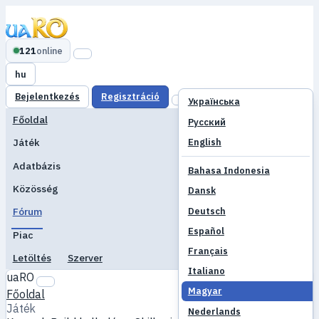
121
online
hu
Bejelentkezés
Regisztráció
Українська
Főoldal
Русский
English
Játék
Adatbázis
Bahasa Indonesia
Közösség
Dansk
Deutsch
Fórum
Español
Piac
Français
Letöltés
Szerver
Italiano
uaRO
Magyar
Főoldal
Játék
Nederlands