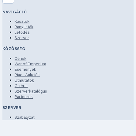
NAVIGÁCIÓ
Kasztok
Ranglisták
Letöltés
Szerver
KÖZÖSSÉG
Céhek
War of Emperium
Események
Piac · Aukciók
Útmutatók
Galéria
Szerverkatalógus
Partnerek
SZERVER
Szabályzat
Szolgáltatási feltételek
Adatvédelem
GYIK · Súgó