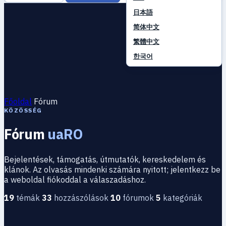
日本語
简体中文
繁體中文
한국어
Főoldal
Fórum
KÖZÖSSÉG
Fórum
uaRO
Bejelentések, támogatás, útmutatók, kereskedelem és
klánok. Az olvasás mindenki számára nyitott; jelentkezz be
a weboldal fiókoddal a válaszadáshoz.
19
témák
33
hozzászólások
10
fórumok
5
kategóriák