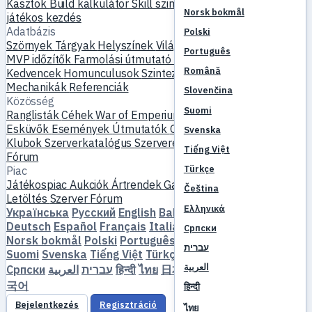
Kasztok
Build kalkulátor
Skill szimulátor
Küldetések
Új
Norsk bokmål
játékos kezdés
Adatbázis
Polski
Szörnyek
Tárgyak
Helyszínek
Világtérkép
Skill adatbázis
Português
MVP időzítők
Farmolási útmutató
Készítés és kovácsolás
Română
Kedvencek
Homunculusok
Szintezés
Összehasonlítás
Mechanikák
Referenciák
Slovenčina
Közösség
Suomi
Ranglisták
Céhek
War of Emperium
Játékos profilok
Esküvők
Események
Útmutatók
Galéria
Videó
Blogok
Svenska
Klubok
Szerverkatalógus
Szerverértékelések
Partnerek
Tiếng Việt
Fórum
Türkçe
Piac
Játékospiac
Aukciók
Ártrendek
Gazdaság
Čeština
Letöltés
Szerver
Fórum
Ελληνικά
Українська
Русский
English
Bahasa Indonesia
Dansk
Deutsch
Español
Français
Italiano
Magyar
Nederlands
Српски
Norsk bokmål
Polski
Português
Română
Slovenčina
עברית
Suomi
Svenska
Tiếng Việt
Türkçe
Čeština
Ελληνικά
العربية
Српски
العربية
עברית
हिन्दी
ไทย
日本語
简体中文
繁體中文
한
국어
हिन्दी
Bejelentkezés
Regisztráció
ไทย