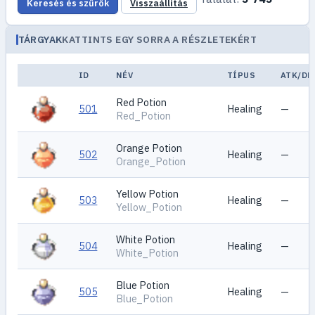
Keresés és szűrők
Visszaállítás
TÁRGYAK
KATTINTS EGY SORRA A RÉSZLETEKÉRT
ID
NÉV
TÍPUS
ATK/DE
Red Potion
501
Healing
—
Red_Potion
Orange Potion
502
Healing
—
Orange_Potion
Yellow Potion
503
Healing
—
Yellow_Potion
White Potion
504
Healing
—
White_Potion
Blue Potion
505
Healing
—
Blue_Potion