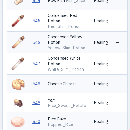
544
Raw Fish
Fish_Slice
Healing
—
Condensed Red
545
Potion
Healing
—
Red_Slim_Potion
Condensed Yellow
546
Potion
Healing
—
Yellow_Slim_Potion
Condensed White
547
Potion
Healing
—
White_Slim_Potion
548
Cheese
Cheese
Healing
—
Yam
549
Healing
—
Nice_Sweet_Potato
Rice Cake
550
Healing
—
Popped_Rice