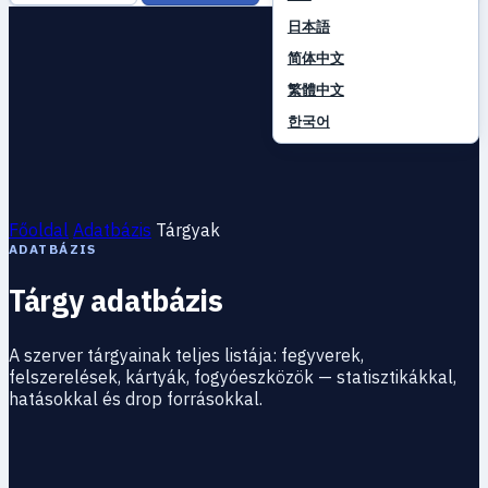
日本語
简体中文
繁體中文
한국어
Főoldal
Adatbázis
Tárgyak
ADATBÁZIS
Tárgy adatbázis
A szerver tárgyainak teljes listája: fegyverek,
felszerelések, kártyák, fogyóeszközök — statisztikákkal,
hatásokkal és drop forrásokkal.