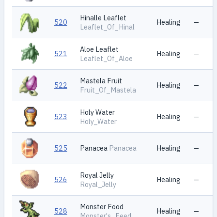
Hinalle Leaflet
520
Healing
—
Leaflet_Of_Hinal
Aloe Leaflet
521
Healing
—
Leaflet_Of_Aloe
Mastela Fruit
522
Healing
—
Fruit_Of_Mastela
Holy Water
523
Healing
—
Holy_Water
525
Panacea
Panacea
Healing
—
Royal Jelly
526
Healing
—
Royal_Jelly
Monster Food
528
Healing
—
Monster's_Feed