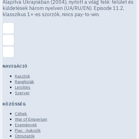
Alapítva Ukrajnában (2004), nyitott a világ felé: felület és
küldetések három nyelven (UA/RU/EN). Episode 11.2,
klasszikus 1×-es szorzók, nincs pay-to-win.
NAVIGÁCIÓ
Kasztok
Ranglisták
Letöltés
Szerver
KÖZÖSSÉG
Céhek
War of Emperium
Események
Piac · Aukciók
Útmutatók