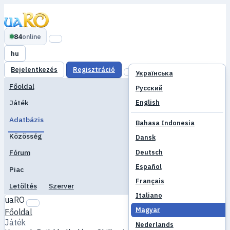
84
online
hu
Bejelentkezés
Regisztráció
Українська
Főoldal
Русский
English
Játék
Adatbázis
Bahasa Indonesia
Közösség
Dansk
Deutsch
Fórum
Español
Piac
Français
Letöltés
Szerver
Italiano
uaRO
Magyar
Főoldal
Játék
Nederlands