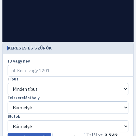
KERESÉS ÉS SZŰRŐK
ID vagy név
Típus
Felszerelési hely
Slotok
Találat:
3 743