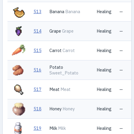
513
Banana
Banana
Healing
—
514
Grape
Grape
Healing
—
515
Carrot
Carrot
Healing
—
Potato
516
Healing
—
Sweet_Potato
517
Meat
Meat
Healing
—
518
Honey
Honey
Healing
—
519
Milk
Milk
Healing
—