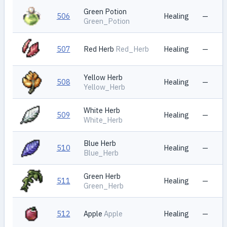
Green Potion
506
Healing
—
Green_Potion
507
Red Herb
Red_Herb
Healing
—
Yellow Herb
508
Healing
—
Yellow_Herb
White Herb
509
Healing
—
White_Herb
Blue Herb
510
Healing
—
Blue_Herb
Green Herb
511
Healing
—
Green_Herb
512
Apple
Apple
Healing
—