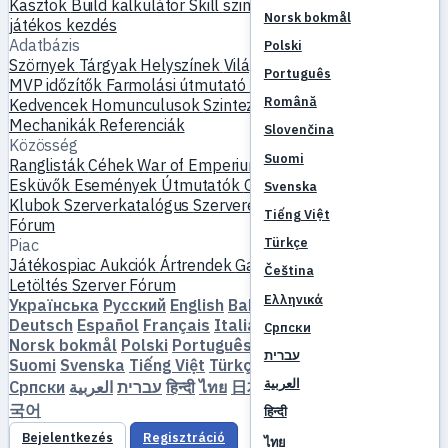
Kasztok
Build kalkulátor
Skill szimulátor
Küldetések
Új
Norsk bokmål
játékos kezdés
Adatbázis
Polski
Szörnyek
Tárgyak
Helyszínek
Világtérkép
Skill adatbázis
Português
MVP időzítők
Farmolási útmutató
Készítés és kovácsolás
Română
Kedvencek
Homunculusok
Szintezés
Összehasonlítás
Mechanikák
Referenciák
Slovenčina
Közösség
Suomi
Ranglisták
Céhek
War of Emperium
Játékos profilok
Esküvők
Események
Útmutatók
Galéria
Videó
Blogok
Svenska
Klubok
Szerverkatalógus
Szerverértékelések
Partnerek
Tiếng Việt
Fórum
Türkçe
Piac
Játékospiac
Aukciók
Ártrendek
Gazdaság
Čeština
Letöltés
Szerver
Fórum
Ελληνικά
Українська
Русский
English
Bahasa Indonesia
Dansk
Deutsch
Español
Français
Italiano
Magyar
Nederlands
Српски
Norsk bokmål
Polski
Português
Română
Slovenčina
עברית
Suomi
Svenska
Tiếng Việt
Türkçe
Čeština
Ελληνικά
العربية
Српски
العربية
עברית
हिन्दी
ไทย
日本語
简体中文
繁體中文
한
국어
हिन्दी
Bejelentkezés
Regisztráció
ไทย