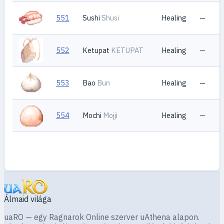
551
Sushi
Shusi
Healing
—
552
Ketupat
KETUPAT
Healing
—
553
Bao
Bun
Healing
—
554
Mochi
Mojji
Healing
—
Álmaid világa
uaRO — egy Ragnarok Online szerver uAthena alapon.