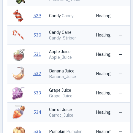
529
Candy
Candy
Healing
—
Candy Cane
530
Healing
—
Candy_Striper
Apple Juice
531
Healing
—
Apple_Juice
Banana Juice
532
Healing
—
Banana_Juice
Grape Juice
533
Healing
—
Grape_Juice
Carrot Juice
534
Healing
—
Carrot_Juice
535
Pumpkin
Pumpkin
Healing
—