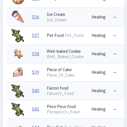
Ice Cream
536
Healing
—
Ice_Cream
537
Pet Food
Pet_Food
Healing
—
Well-baked Cookie
538
Healing
—
Well_Baked_Cookie
Piece of Cake
539
Healing
—
Piece_Of_Cake
Falcon food
540
Healing
—
Falcon's_Feed
Peco Peco food
541
Healing
—
Pecopeco's_Feed