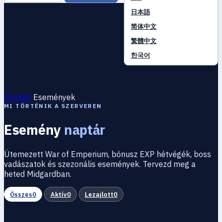
日本語
简体中文
繁體中文
한국어
Főoldal
Események
MI TÖRTÉNIK A SZERVEREN
Esemény
naptár
Ütemezett War of Emperium, bónusz EXP hétvégék, boss
vadászatok és szezonális események. Tervezd meg a
heted Midgardban.
Összes
0
Aktív
0
Lezajlott
0