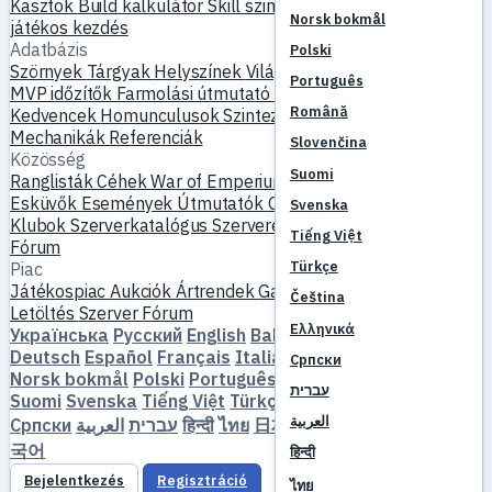
Kasztok
Build kalkulátor
Skill szimulátor
Küldetések
Új
Norsk bokmål
játékos kezdés
Adatbázis
Polski
Szörnyek
Tárgyak
Helyszínek
Világtérkép
Skill adatbázis
Português
MVP időzítők
Farmolási útmutató
Készítés és kovácsolás
Română
Kedvencek
Homunculusok
Szintezés
Összehasonlítás
Mechanikák
Referenciák
Slovenčina
Közösség
Suomi
Ranglisták
Céhek
War of Emperium
Játékos profilok
Esküvők
Események
Útmutatók
Galéria
Videó
Blogok
Svenska
Klubok
Szerverkatalógus
Szerverértékelések
Partnerek
Tiếng Việt
Fórum
Türkçe
Piac
Játékospiac
Aukciók
Ártrendek
Gazdaság
Čeština
Letöltés
Szerver
Fórum
Ελληνικά
Українська
Русский
English
Bahasa Indonesia
Dansk
Deutsch
Español
Français
Italiano
Magyar
Nederlands
Српски
Norsk bokmål
Polski
Português
Română
Slovenčina
עברית
Suomi
Svenska
Tiếng Việt
Türkçe
Čeština
Ελληνικά
العربية
Српски
العربية
עברית
हिन्दी
ไทย
日本語
简体中文
繁體中文
한
국어
हिन्दी
Bejelentkezés
Regisztráció
ไทย