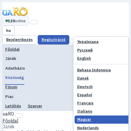
120
online
hu
Bejelentkezés
Regisztráció
Українська
Főoldal
Русский
English
Játék
Adatbázis
Bahasa Indonesia
Közösség
Dansk
Deutsch
Fórum
Español
Piac
Français
Letöltés
Szerver
Italiano
uaRO
Magyar
Főoldal
Játék
Nederlands