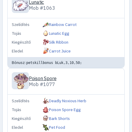
Lunatic
Mob #1063
Szelídítés
Rainbow Carrot
Tojás
Lunatic Egg
Kiegészítő
Silk Ribbon
Eledel
Carrot Juice
Bónusz:
petskillbonus bLuk,3,10,50;
Poison Spore
Mob #1077
Szelídítés
Deadly Noxious Herb
Tojás
Poison Spore Egg
Kiegészítő
Bark Shorts
Eledel
Pet Food