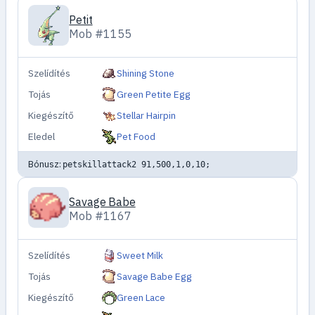
Petit
Mob #1155
Szelídítés
Shining Stone
Tojás
Green Petite Egg
Kiegészítő
Stellar Hairpin
Eledel
Pet Food
Bónusz:
petskillattack2 91,500,1,0,10;
Savage Babe
Mob #1167
Szelídítés
Sweet Milk
Tojás
Savage Babe Egg
Kiegészítő
Green Lace