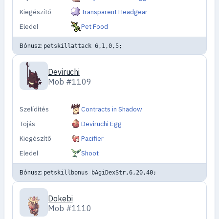
Kiegészítő
Transparent Headgear
Eledel
Pet Food
Bónusz:
petskillattack 6,1,0,5;
Deviruchi
Mob #1109
Szelídítés
Contracts in Shadow
Tojás
Deviruchi Egg
Kiegészítő
Pacifier
Eledel
Shoot
Bónusz:
petskillbonus bAgiDexStr,6,20,40;
Dokebi
Mob #1110