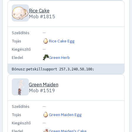
Rice Cake
Mob #1815
Szelídítés
—
Tojás
Rice Cake Egg
Kiegészítő
—
Eledel
Green Herb
Bónusz:
petskillsupport 257,3,240,50,100;
Green Maiden
Mob #1519
Szelídítés
—
Tojás
Green Maiden Egg
Kiegészítő
—
Eledel
Green Maiden's Cake