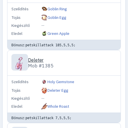
Szelídítés
Goblin Ring
Tojás
Goblin Egg
Kiegészítő
—
Eledel
Green Apple
Bónusz:
petskillattack 185,5,5,5;
Deleter
Mob #1385
Szelídítés
Holy Gemstone
Tojás
Deleter Egg
Kiegészítő
—
Eledel
Whole Roast
Bónusz:
petskillattack 7,5,5,5;