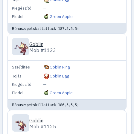
Kiegészítő
—
Eledel
Green Apple
Bónusz:
petskillattack 187,5,5,5;
Goblin
Mob #1123
Szelídítés
Goblin Ring
Tojás
Goblin Egg
Kiegészítő
—
Eledel
Green Apple
Bónusz:
petskillattack 186,5,5,5;
Goblin
Mob #1125