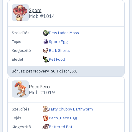
Spore
Mob #1014
Szelídítés
Dew Laden Moss
Tojás
Spore Egg
Kiegészítő
Bark Shorts
Eledel
Pet Food
Bónusz:
petrecovery SC_Poison,60;
PecoPeco
Mob #1019
Szelídítés
Fatty Chubby Earthworm
Tojás
Peco_Peco Egg
Kiegészítő
Battered Pot