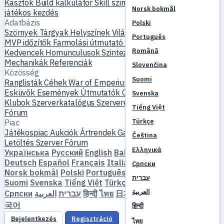
Kasztok
Build kalkulátor
Skill szimulátor
Küldetések
Új
Norsk bokmål
játékos kezdés
Adatbázis
Polski
Szörnyek
Tárgyak
Helyszínek
Világtérkép
Skill adatbázis
Português
MVP időzítők
Farmolási útmutató
Készítés és kovácsolás
Română
Kedvencek
Homunculusok
Szintezés
Összehasonlítás
Mechanikák
Referenciák
Slovenčina
Közösség
Suomi
Ranglisták
Céhek
War of Emperium
Játékos profilok
Esküvők
Események
Útmutatók
Galéria
Videó
Blogok
Svenska
Klubok
Szerverkatalógus
Szerverértékelések
Partnerek
Tiếng Việt
Fórum
Türkçe
Piac
Játékospiac
Aukciók
Ártrendek
Gazdaság
Čeština
Letöltés
Szerver
Fórum
Ελληνικά
Українська
Русский
English
Bahasa Indonesia
Dansk
Deutsch
Español
Français
Italiano
Magyar
Nederlands
Српски
Norsk bokmål
Polski
Português
Română
Slovenčina
עברית
Suomi
Svenska
Tiếng Việt
Türkçe
Čeština
Ελληνικά
العربية
Српски
العربية
עברית
हिन्दी
ไทย
日本語
简体中文
繁體中文
한
국어
हिन्दी
Bejelentkezés
Regisztráció
ไทย