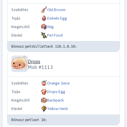
Szelídítés
Old Broom
Tojás
Dokebi Egg
Kiegészítő
Wig
Eledel
Pet Food
Bónusz:
petskillattack 110,1,0,10;
Drops
Mob #1113
Szelídítés
Orange Juice
Tojás
Drops Egg
Kiegészítő
Backpack
Eledel
Yellow Herb
Bónusz:
petloot 10;