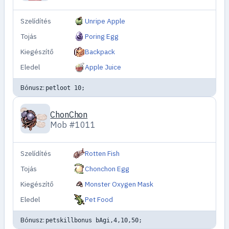
Szelídítés
Unripe Apple
Tojás
Poring Egg
Kiegészítő
Backpack
Eledel
Apple Juice
Bónusz:
petloot 10;
ChonChon
Mob #1011
Szelídítés
Rotten Fish
Tojás
Chonchon Egg
Kiegészítő
Monster Oxygen Mask
Eledel
Pet Food
Bónusz:
petskillbonus bAgi,4,10,50;