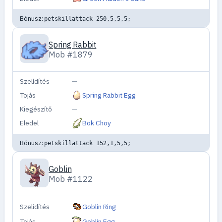
Bónusz:
petskillattack 250,5,5,5;
Spring Rabbit
Mob #1879
Szelídítés
—
Tojás
Spring Rabbit Egg
Kiegészítő
—
Eledel
Bok Choy
Bónusz:
petskillattack 152,1,5,5;
Goblin
Mob #1122
Szelídítés
Goblin Ring
Tojás
Goblin Egg