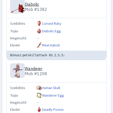
Diabolic
Mob #1382
Szelídítés
Cursed Ruby
Tojás
Diabolic Egg
Kiegészítő
—
Eledel
Meat Kabob
Bónusz:
petskillattack 83,2,5,5;
Wanderer
Mob #1208
Szelídítés
Human Skull
Tojás
Wanderer Egg
Kiegészítő
—
Eledel
Deadly Posion