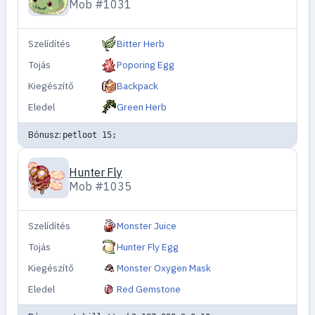
Mob #1031
Szelídítés
Bitter Herb
Tojás
Poporing Egg
Kiegészítő
Backpack
Eledel
Green Herb
Bónusz:
petloot 15;
Hunter Fly
Mob #1035
Szelídítés
Monster Juice
Tojás
Hunter Fly Egg
Kiegészítő
Monster Oxygen Mask
Eledel
Red Gemstone