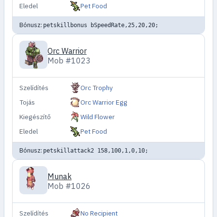
Eledel
Pet Food
Bónusz:
petskillbonus bSpeedRate,25,20,20;
Orc Warrior
Mob #1023
Szelídítés
Orc Trophy
Tojás
Orc Warrior Egg
Kiegészítő
Wild Flower
Eledel
Pet Food
Bónusz:
petskillattack2 158,100,1,0,10;
Munak
Mob #1026
Szelídítés
No Recipient