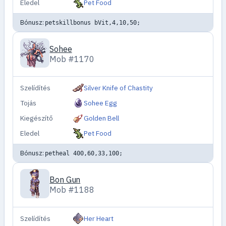
Eledel
Pet Food
Bónusz:
petskillbonus bVit,4,10,50;
Sohee
Mob #1170
Szelídítés
Silver Knife of Chastity
Tojás
Sohee Egg
Kiegészítő
Golden Bell
Eledel
Pet Food
Bónusz:
petheal 400,60,33,100;
Bon Gun
Mob #1188
Szelídítés
Her Heart