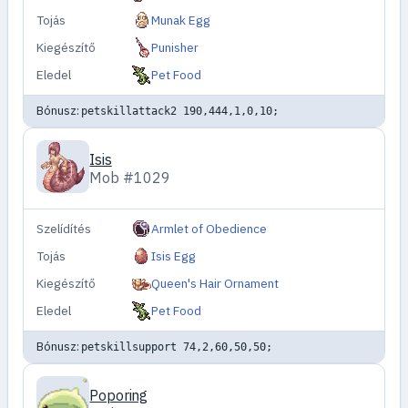
Tojás
Munak Egg
Kiegészítő
Punisher
Eledel
Pet Food
Bónusz:
petskillattack2 190,444,1,0,10;
Isis
Mob #1029
Szelídítés
Armlet of Obedience
Tojás
Isis Egg
Kiegészítő
Queen's Hair Ornament
Eledel
Pet Food
Bónusz:
petskillsupport 74,2,60,50,50;
Poporing