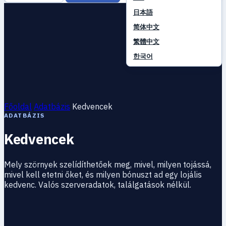
日本語
简体中文
繁體中文
한국어
Főoldal
Adatbázis
Kedvencek
ADATBÁZIS
Kedvencek
Mely szörnyek szelídíthetőek meg, mivel, milyen tojássá,
mivel kell etetni őket, és milyen bónuszt ad egy lojális
kedvenc. Valós szerveradatok, találgatások nélkül.