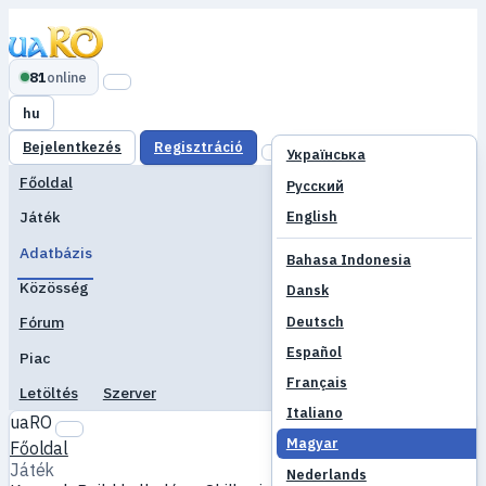
81
online
hu
Bejelentkezés
Regisztráció
Українська
Főoldal
Русский
English
Játék
Adatbázis
Bahasa Indonesia
Közösség
Dansk
Deutsch
Fórum
Español
Piac
Français
Letöltés
Szerver
Italiano
uaRO
Magyar
Főoldal
Játék
Nederlands