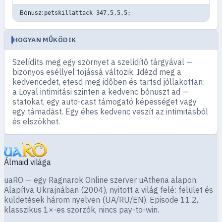
Bónusz:
petskillattack 347,5,5,5;
HOGYAN MŰKÖDIK
Szelídíts meg egy szörnyet a szelídítő tárgyával —
bizonyos eséllyel tojássá változik. Idézd meg a
kedvencedet, etesd meg időben és tartsd jóllakottan:
a Loyal intimitási szinten a kedvenc bónuszt ad —
statokat, egy auto-cast támogató képességet vagy
egy támadást. Egy éhes kedvenc veszít az intimitásból
és elszökhet.
Álmaid világa
uaRO — egy Ragnarok Online szerver uAthena alapon.
Alapítva Ukrajnában (2004), nyitott a világ felé: felület és
küldetések három nyelven (UA/RU/EN). Episode 11.2,
klasszikus 1×-es szorzók, nincs pay-to-win.