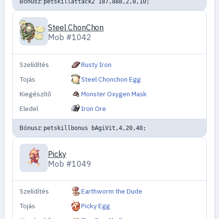
Bónusz:
petskillattack2 187,888,2,0,10;
Steel ChonChon
Mob #1042
Szelídítés
Rusty Iron
Tojás
Steel Chonchon Egg
Kiegészítő
Monster Oxygen Mask
Eledel
Iron Ore
Bónusz:
petskillbonus bAgiVit,4,20,40;
Picky
Mob #1049
Szelídítés
Earthworm the Dude
Tojás
Picky Egg