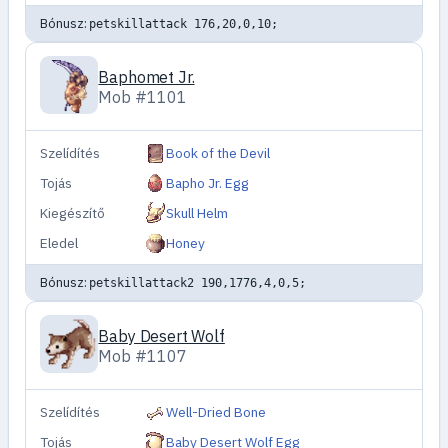
Bónusz:
petskillattack 176,20,0,10;
Baphomet Jr.
Mob #1101
Szelídítés
Book of the Devil
Tojás
Bapho Jr. Egg
Kiegészítő
Skull Helm
Eledel
Honey
Bónusz:
petskillattack2 190,1776,4,0,5;
Baby Desert Wolf
Mob #1107
Szelídítés
Well-Dried Bone
Tojás
Baby Desert Wolf Egg