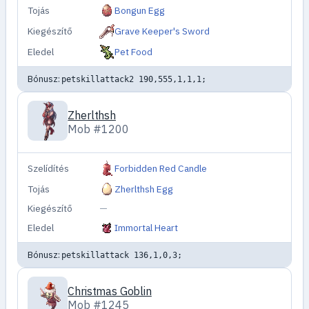
Tojás
Bongun Egg
Kiegészítő
Grave Keeper's Sword
Eledel
Pet Food
Bónusz:
petskillattack2 190,555,1,1,1;
Zherlthsh
Mob #1200
Szelídítés
Forbidden Red Candle
Tojás
Zherlthsh Egg
Kiegészítő
—
Eledel
Immortal Heart
Bónusz:
petskillattack 136,1,0,3;
Christmas Goblin
Mob #1245