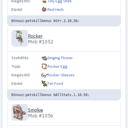
Kiegészítő
Tiny Egg Shell
Eledel
Red Herb
Bónusz:
petskillbonus bStr,3,10,50;
Rocker
Mob #1052
Szelídítés
Singing Flower
Tojás
Rocker Egg
Kiegészítő
Rocker Glasses
Eledel
Pet Food
Bónusz:
petskillbonus bAllStats,1,10,50;
Smokie
Mob #1056