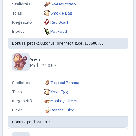
Szelídítés
Sweet Potato
Tojás
Smokie Egg
Kiegészítő
Red Scarf
Eledel
Pet Food
Bónusz:
petskillbonus bPerfectHide,1,3600,0;
Yoyo
Mob #1057
Szelídítés
Tropical Banana
Tojás
Yoyo Egg
Kiegészítő
Monkey Circlet
Eledel
Banana Juice
Bónusz:
petloot 20;