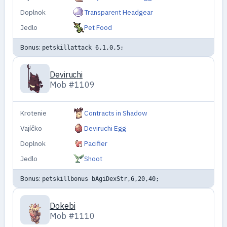
Doplnok
Transparent Headgear
Jedlo
Pet Food
Bonus:
petskillattack 6,1,0,5;
Deviruchi
Mob #1109
Krotenie
Contracts in Shadow
Vajíčko
Deviruchi Egg
Doplnok
Pacifier
Jedlo
Shoot
Bonus:
petskillbonus bAgiDexStr,6,20,40;
Dokebi
Mob #1110