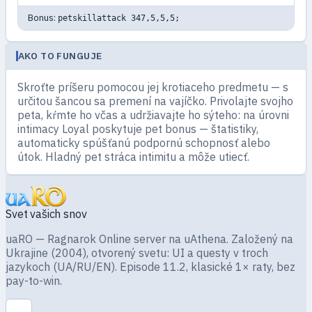
Bonus:
petskillattack 347,5,5,5;
AKO TO FUNGUJE
Skroťte príšeru pomocou jej krotiaceho predmetu — s
určitou šancou sa premení na vajíčko. Privolajte svojho
peta, kŕmte ho včas a udržiavajte ho sýteho: na úrovni
intimacy Loyal poskytuje pet bonus — štatistiky,
automaticky spúšťanú podpornú schopnosť alebo
útok. Hladný pet stráca intimitu a môže utiecť.
Svet vašich snov
uaRO — Ragnarok Online server na uAthena. Založený na
Ukrajine (2004), otvorený svetu: UI a questy v troch
jazykoch (UA/RU/EN). Episode 11.2, klasické 1× raty, bez
pay-to-win.