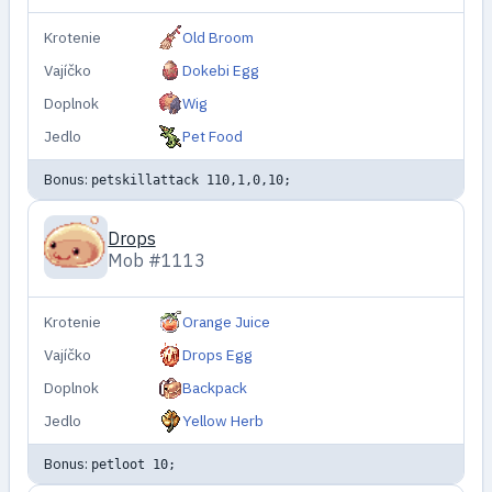
Krotenie
Old Broom
Vajíčko
Dokebi Egg
Doplnok
Wig
Jedlo
Pet Food
Bonus:
petskillattack 110,1,0,10;
Drops
Mob #1113
Krotenie
Orange Juice
Vajíčko
Drops Egg
Doplnok
Backpack
Jedlo
Yellow Herb
Bonus:
petloot 10;