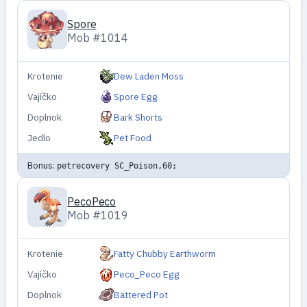
Spore
Mob #1014
Krotenie
Dew Laden Moss
Vajíčko
Spore Egg
Doplnok
Bark Shorts
Jedlo
Pet Food
Bonus:
petrecovery SC_Poison,60;
PecoPeco
Mob #1019
Krotenie
Fatty Chubby Earthworm
Vajíčko
Peco_Peco Egg
Doplnok
Battered Pot