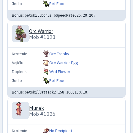
Jedlo
Pet Food
Bonus:
petskillbonus bSpeedRate,25,20,20;
Orc Warrior
Mob #1023
Krotenie
Orc Trophy
Vajíčko
Orc Warrior Egg
Doplnok
Wild Flower
Jedlo
Pet Food
Bonus:
petskillattack2 158,100,1,0,10;
Munak
Mob #1026
Krotenie
No Recipient