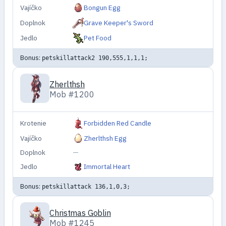
Vajíčko
Bongun Egg
Doplnok
Grave Keeper's Sword
Jedlo
Pet Food
Bonus:
petskillattack2 190,555,1,1,1;
Zherlthsh
Mob #1200
Krotenie
Forbidden Red Candle
Vajíčko
Zherlthsh Egg
Doplnok
—
Jedlo
Immortal Heart
Bonus:
petskillattack 136,1,0,3;
Christmas Goblin
Mob #1245