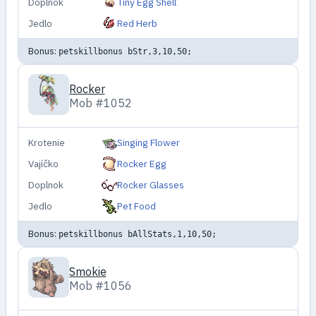
Doplnok
Tiny Egg Shell
Jedlo
Red Herb
Bonus:
petskillbonus bStr,3,10,50;
Rocker
Mob #1052
Krotenie
Singing Flower
Vajíčko
Rocker Egg
Doplnok
Rocker Glasses
Jedlo
Pet Food
Bonus:
petskillbonus bAllStats,1,10,50;
Smokie
Mob #1056