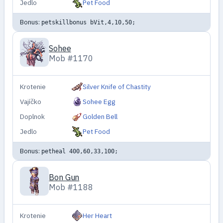
Jedlo
Pet Food
Bonus:
petskillbonus bVit,4,10,50;
Sohee
Mob #1170
Krotenie
Silver Knife of Chastity
Vajíčko
Sohee Egg
Doplnok
Golden Bell
Jedlo
Pet Food
Bonus:
petheal 400,60,33,100;
Bon Gun
Mob #1188
Krotenie
Her Heart