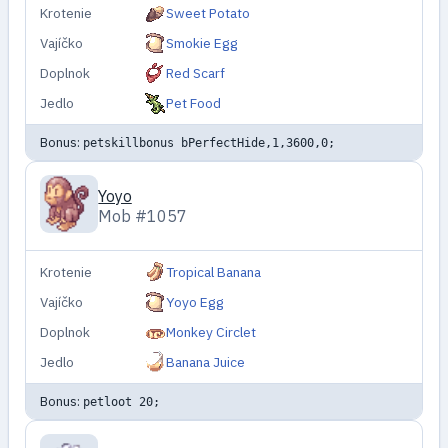
Krotenie
Sweet Potato
Vajíčko
Smokie Egg
Doplnok
Red Scarf
Jedlo
Pet Food
Bonus:
petskillbonus bPerfectHide,1,3600,0;
Yoyo
Mob #1057
Krotenie
Tropical Banana
Vajíčko
Yoyo Egg
Doplnok
Monkey Circlet
Jedlo
Banana Juice
Bonus:
petloot 20;