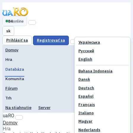
84
online
sk
Prihlásiť sa
Registrovať sa
Українська
Domov
Русский
English
Hra
Databáza
Bahasa Indonesia
Komunita
Dansk
Deutsch
Fórum
Español
Trh
Français
Na stiahnutie
Server
Italiano
uaRO
Magyar
Domov
Hra
Nederlands