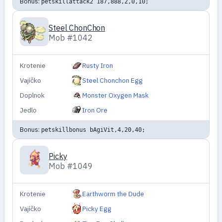
Bonus:
petskillattack2 187,888,2,0,10;
Steel ChonChon
Mob #1042
Krotenie
Rusty Iron
Vajíčko
Steel Chonchon Egg
Doplnok
Monster Oxygen Mask
Jedlo
Iron Ore
Bonus:
petskillbonus bAgiVit,4,20,40;
Picky
Mob #1049
Krotenie
Earthworm the Dude
Vajíčko
Picky Egg