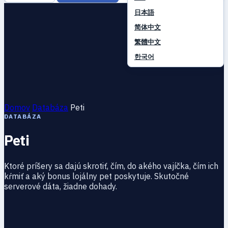
日本語
简体中文
繁體中文
한국어
Domov
Databáza
Peti
DATABÁZA
Peti
Ktoré príšery sa dajú skrotiť, čím, do akého vajíčka, čím ich
kŕmiť a aký bonus lojálny pet poskytuje. Skutočné
serverové dáta, žiadne dohady.