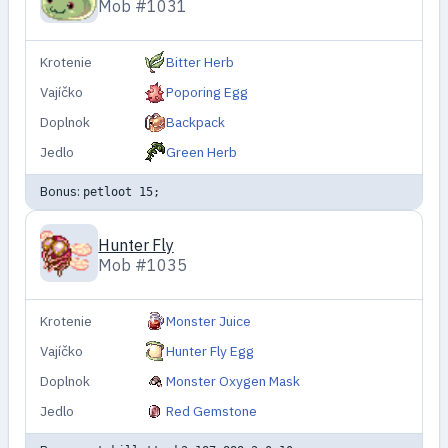
Mob #1031
Krotenie
Bitter Herb
Vajíčko
Poporing Egg
Doplnok
Backpack
Jedlo
Green Herb
Bonus:
petloot 15;
Hunter Fly
Mob #1035
Krotenie
Monster Juice
Vajíčko
Hunter Fly Egg
Doplnok
Monster Oxygen Mask
Jedlo
Red Gemstone