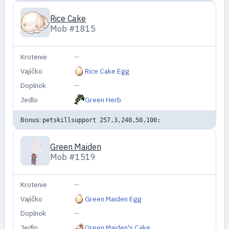
Rice Cake
Mob #1815
Krotenie
—
Vajíčko
Rice Cake Egg
Doplnok
—
Jedlo
Green Herb
Bonus:
petskillsupport 257,3,240,50,100;
Green Maiden
Mob #1519
Krotenie
—
Vajíčko
Green Maiden Egg
Doplnok
—
Jedlo
Green Maiden's Cake