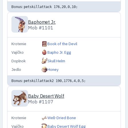
Bonus:
petskillattack 176,20,0,10;
Baphomet Jr.
Mob #1101
Krotenie
Book of the Devil
Vajíčko
Bapho Jr. Egg
Doplnok
Skull Helm
Jedlo
Honey
Bonus:
petskillattack2 190,1776,4,0,5;
Baby Desert Wolf
Mob #1107
Krotenie
Well-Dried Bone
Vajíčko
Baby Desert Wolf Egg