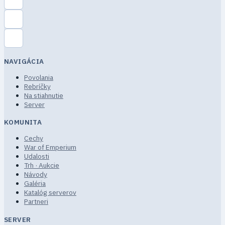
NAVIGÁCIA
Povolania
Rebríčky
Na stiahnutie
Server
KOMUNITA
Cechy
War of Emperium
Udalosti
Trh · Aukcie
Návody
Galéria
Katalóg serverov
Partneri
SERVER