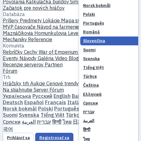
Povolania
Kalkulačka buildov
Simulátor skillov
Questy
Norsk bokmål
Začiatok pre nových hráčov
Databáza
Polski
Príšery
Predmety
Lokácie
Mapa sveta
Databáza skillov
Português
MVP časovače
Návod na farmenie
Výroba a kovanie
Română
Maznáčikovia
Homunkulovia
Levelovanie
Porovnať
Mechaniky
Referencie
Slovenčina
Komunita
Suomi
Rebríčky
Cechy
War of Emperium
Profily hráčov
Svadby
Eventy
Návody
Galéria
Video
Blogy
Kluby
Katalóg serverov
Svenska
Recenzie serverov
Partneri
Tiếng Việt
Fórum
Türkçe
Trh
Hráčsky trh
Aukcie
Cenové trendy
Ekonomika
Čeština
Na stiahnutie
Server
Fórum
Ελληνικά
Українська
Русский
English
Bahasa Indonesia
Dansk
Deutsch
Español
Français
Italiano
Magyar
Nederlands
Српски
Norsk bokmål
Polski
Português
Română
Slovenčina
עברית
Suomi
Svenska
Tiếng Việt
Türkçe
Čeština
Ελληνικά
العربية
Српски
العربية
עברית
हिन्दी
ไทย
日本語
简体中文
繁體中文
한
국어
हिन्दी
Prihlásiť sa
Registrovať sa
ไทย