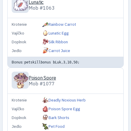
Lunatic
Mob #1063
Krotenie
Rainbow Carrot
Vajíčko
Lunatic Egg
Doplnok
Silk Ribbon
Jedlo
Carrot Juice
Bonus:
petskillbonus bLuk,3,10,50;
Poison Spore
Mob #1077
Krotenie
Deadly Noxious Herb
Vajíčko
Poison Spore Egg
Doplnok
Bark Shorts
Jedlo
Pet Food