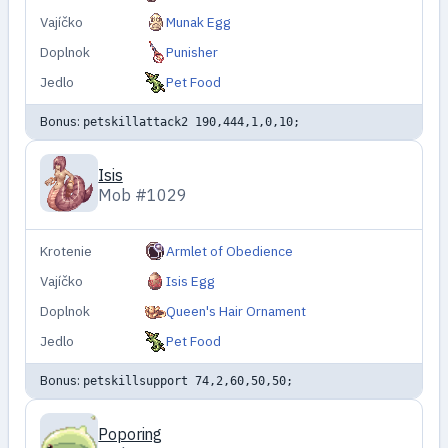
Vajíčko
Munak Egg
Doplnok
Punisher
Jedlo
Pet Food
Bonus:
petskillattack2 190,444,1,0,10;
Isis
Mob #1029
Krotenie
Armlet of Obedience
Vajíčko
Isis Egg
Doplnok
Queen's Hair Ornament
Jedlo
Pet Food
Bonus:
petskillsupport 74,2,60,50,50;
Poporing