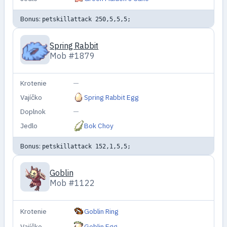
Bonus:
petskillattack 250,5,5,5;
Spring Rabbit
Mob #1879
Krotenie
—
Vajíčko
Spring Rabbit Egg
Doplnok
—
Jedlo
Bok Choy
Bonus:
petskillattack 152,1,5,5;
Goblin
Mob #1122
Krotenie
Goblin Ring
Vajíčko
Goblin Egg