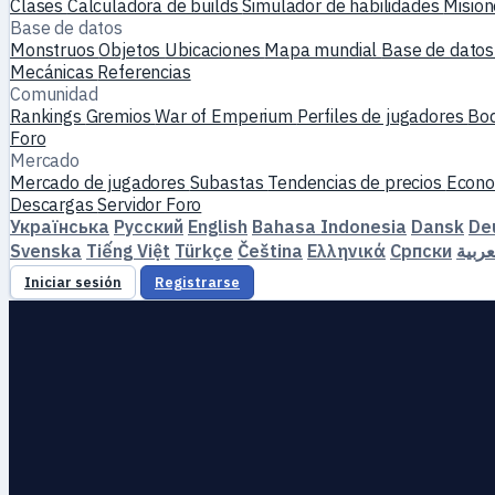
Clases
Calculadora de builds
Simulador de habilidades
Misio
Base de datos
Monstruos
Objetos
Ubicaciones
Mapa mundial
Base de datos
Mecánicas
Referencias
Comunidad
Rankings
Gremios
War of Emperium
Perfiles de jugadores
Bo
Foro
Mercado
Mercado de jugadores
Subastas
Tendencias de precios
Econo
Descargas
Servidor
Foro
Українська
Русский
English
Bahasa Indonesia
Dansk
De
Svenska
Tiếng Việt
Türkçe
Čeština
Ελληνικά
Српски
العرب
Iniciar sesión
Registrarse