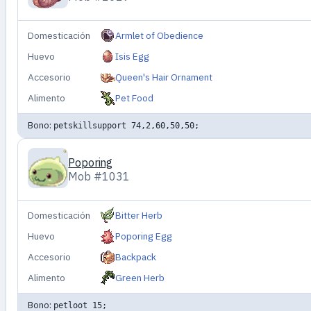
Domesticación
Armlet of Obedience
Huevo
Isis Egg
Accesorio
Queen's Hair Ornament
Alimento
Pet Food
Bono:
petskillsupport 74,2,60,50,50;
Poporing
Mob #1031
Domesticación
Bitter Herb
Huevo
Poporing Egg
Accesorio
Backpack
Alimento
Green Herb
Bono:
petloot 15;