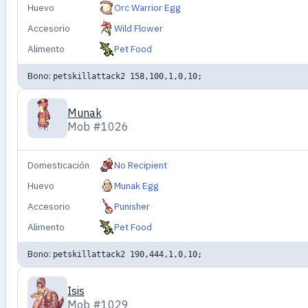
Huevo
Orc Warrior Egg
Accesorio
Wild Flower
Alimento
Pet Food
Bono:
petskillattack2 158,100,1,0,10;
Munak
Mob #1026
Domesticación
No Recipient
Huevo
Munak Egg
Accesorio
Punisher
Alimento
Pet Food
Bono:
petskillattack2 190,444,1,0,10;
Isis
Mob #1029