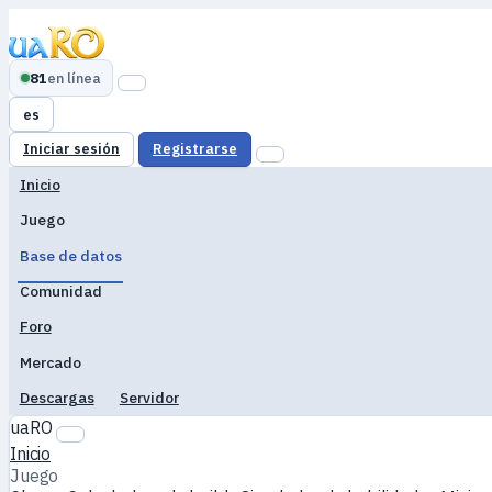
81
en línea
es
Iniciar sesión
Registrarse
Inicio
Juego
Base de datos
Comunidad
Foro
Mercado
Descargas
Servidor
uaRO
Inicio
Juego