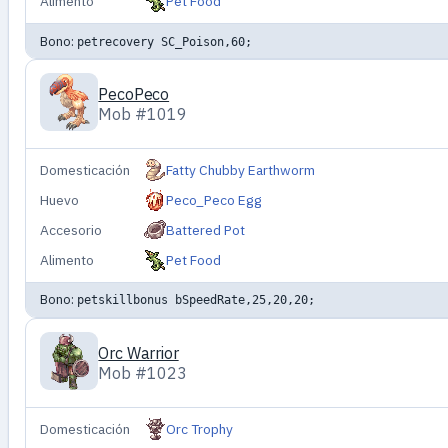
Alimento
Pet Food
Bono:
petrecovery SC_Poison,60;
PecoPeco
Mob #1019
Domesticación
Fatty Chubby Earthworm
Huevo
Peco_Peco Egg
Accesorio
Battered Pot
Alimento
Pet Food
Bono:
petskillbonus bSpeedRate,25,20,20;
Orc Warrior
Mob #1023
Domesticación
Orc Trophy