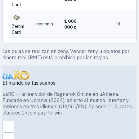
Card
1 000
mnmnmn
—
0
Zerom
000 z
Card
Las pujas se realizan en zeny. Vender zeny u objetos por
dinero real (RMT) está prohibido por las reglas.
El mundo de tus sueños
uaRO — un servidor de Ragnarok Online en uAthena.
Fundado en Ucrania (2004), abierto al mundo: interfaz y
misiones en tres idiomas (UA/RU/EN). Episode 11.2, rates
clásicos 1×, sin pay-to-win.