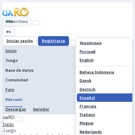
86
en línea
es
Iniciar sesión
Registrarse
Українська
Inicio
Русский
English
Juego
Base de datos
Bahasa Indonesia
Comunidad
Dansk
Deutsch
Foro
Español
Mercado
Français
Descargas
Servidor
Italiano
uaRO
Magyar
Inicio
Juego
Nederlands