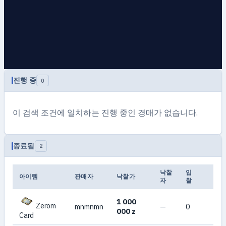
진행 중
0
이 검색 조건에 일치하는 진행 중인 경매가 없습니다.
종료됨
2
낙찰
입
아이템
판매자
낙찰가
자
찰
1 000
Zerom
mnmnmn
—
0
000 z
Card