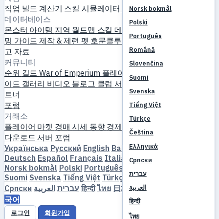
직업
빌드 계산기
스킬 시뮬레이터
퀘스트
신규 플레이어 시작
Norsk bokmål
데이터베이스
Polski
몬스터
아이템
지역
월드맵
스킬 데이터베이스
MVP 타이머
파
Português
밍 가이드
제작 & 제련
펫
호문클루스
레벨링
비교
메커니즘
참
Română
고 자료
커뮤니티
Slovenčina
순위
길드
War of Emperium
플레이어 프로필
결혼
이벤트
가
Suomi
이드
갤러리
비디오
블로그
클럽
서버 카탈로그
서버 리뷰
파
Svenska
트너
포럼
Tiếng Việt
거래소
Türkçe
플레이어 마켓
경매
시세 동향
경제
Čeština
다운로드
서버
포럼
Ελληνικά
Українська
Русский
English
Bahasa Indonesia
Dansk
Deutsch
Español
Français
Italiano
Magyar
Nederlands
Српски
Norsk bokmål
Polski
Português
Română
Slovenčina
עברית
Suomi
Svenska
Tiếng Việt
Türkçe
Čeština
Ελληνικά
Српски
العربية
עברית
हिन्दी
ไทย
日本語
简体中文
繁體中文
한
العربية
국어
हिन्दी
로그인
회원가입
ไทย