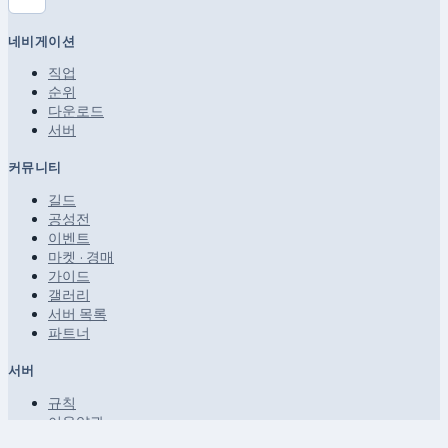
네비게이션
직업
순위
다운로드
서버
커뮤니티
길드
공성전
이벤트
마켓 · 경매
가이드
갤러리
서버 목록
파트너
서버
규칙
이용약관
개인정보 보호정책