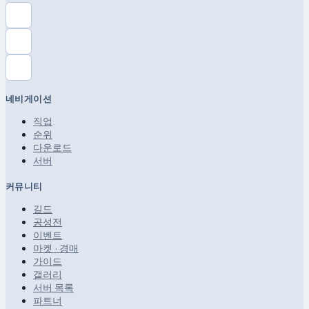
네비게이션
직업
순위
다운로드
서버
커뮤니티
길드
공성전
이벤트
마켓 · 경매
가이드
갤러리
서버 목록
파트너