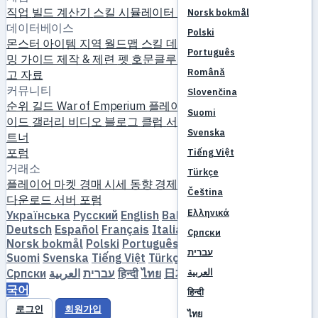
직업
빌드 계산기
스킬 시뮬레이터
퀘스트
신규 플레이어 시작
Norsk bokmål
데이터베이스
Polski
몬스터
아이템
지역
월드맵
스킬 데이터베이스
MVP 타이머
파
Português
밍 가이드
제작 & 제련
펫
호문클루스
레벨링
비교
메커니즘
참
Română
고 자료
커뮤니티
Slovenčina
순위
길드
War of Emperium
플레이어 프로필
결혼
이벤트
가
Suomi
이드
갤러리
비디오
블로그
클럽
서버 카탈로그
서버 리뷰
파
Svenska
트너
포럼
Tiếng Việt
거래소
Türkçe
플레이어 마켓
경매
시세 동향
경제
Čeština
다운로드
서버
포럼
Ελληνικά
Українська
Русский
English
Bahasa Indonesia
Dansk
Deutsch
Español
Français
Italiano
Magyar
Nederlands
Српски
Norsk bokmål
Polski
Português
Română
Slovenčina
עברית
Suomi
Svenska
Tiếng Việt
Türkçe
Čeština
Ελληνικά
Српски
العربية
עברית
हिन्दी
ไทย
日本語
简体中文
繁體中文
한
العربية
국어
हिन्दी
로그인
회원가입
ไทย