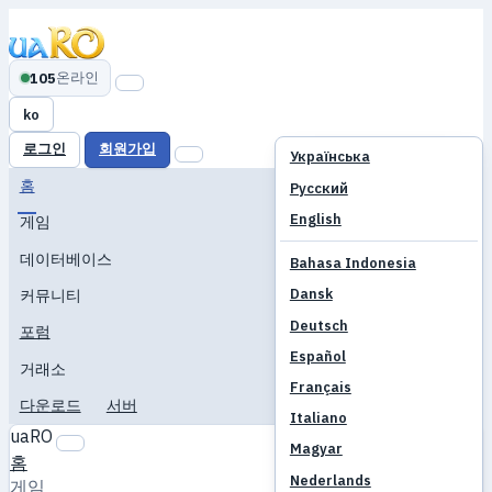
온라인
105
ko
로그인
회원가입
Українська
홈
Русский
English
게임
데이터베이스
Bahasa Indonesia
Dansk
커뮤니티
Deutsch
포럼
Español
거래소
Français
다운로드
서버
Italiano
uaRO
Magyar
홈
Nederlands
게임