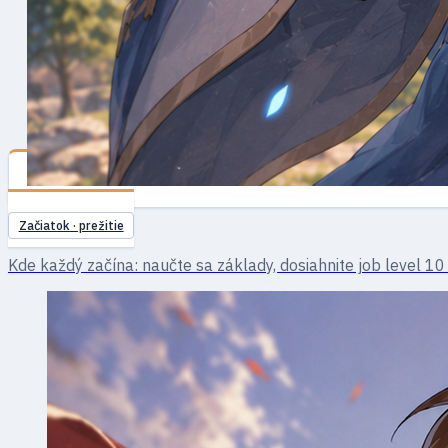
Novice
Začiatok · prežitie
Kde každý začína: naučte sa základy, dosiahnite job level 10 