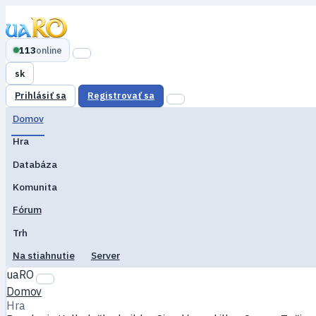
113
online
sk
Prihlásiť sa
Registrovať sa
Domov
Hra
Databáza
Komunita
Fórum
Trh
Na stiahnutie
Server
uaRO
Domov
Hra