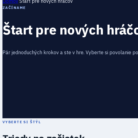
Domov
Štart pre nových hráčov
ZAČÍNAME
Štart pre nových hráč
Pár jednoduchých krokov a ste v hre. Vyberte si povolanie podľ
VYBERTE SI ŠTÝL