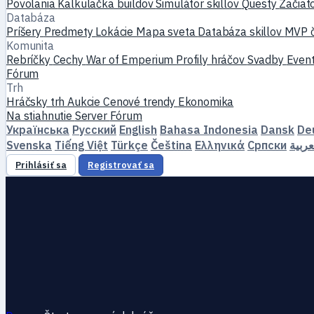
Povolania
Kalkulačka buildov
Simulátor skillov
Questy
Začiat
Databáza
Príšery
Predmety
Lokácie
Mapa sveta
Databáza skillov
MVP 
Komunita
Rebríčky
Cechy
War of Emperium
Profily hráčov
Svadby
Even
Fórum
Trh
Hráčsky trh
Aukcie
Cenové trendy
Ekonomika
Na stiahnutie
Server
Fórum
Українська
Русский
English
Bahasa Indonesia
Dansk
De
Svenska
Tiếng Việt
Türkçe
Čeština
Ελληνικά
Српски
عربية
Prihlásiť sa
Registrovať sa