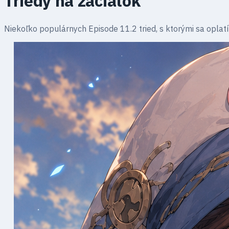
Triedy na začiatok
Niekoľko populárnych Episode 11.2 tried, s ktorými sa oplatí 