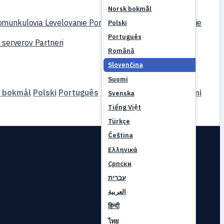
Norsk bokmål
omunkulovia
Levelovanie
Porovnať
Mechaniky
Referencie
Polski
Português
 serverov
Partneri
Română
Slovenčina
Suomi
 bokmål
Polski
Português
Română
Slovenčina
Suomi
Svenska
Tiếng Việt
Türkçe
Čeština
Ελληνικά
Српски
עברית
العربية
हिन्दी
ไทย