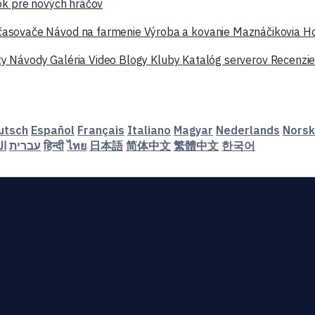
ok pre nových hráčov
časovače
Návod na farmenie
Výroba a kovanie
Maznáčikovia
H
ty
Návody
Galéria
Video
Blogy
Kluby
Katalóg serverov
Recenzie
utsch
Español
Français
Italiano
Magyar
Nederlands
Norsk
ال
עברית
हिन्दी
ไทย
日本語
简体中文
繁體中文
한국어