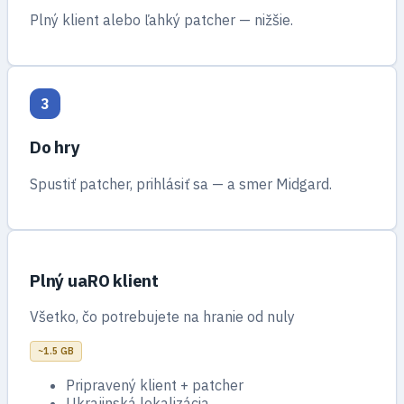
Plný klient alebo ľahký patcher — nižšie.
3
Do hry
Spustiť patcher, prihlásiť sa — a smer Midgard.
Plný uaRO klient
Všetko, čo potrebujete na hranie od nuly
~1.5 GB
Pripravený klient + patcher
Ukrajinská lokalizácia