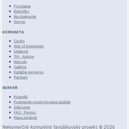
Povolania
Rebríčky
Na stiahnutie
Server
KOMUNITA
Cechy
War of Emperium
Udalosti
Trh · Aukcie
Návody
Galéria
Katalóg serverov
Partneri
SERVER
Pravidlá
Podmienky poskytovania služieb
Súkromie
FAQ · Pomoc
Mapa stránok
Nekomerčný komunitný fanúšikovský projekt.
© 2026