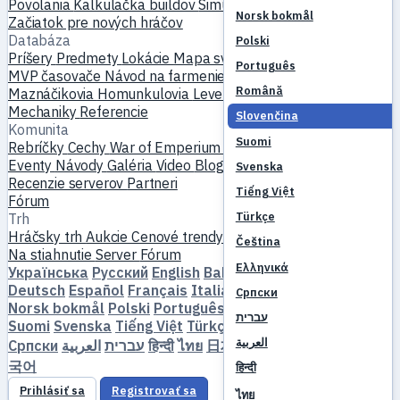
Povolania
Kalkulačka buildov
Simulátor skillov
Questy
Norsk bokmål
Začiatok pre nových hráčov
Databáza
Polski
Príšery
Predmety
Lokácie
Mapa sveta
Databáza skillov
Português
MVP časovače
Návod na farmenie
Výroba a kovanie
Română
Maznáčikovia
Homunkulovia
Levelovanie
Porovnať
Mechaniky
Referencie
Slovenčina
Komunita
Suomi
Rebríčky
Cechy
War of Emperium
Profily hráčov
Svadby
Eventy
Návody
Galéria
Video
Blogy
Kluby
Katalóg serverov
Svenska
Recenzie serverov
Partneri
Tiếng Việt
Fórum
Türkçe
Trh
Hráčsky trh
Aukcie
Cenové trendy
Ekonomika
Čeština
Na stiahnutie
Server
Fórum
Ελληνικά
Українська
Русский
English
Bahasa Indonesia
Dansk
Deutsch
Español
Français
Italiano
Magyar
Nederlands
Српски
Norsk bokmål
Polski
Português
Română
Slovenčina
עברית
Suomi
Svenska
Tiếng Việt
Türkçe
Čeština
Ελληνικά
العربية
Српски
العربية
עברית
हिन्दी
ไทย
日本語
简体中文
繁體中文
한
국어
हिन्दी
Prihlásiť sa
Registrovať sa
ไทย