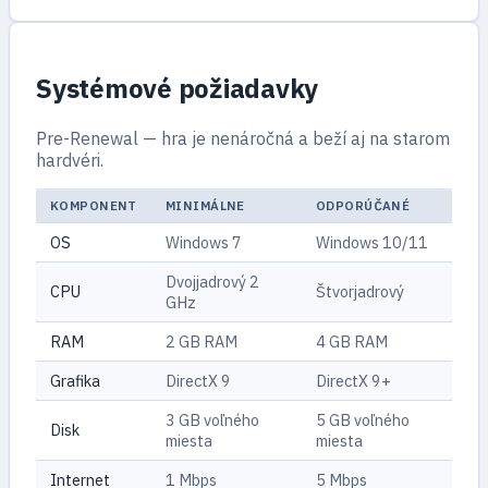
Systémové požiadavky
Pre-Renewal — hra je nenáročná a beží aj na starom
hardvéri.
KOMPONENT
MINIMÁLNE
ODPORÚČANÉ
OS
Windows 7
Windows 10/11
Dvojjadrový 2
CPU
Štvorjadrový
GHz
RAM
2 GB RAM
4 GB RAM
Grafika
DirectX 9
DirectX 9+
3 GB voľného
5 GB voľného
Disk
miesta
miesta
Internet
1 Mbps
5 Mbps