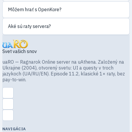
Môžem hrať s OpenKore?
Aké sú raty servera?
Svet vašich snov
uaRO — Ragnarok Online server na uAthena. Založený na
Ukrajine (2004), otvorený svetu: UI a questy v troch
jazykoch (UA/RU/EN). Episode 11.2, klasické 1× raty, bez
pay-to-win.
NAVIGÁCIA