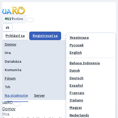
117
online
sk
Prihlásiť sa
Registrovať sa
Українська
Domov
Русский
English
Hra
Databáza
Bahasa Indonesia
Komunita
Dansk
Deutsch
Fórum
Español
Trh
Français
Na stiahnutie
Server
Italiano
uaRO
Magyar
Domov
Hra
Nederlands