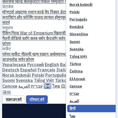
क्लासेस
बिल्ड कैलकुलेटर
स्किल सिमुलेटर
क्वेस्ट
नए खिलाड़ी की शुरुआत
Norsk bokmål
डेटाबेस
मॉन्स्टर्स
आइटम्स
स्थान
वर्ल्ड मैप
स्किल डेटाबेस
MVP टाइमर
फार्म गाइड
Polski
क्राफ्टिंग और फोर्जिंग
पालतू जानवर
होमुनकुली
लेवलिंग
तुलना करें
मैकेनिक्स
Português
संदर्भ
Română
समुदाय
रैंकिंग
गिल्ड
War of Emperium
खिलाड़ी प्रोफाइल
शादियां
इवेंट्स
गाइड
Slovenčina
गैलरी
वीडियो
ब्लॉग
क्लब
सर्वर कैटलॉग
सर्वर समीक्षाएँ
साझेदार
Suomi
फ़ोरम
मार्केट
Svenska
प्लेयर मार्केट
नीलामी
मूल्य रुझान
अर्थव्यवस्था
Tiếng Việt
डाउनलोड
सर्वर
फ़ोरम
Türkçe
Українська
Русский
English
Bahasa Indonesia
Dansk
Deutsch
Español
Français
Italiano
Magyar
Nederlands
Čeština
Norsk bokmål
Polski
Português
Română
Slovenčina
Ελληνικά
Suomi
Svenska
Tiếng Việt
Türkçe
Čeština
Ελληνικά
Српски
العربية
עברית
हिन्दी
ไทย
日本語
简体中文
繁體中文
한
Српски
국어
עברית
साइन इन करें
रजिस्टर करें
العربية
हिन्दी
ไทย