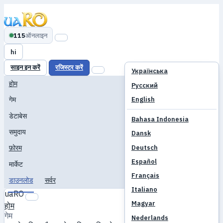
115
ऑनलाइन
hi
साइन इन करें
रजिस्टर करें
Українська
होम
Русский
English
गेम
डेटाबेस
Bahasa Indonesia
समुदाय
Dansk
Deutsch
फ़ोरम
Español
मार्केट
Français
डाउनलोड
सर्वर
Italiano
uaRO
Magyar
होम
गेम
Nederlands