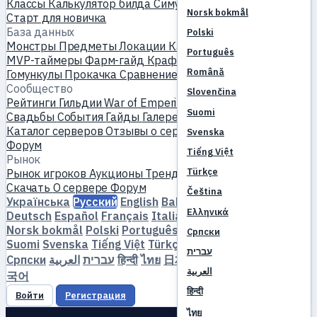
Классы
Калькулятор билда
Симулятор скилов
Квесты
Norsk bokmål
Старт для новичка
База данных
Polski
Монстры
Предметы
Локации
Карта мира
База скилов
Português
MVP-таймеры
Фарм-гайд
Крафт и ковка
Питомцы
Română
Гомункулы
Прокачка
Сравнение
Механика
Справочники
Сообщество
Slovenčina
Рейтинги
Гильдии
War of Emperium
Профили игроков
Suomi
Свадьбы
События
Гайды
Галерея
Видео
Блоги
Клубы
Каталог серверов
Отзывы о сервере
Партнёры
Svenska
Форум
Tiếng Việt
Рынок
Türkçe
Рынок игроков
Аукционы
Тренды цен
Экономика
Скачать
О сервере
Форум
Čeština
Українська
Русский
English
Bahasa Indonesia
Dansk
Ελληνικά
Deutsch
Español
Français
Italiano
Magyar
Nederlands
Norsk bokmål
Polski
Português
Română
Slovenčina
Српски
Suomi
Svenska
Tiếng Việt
Türkçe
Čeština
Ελληνικά
עברית
Српски
العربية
עברית
हिन्दी
ไทย
日本語
简体中文
繁體中文
한
العربية
국어
हिन्दी
Войти
Регистрация
ไทย