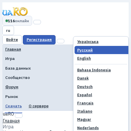
116
онлайн
ru
Войти
Регистрация
Українська
Главная
Русский
English
Игра
База данных
Bahasa Indonesia
Сообщество
Dansk
Deutsch
Форум
Español
Рынок
Français
Скачать
О сервере
Italiano
uaRO
Magyar
Главная
Игра
Nederlands