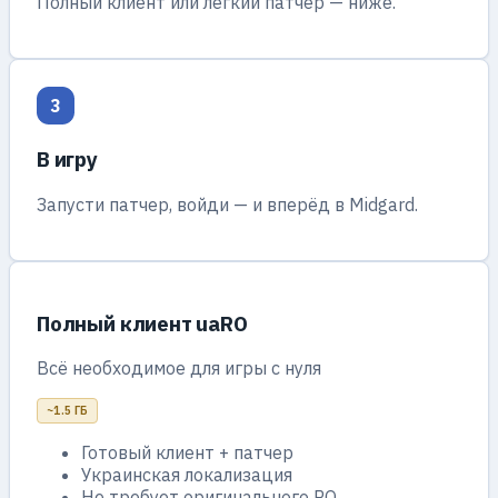
Полный клиент или лёгкий патчер — ниже.
3
В игру
Запусти патчер, войди — и вперёд в Midgard.
Полный клиент uaRO
Всё необходимое для игры с нуля
~1.5 ГБ
Готовый клиент + патчер
Украинская локализация
Не требует оригинального RO