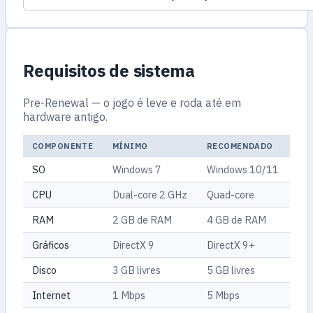
Requisitos de sistema
Pre-Renewal — o jogo é leve e roda até em
hardware antigo.
COMPONENTE
MÍNIMO
RECOMENDADO
SO
Windows 7
Windows 10/11
CPU
Dual-core 2 GHz
Quad-core
RAM
2 GB de RAM
4 GB de RAM
Gráficos
DirectX 9
DirectX 9+
Disco
3 GB livres
5 GB livres
Internet
1 Mbps
5 Mbps