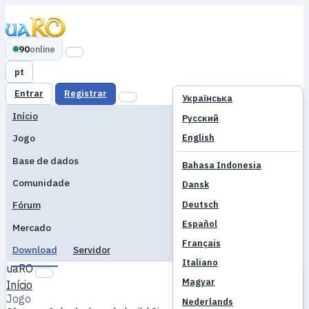
90
online
pt
Entrar
Registrar
Українська
Início
Русский
English
Jogo
Base de dados
Bahasa Indonesia
Comunidade
Dansk
Deutsch
Fórum
Español
Mercado
Français
Download
Servidor
Italiano
uaRO
Magyar
Início
Jogo
Nederlands