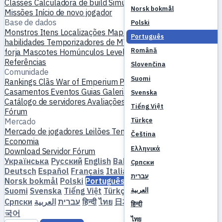
Classes
Calculadora de build
Simulador de habilidades
Norsk bokmål
Missões
Início de novo jogador
Base de dados
Polski
Monstros
Itens
Localizações
Mapa-múndi
Base de dados de
Português
habilidades
Temporizadores de MVP
Guia de farm
Criação &
Română
forja
Mascotes
Homúnculos
Leveling
Comparar
Mecânicas
Referências
Slovenčina
Comunidade
Suomi
Rankings
Clãs
War of Emperium
Perfis de jogadores
Casamentos
Eventos
Guias
Galeria
Vídeo
Blogs
Clubes
Svenska
Catálogo de servidores
Avaliações de servidores
Parceiros
Tiếng Việt
Fórum
Türkçe
Mercado
Mercado de jogadores
Leilões
Tendências de preços
Čeština
Economia
Ελληνικά
Download
Servidor
Fórum
Українська
Русский
English
Bahasa Indonesia
Dansk
Српски
Deutsch
Español
Français
Italiano
Magyar
Nederlands
עברית
Norsk bokmål
Polski
Português
Română
Slovenčina
Suomi
Svenska
Tiếng Việt
Türkçe
Čeština
Ελληνικά
العربية
Српски
العربية
עברית
हिन्दी
ไทย
日本語
简体中文
繁體中文
한
हिन्दी
국어
ไทย