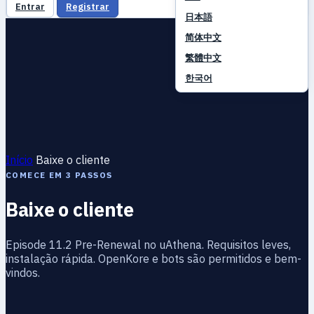
Entrar
Registrar
日本語
简体中文
繁體中文
한국어
Início
Baixe o cliente
COMECE EM 3 PASSOS
Baixe o cliente
Episode 11.2 Pre-Renewal no uAthena. Requisitos leves,
instalação rápida. OpenKore e bots são permitidos e bem-
vindos.