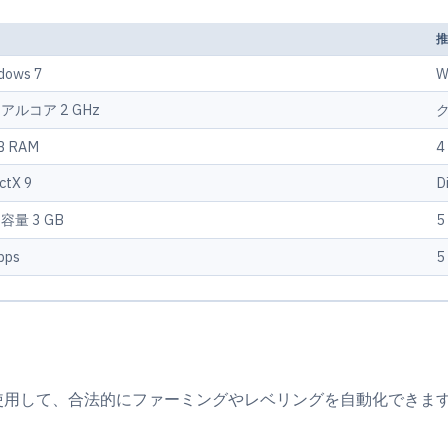
dows 7
W
アルコア 2 GHz
B RAM
4
ctX 9
D
容量 3 GB
5
bps
5
eを使用して、合法的にファーミングやレベリングを自動化できま