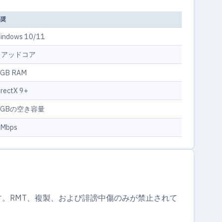
推奨
indows 10/11
クアッドコア
 GB RAM
irectX 9+
 GBの空き容量
 Mbps
す。RMT、複製、および誹謗中傷のみが禁止されて