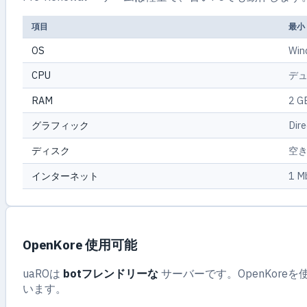
項目
最小
OS
Win
CPU
デュ
RAM
2 G
グラフィック
Dire
ディスク
空き
インターネット
1 M
OpenKore 使用可能
uaROは
botフレンドリーな
サーバーです。OpenKor
います。