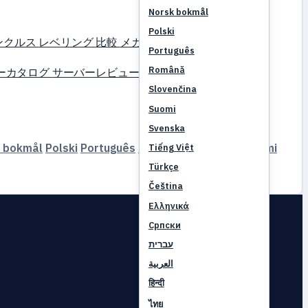
Norsk bokmål
Polski
ンクルス
レベリング
比較
メカニクス
リファレンス
Português
Română
ーカタログ
サーバーレビュー
パートナー
Slovenčina
Suomi
Svenska
 bokmål
Polski
Português
Română
Slovenčina
Suomi
Tiếng Việt
Türkçe
Čeština
Ελληνικά
Српски
עברית
العربية
हिन्दी
ไทย