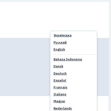
Українська
Русский
English
Bahasa Indonesia
Dansk
Deutsch
Español
Français
Italiano
Magyar
Nederlands