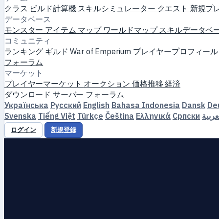
クラス
ビルド計算機
スキルシミュレーター
クエスト
新規プ
データベース
モンスター
アイテム
マップ
ワールドマップ
スキルデータベ
コミュニティ
ランキング
ギルド
War of Emperium
プレイヤープロフィー
フォーラム
マーケット
プレイヤーマーケット
オークション
価格推移
経済
ダウンロード
サーバー
フォーラム
Українська
Русский
English
Bahasa Indonesia
Dansk
De
Svenska
Tiếng Việt
Türkçe
Čeština
Ελληνικά
Српски
عربية
ログイン
新規登録