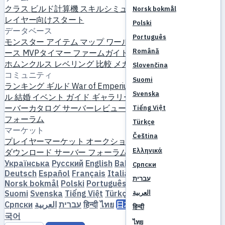
クラス
ビルド計算機
スキルシミュレーター
クエスト
新規プ
Norsk bokmål
レイヤー向けスタート
Polski
データベース
Português
モンスター
アイテム
マップ
ワールドマップ
スキルデータベ
Română
ース
MVPタイマー
ファームガイド
クラフト＆鍛冶
ペット
ホムンクルス
レベリング
比較
メカニクス
リファレンス
Slovenčina
コミュニティ
Suomi
ランキング
ギルド
War of Emperium
プレイヤープロフィー
Svenska
ル
結婚
イベント
ガイド
ギャラリー
ビデオ
ブログ
クラブ
サ
ーバーカタログ
サーバーレビュー
パートナー
Tiếng Việt
フォーラム
Türkçe
マーケット
Čeština
プレイヤーマーケット
オークション
価格推移
経済
Ελληνικά
ダウンロード
サーバー
フォーラム
Українська
Русский
English
Bahasa Indonesia
Dansk
Српски
Deutsch
Español
Français
Italiano
Magyar
Nederlands
עברית
Norsk bokmål
Polski
Português
Română
Slovenčina
Suomi
Svenska
Tiếng Việt
Türkçe
Čeština
Ελληνικά
العربية
Српски
العربية
עברית
हिन्दी
ไทย
日本語
简体中文
繁體中文
한
हिन्दी
국어
ไทย