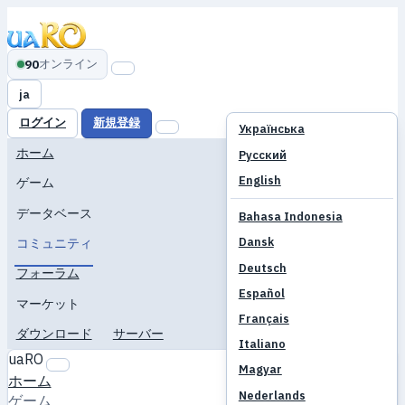
オンライン
90
ja
ログイン
新規登録
Українська
ホーム
Русский
English
ゲーム
データベース
Bahasa Indonesia
Dansk
コミュニティ
Deutsch
フォーラム
Español
マーケット
Français
ダウンロード
サーバー
Italiano
uaRO
Magyar
ホーム
Nederlands
ゲーム