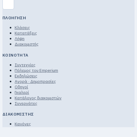
ΠΛΟΉΓΗΣΗ
Κλάσεις
Κατατάξεις
Λήψη
Διακομιστής
ΚΟΙΝΌΤΗΤΑ
Συντεχνίες
Πόλεμος του Emperium
Εκδηλώσεις
Αγορά · Δημοπρασίες
Οδηγοί
Γκαλερί
Κατάλογος διακομιστών
Συνεργάτες
ΔΙΑΚΟΜΙΣΤΉΣ
Κανόνες
Όροι Χρήσης
Απόρρητο