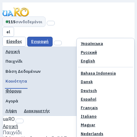
115
συνδεδεμένοι
el
Είσοδος
Εγγραφή
Українська
Αρχική
Русский
English
Παιχνίδι
Βάση Δεδομένων
Bahasa Indonesia
Κοινότητα
Dansk
Deutsch
Φόρουμ
Español
Αγορά
Français
Λήψη
Διακομιστής
Italiano
uaRO
Magyar
Αρχική
Παιχνίδι
Nederlands