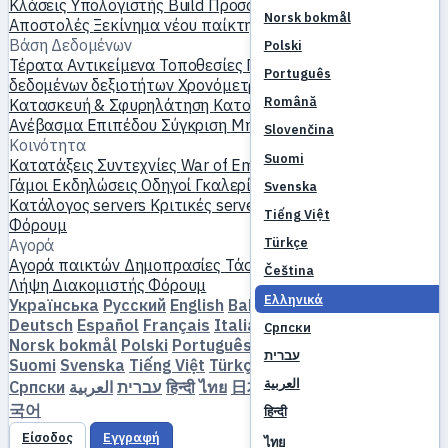
Κλάσεις
Υπολογιστής Build
Προσομοιωτής δεξιοτήτων
Norsk bokmål
Αποστολές
Ξεκίνημα νέου παίκτη
Βάση Δεδομένων
Polski
Τέρατα
Αντικείμενα
Τοποθεσίες
Παγκόσμιος χάρτης
Βάση
Português
δεδομένων δεξιοτήτων
Χρονόμετρα MVP
Οδηγός Farming
Română
Κατασκευή & Σφυρηλάτηση
Κατοικίδια
Χομούνκουλους
Ανέβασμα Επιπέδου
Σύγκριση
Μηχανισμοί
Αναφορές
Slovenčina
Κοινότητα
Suomi
Κατατάξεις
Συντεχνίες
War of Emperium
Προφίλ παικτών
Γάμοι
Εκδηλώσεις
Οδηγοί
Γκαλερί
Βίντεο
Ιστολόγια
Λέσχες
Svenska
Κατάλογος servers
Κριτικές servers
Συνεργάτες
Tiếng Việt
Φόρουμ
Türkçe
Αγορά
Αγορά παικτών
Δημοπρασίες
Τάσεις τιμών
Οικονομία
Čeština
Λήψη
Διακομιστής
Φόρουμ
Ελληνικά
Українська
Русский
English
Bahasa Indonesia
Dansk
Deutsch
Español
Français
Italiano
Magyar
Nederlands
Српски
Norsk bokmål
Polski
Português
Română
Slovenčina
עברית
Suomi
Svenska
Tiếng Việt
Türkçe
Čeština
Ελληνικά
العربية
Српски
العربية
עברית
हिन्दी
ไทย
日本語
简体中文
繁體中文
한
국어
हिन्दी
Είσοδος
Εγγραφή
ไทย