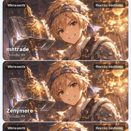
Whitesmith
εκτός σύνδεσης
mntrade
Επίπεδο 99
Whitesmith
εκτός σύνδεσης
Zenymоre
Επίπεδο 99
Whitesmith
εκτός σύνδεσης