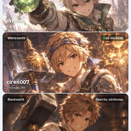
Whore
Επίπεδο 94
Whitesmith
σε σύνδεση
ciren007
Επίπεδο 99
Blacksmith
εκτός σύνδεσης