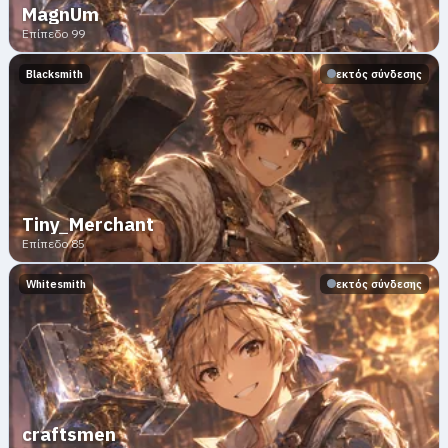
MagnUm
Επίπεδο 99
Blacksmith
εκτός σύνδεσης
Tiny_Merchant
Επίπεδο 85
Whitesmith
εκτός σύνδεσης
craftsmen