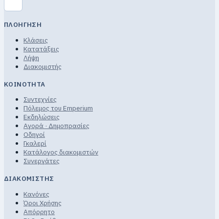
ΠΛΟΉΓΗΣΗ
Κλάσεις
Κατατάξεις
Λήψη
Διακομιστής
ΚΟΙΝΌΤΗΤΑ
Συντεχνίες
Πόλεμος του Emperium
Εκδηλώσεις
Αγορά · Δημοπρασίες
Οδηγοί
Γκαλερί
Κατάλογος διακομιστών
Συνεργάτες
ΔΙΑΚΟΜΙΣΤΉΣ
Κανόνες
Όροι Χρήσης
Απόρρητο