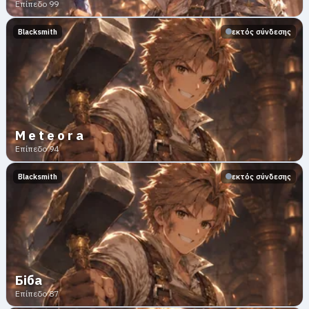
Επίπεδο 99
Blacksmith
εκτός σύνδεσης
M e t e o r a
Επίπεδο 94
Blacksmith
εκτός σύνδεσης
Біба
Επίπεδο 87