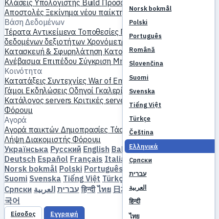
Κλάσεις
Υπολογιστής Build
Προσομοιωτής δεξιοτήτων
Norsk bokmål
Αποστολές
Ξεκίνημα νέου παίκτη
Βάση Δεδομένων
Polski
Τέρατα
Αντικείμενα
Τοποθεσίες
Παγκόσμιος χάρτης
Βάση
Português
δεδομένων δεξιοτήτων
Χρονόμετρα MVP
Οδηγός Farming
Română
Κατασκευή & Σφυρηλάτηση
Κατοικίδια
Χομούνκουλους
Ανέβασμα Επιπέδου
Σύγκριση
Μηχανισμοί
Αναφορές
Slovenčina
Κοινότητα
Suomi
Κατατάξεις
Συντεχνίες
War of Emperium
Προφίλ παικτών
Γάμοι
Εκδηλώσεις
Οδηγοί
Γκαλερί
Βίντεο
Ιστολόγια
Λέσχες
Svenska
Κατάλογος servers
Κριτικές servers
Συνεργάτες
Tiếng Việt
Φόρουμ
Türkçe
Αγορά
Αγορά παικτών
Δημοπρασίες
Τάσεις τιμών
Οικονομία
Čeština
Λήψη
Διακομιστής
Φόρουμ
Ελληνικά
Українська
Русский
English
Bahasa Indonesia
Dansk
Deutsch
Español
Français
Italiano
Magyar
Nederlands
Српски
Norsk bokmål
Polski
Português
Română
Slovenčina
עברית
Suomi
Svenska
Tiếng Việt
Türkçe
Čeština
Ελληνικά
العربية
Српски
العربية
עברית
हिन्दी
ไทย
日本語
简体中文
繁體中文
한
국어
हिन्दी
Είσοδος
Εγγραφή
ไทย