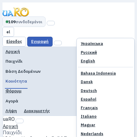
109
συνδεδεμένοι
el
Είσοδος
Εγγραφή
Українська
Αρχική
Русский
English
Παιχνίδι
Βάση Δεδομένων
Bahasa Indonesia
Κοινότητα
Dansk
Deutsch
Φόρουμ
Español
Αγορά
Français
Λήψη
Διακομιστής
Italiano
uaRO
Magyar
Αρχική
Παιχνίδι
Nederlands