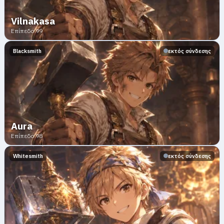
Vilnakasa
Επίπεδο 99
Blacksmith
εκτός σύνδεσης
Aura
Επίπεδο 98
Whitesmith
εκτός σύνδεσης