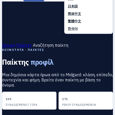
日本語
简体中文
繁體中文
한국어
Αρχική
Παίκτες
Αναζήτηση παίκτη
ΚΟΙΝΌΤΗΤΑ · ΠΑΊΚΤΕΣ
Παίκτης
προφίλ
Μια δημόσια κάρτα ήρωα από το Midgard: κλάση, επίπεδο,
συντεχνία και φήμη. Βρείτε έναν παίκτη με βάση το
όνομα.
109
171
ΣΥΝΔΕΔΕΜΈΝΟΙ ΤΏΡΑ
ΡΕΚΌΡ ΣΥΝΔΕΔΕΜΈΝΩΝ