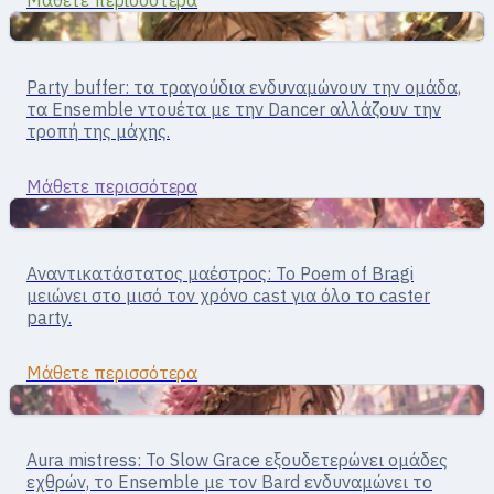
Υποστήριξη
Υποστήριξη · τραγούδια και buffs
Party buffer: τα τραγούδια ενδυναμώνουν την ομάδα,
Bard
τα Ensemble ντουέτα με την Dancer αλλάζουν την
τροπή της μάχης.
Μάθετε περισσότερα
Υποστήριξη
Υποστήριξη · έλεγχος
Αναντικατάστατος μαέστρος: Το Poem of Bragi
Clown
μειώνει στο μισό τον χρόνο cast για όλο το caster
party.
Μάθετε περισσότερα
Υποστήριξη
Υποστήριξη · buffs/debuffs
Aura mistress: Το Slow Grace εξουδετερώνει ομάδες
Dancer
εχθρών, το Ensemble με τον Bard ενδυναμώνει το