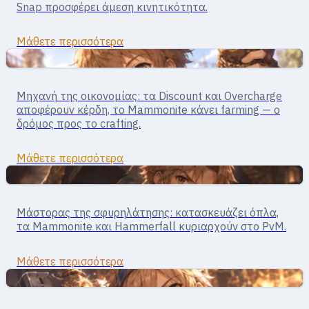
Snap προσφέρει άμεση κινητικότητα.
Μάθετε περισσότερα
Σώμα με σώμα
Merchant · melee μάχη / οικονομία
Μηχανή της οικονομίας: τα Discount και Overcharge
Merchant
αποφέρουν κέρδη, το Mammonite κάνει farming — ο
δρόμος προς το crafting.
Μάθετε περισσότερα
Σώμα με σώμα
Τεχνίτης · μάχη σώμα με σώμα
Μάστορας της σφυρηλάτησης: κατασκευάζει όπλα,
Blacksmith
τα Mammonite και Hammerfall κυριαρχούν στο PvM.
Μάθετε περισσότερα
Σώμα με σώμα
Μάχη · Κοντινή εμβέλεια