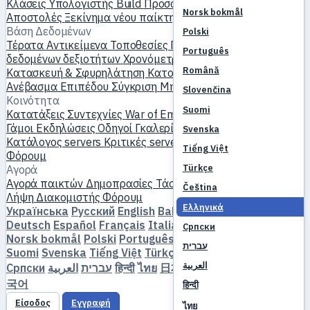
Κλάσεις
Υπολογιστής Build
Προσομοιωτής δεξιοτήτων
Norsk bokmål
Αποστολές
Ξεκίνημα νέου παίκτη
Βάση Δεδομένων
Polski
Τέρατα
Αντικείμενα
Τοποθεσίες
Παγκόσμιος χάρτης
Βάση
Português
δεδομένων δεξιοτήτων
Χρονόμετρα MVP
Οδηγός Farming
Română
Κατασκευή & Σφυρηλάτηση
Κατοικίδια
Χομούνκουλους
Ανέβασμα Επιπέδου
Σύγκριση
Μηχανισμοί
Αναφορές
Slovenčina
Κοινότητα
Suomi
Κατατάξεις
Συντεχνίες
War of Emperium
Προφίλ παικτών
Γάμοι
Εκδηλώσεις
Οδηγοί
Γκαλερί
Βίντεο
Ιστολόγια
Λέσχες
Svenska
Κατάλογος servers
Κριτικές servers
Συνεργάτες
Tiếng Việt
Φόρουμ
Türkçe
Αγορά
Αγορά παικτών
Δημοπρασίες
Τάσεις τιμών
Οικονομία
Čeština
Λήψη
Διακομιστής
Φόρουμ
Ελληνικά
Українська
Русский
English
Bahasa Indonesia
Dansk
Deutsch
Español
Français
Italiano
Magyar
Nederlands
Српски
Norsk bokmål
Polski
Português
Română
Slovenčina
עברית
Suomi
Svenska
Tiếng Việt
Türkçe
Čeština
Ελληνικά
العربية
Српски
العربية
עברית
हिन्दी
ไทย
日本語
简体中文
繁體中文
한
국어
हिन्दी
Είσοδος
Εγγραφή
ไทย