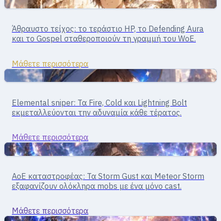
Υποστήριξη
Tank · Support
Άθραυστο τείχος: το τεράστιο HP, το Defending Aura
Paladin
και το Gospel σταθεροποιούν τη γραμμή του WoE.
Μάθετε περισσότερα
Μάγοι
Mage · μαγικό burst
Elemental sniper: Τα Fire, Cold και Lightning Bolt
Mage
εκμεταλλεύονται την αδυναμία κάθε τέρατος.
Μάθετε περισσότερα
Μάγοι
Mage · μαζική μαγεία
AoE καταστροφέας: Τα Storm Gust και Meteor Storm
Wizard
εξαφανίζουν ολόκληρα mobs με ένα μόνο cast.
Μάθετε περισσότερα