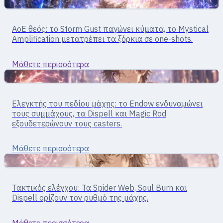
Μάγοι
Mage · crowd control
AoE θεός: το Storm Gust παγώνει κύματα, το Mystical
High Wizard
Amplification μετατρέπει τα ξόρκια σε one-shots.
Μάθετε περισσότερα
Μάγοι
Mage · έλεγχος πεδίου
Ελεγκτής του πεδίου μάχης: το Endow ενδυναμώνει
Sage
τους συμμάχους, τα Dispell και Magic Rod
εξουδετερώνουν τους casters.
Μάθετε περισσότερα
Υποστήριξη
Mage · έλεγχος/υποστήριξη
Τακτικός ελέγχου: Τα Spider Web, Soul Burn και
Professor
Dispell ορίζουν τον ρυθμό της μάχης.
Μάθετε περισσότερα