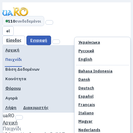
110
συνδεδεμένοι
el
Είσοδος
Εγγραφή
Українська
Αρχική
Русский
English
Παιχνίδι
Βάση Δεδομένων
Bahasa Indonesia
Κοινότητα
Dansk
Deutsch
Φόρουμ
Español
Αγορά
Français
Λήψη
Διακομιστής
Italiano
uaRO
Magyar
Αρχική
Παιχνίδι
Nederlands