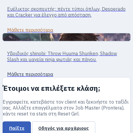
Σκοπευτής · μάχη από απόσταση
Ευέλικτος σκοπευτής: πέντε τύποι όπλων, Desperado
Gunslinger
και Cracker για έλεγχο από απόσταση.
Μάθετε περισσότερα
Από απόσταση
Δολοφόνος · υβριδική μάχη
Υβριδικός shinobi: Throw Huuma Shuriken, Shadow
Ninja
Slash και μαγεία ninja φωτιάς και πάγου.
Μάθετε περισσότερα
Έτοιμοι να επιλέξετε κλάση;
Εγγραφείτε, κατεβάστε τον client και ξεκινήστε το ταξίδι
σας. Αλλάξτε επαγγέλματα στον Job Master (Prontera),
κάντε reset τα stats στη Reset Girl.
Παίξτε
Οδηγός για αρχάριους