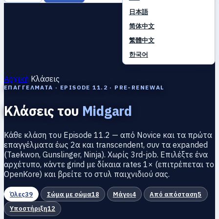
日本語
简体中文
繁體中文
한국어
Αρχική
Κλάσεις
ΕΠΑΓΓΈΛΜΑΤΑ · EPISODE 11.2 · PRE-RENEWAL
Κλάσεις του
Midgard
Κάθε κλάση του Episode 11.2 — από Novice και τα πρώτα
επαγγέλματα έως 2α και transcendent, συν τα expanded
(Taekwon, Gunslinger, Ninja). Χωρίς 3rd-job. Επιλέξτε ένα
αρχέτυπο, κάντε grind με δίκαια rates 1× (επιτρέπεται το
OpenKore) και βρείτε το στυλ παιχνιδιού σας.
Όλες
39
Σώμα με σώμα
18
Μάγοι
4
Από απόσταση
5
Υποστήριξη
12