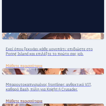
Σώμα με σώμα
Novice · επιβίωση
Εκεί όπου ξεκινάει κάθε μονοπάτι: επιβιώστε στο
Novice
Poring Island και επιλέξτε το πρώτο σας job.
Μάθετε περισσότερα
Σώμα με σώμα
Πολεμιστής · κοντινή μάχη
Μπαρουτοκαπνισμένος frontliner: ανθεκτικό VIT,
Swordman
καθαρό Bash, πύλη για Knight ή Crusader.
Μάθετε περισσότερα