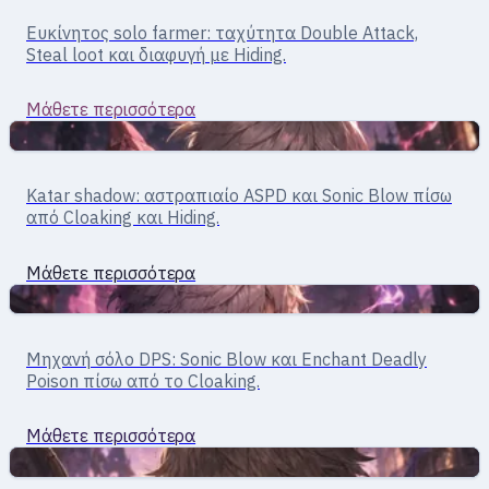
AGI build · μάχη σώμα με σώμα
Ευκίνητος solo farmer: ταχύτητα Double Attack,
Thief
Steal loot και διαφυγή με Hiding.
Μάθετε περισσότερα
Σώμα με σώμα
Assassin · μάχη σώμα με σώμα
Katar shadow: αστραπιαίο ASPD και Sonic Blow πίσω
Assassin
από Cloaking και Hiding.
Μάθετε περισσότερα
Σώμα με σώμα
Assassin · κοντινή μάχη / σόλο
Μηχανή σόλο DPS: Sonic Blow και Enchant Deadly
Assassin Cross
Poison πίσω από το Cloaking.
Μάθετε περισσότερα
Σώμα με σώμα