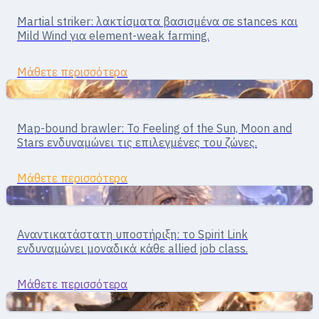
Fighter · κοντινή μάχη
Martial striker: λακτίσματα βασισμένα σε stances και
Taekwon
Mild Wind για element-weak farming.
Μάθετε περισσότερα
Σώμα με σώμα
Fighter · melee
Map-bound brawler: Το Feeling of the Sun, Moon and
Star Gladiator
Stars ενδυναμώνει τις επιλεγμένες του ζώνες.
Μάθετε περισσότερα
Υποστήριξη
Υποστήριξη · buffs / μαγεία
Αναντικατάστατη υποστήριξη: το Spirit Link
Soul Linker
ενδυναμώνει μοναδικά κάθε allied job class.
Μάθετε περισσότερα
Από απόσταση