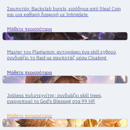
Thief · μάχη σώμα με σώμα/από απόσταση
Σαμποτέρ: Backstab bursts, εισόδημα από Steal Coin
Rogue
και μια καθαρή διαφυγή με Intimidate.
Μάθετε περισσότερα
Σώμα με σώμα
Ανιχνευτής · μάχη με απόκρυψη
Master του Plagiarism: αντιγράφει ένα skill εχθρού,
Stalker
συνδυάζει το Raid με σαμποτάζ μέσω Cloaking.
Μάθετε περισσότερα
Σώμα με σώμα
All-rounder · μεικτή μάχη
Jobless πολυτεχνίτης: συνδυάζει skill trees,
Super Novice
ενεργοποιεί το God's Blessing στα 99 HP.
Μάθετε περισσότερα
Σώμα με σώμα