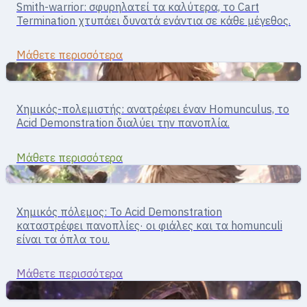
Smith-warrior: σφυρηλατεί τα καλύτερα, το Cart
Whitesmith
Termination χτυπάει δυνατά ενάντια σε κάθε μέγεθος.
Μάθετε περισσότερα
Υποστήριξη
Υποστήριξη · Homunculus/crafting
Χημικός-πολεμιστής: ανατρέφει έναν Homunculus, το
Alchemist
Acid Demonstration διαλύει την πανοπλία.
Μάθετε περισσότερα
Υποστήριξη
Alchemist · χημικός πόλεμος
Χημικός πόλεμος: Το Acid Demonstration
Creator
καταστρέφει πανοπλίες· οι φιάλες και τα homunculi
είναι τα όπλα του.
Μάθετε περισσότερα
Σώμα με σώμα