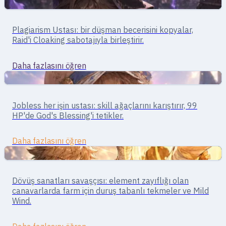
Yakın Dövüş
Gözcü · gizli savaş
Plagiarism Ustası: bir düşman becerisini kopyalar,
Stalker
Raid'i Cloaking sabotajıyla birleştirir.
Daha fazlasını öğren
Yakın Dövüş
Çok yönlü · Karma savaş
Jobless her işin ustası: skill ağaçlarını karıştırır, 99
Super Novice
HP'de God's Blessing'i tetikler.
Daha fazlasını öğren
Yakın Dövüş
Savaşçı · yakın dövüş
Dövüş sanatları savaşçısı: element zayıflığı olan
Taekwon
canavarlarda farm için duruş tabanlı tekmeler ve Mild
Wind.