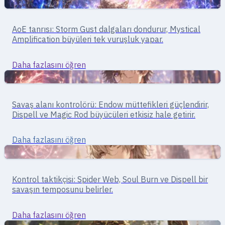
Büyücüler
Büyücü · kitle kontrolü
AoE tanrısı: Storm Gust dalgaları dondurur, Mystical
High Wizard
Amplification büyüleri tek vuruşluk yapar.
Daha fazlasını öğren
Büyücüler
Mage · alan kontrolü
Savaş alanı kontrolörü: Endow müttefikleri güçlendirir,
Sage
Dispell ve Magic Rod büyücüleri etkisiz hale getirir.
Daha fazlasını öğren
Destek
Mage · kontrol/destek
Kontrol taktikçisi: Spider Web, Soul Burn ve Dispell bir
Professor
savaşın temposunu belirler.
Daha fazlasını öğren