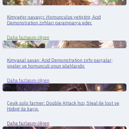
Destek
Destek · homunculus/üretim
Kimyager-savaşçı: Homunculus yetiştirir, Acid
Alchemist
Demonstration zırhları paramparça eder.
Daha fazlasını öğren
Destek
Alchemist · kimyasal savaş
Kimyasal savaş: Acid Demonstration zırhı parçalar;
Creator
şişeler ve homunculi onun silahlarıdır.
Daha fazlasını öğren
Yakın Dövüş
AGI odaklı · yakın dövüş
Çevik solo farmer: Double Attack hızı, Steal ile loot ve
Thief
Hiding ile kaçış.
Daha fazlasını öğren