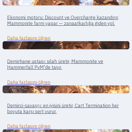
Yakın Dövüş
Merchant · yakın dövüş / ekonomi
Ekonomi motoru: Discount ve Overcharge kazandırır,
Merchant
Mammonite farm yapar — zanaatkarlığa giden yol.
Daha fazlasını öğren
Yakın Dövüş
Zanaatkar · yakın dövüş
Demirhane ustası: silah üretir, Mammonite ve
Blacksmith
Hammerfall PvM'de taşır.
Daha fazlasını öğren
Yakın Dövüş
Savaşçı · Yakın Dövüş
Demirci-savaşçı: en iyisini üretir, Cart Termination her
Whitesmith
boyuta karşı sert vurur.
Daha fazlasını öğren