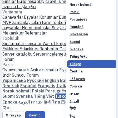
Sınıflar
Build hesaplayıcı
Skill simülatörü
Görevler
Yeni
Norsk bokmål
oyuncu başlangıcı
Veritabanı
Polski
Canavarlar
Eşyalar
Konumlar
Dünya haritası
Skill veritabanı
Português
MVP zamanlayıcıları
Farm rehberi
Üretim & demircilik
Evcil
Română
hayvanlar
Homunculuslar
Seviye atlama
Karşılaştır
Mekanikler
Referanslar
Slovenčina
Topluluk
Suomi
Sıralamalar
Loncalar
War of Emperium
Oyuncu profilleri
Evlilikler
Etkinlikler
Rehberler
Galeri
Video
Bloglar
Kulüpler
Svenska
Server kataloğu
Server incelemeleri
Partnerler
Tiếng Việt
Forum
Türkçe
Pazar
Oyuncu pazarı
Açık artırmalar
Fiyat trendleri
Ekonomi
Čeština
İndir
Sunucu
Forum
Ελληνικά
Українська
Русский
English
Bahasa Indonesia
Dansk
Deutsch
Español
Français
Italiano
Magyar
Nederlands
Српски
Norsk bokmål
Polski
Português
Română
Slovenčina
עברית
Suomi
Svenska
Tiếng Việt
Türkçe
Čeština
Ελληνικά
العربية
Српски
العربية
עברית
हिन्दी
ไทย
日本語
简体中文
繁體中文
한
국어
हिन्दी
Giriş yap
Kayıt ol
ไทย