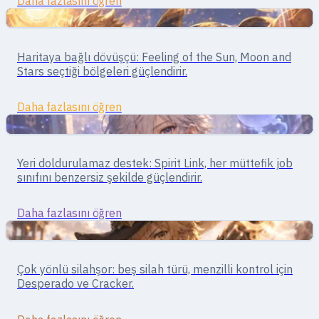
Daha fazlasını öğren
Yakın Dövüş
Savaşçı · yakın dövüş
Haritaya bağlı dövüşçü: Feeling of the Sun, Moon and
Star Gladiator
Stars seçtiği bölgeleri güçlendirir.
Daha fazlasını öğren
Destek
Destek · buff / büyü
Yeri doldurulamaz destek: Spirit Link, her müttefik job
Soul Linker
sınıfını benzersiz şekilde güçlendirir.
Daha fazlasını öğren
Menzilli
Nişancı · menzilli
Çok yönlü silahşor: beş silah türü, menzilli kontrol için
Gunslinger
Desperado ve Cracker.