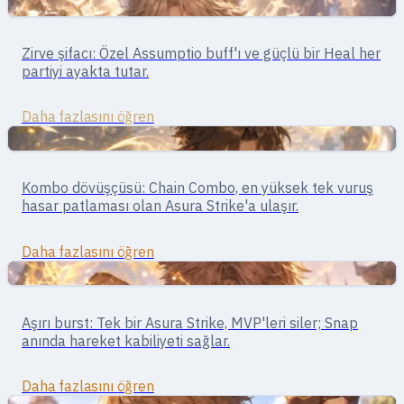
Destek
Destek · iyileştirme ve buff'lar
Zirve şifacı: Özel Assumptio buff'ı ve güçlü bir Heal her
High Priest
partiyi ayakta tutar.
Daha fazlasını öğren
Yakın Dövüş
Dövüşçü · yakın dövüş / kombo
Kombo dövüşçüsü: Chain Combo, en yüksek tek vuruş
Monk
hasar patlaması olan Asura Strike'a ulaşır.
Daha fazlasını öğren
Yakın Dövüş
Yakın dövüş · burst / kontrol
Aşırı burst: Tek bir Asura Strike, MVP'leri siler; Snap
Champion
anında hareket kabiliyeti sağlar.
Daha fazlasını öğren