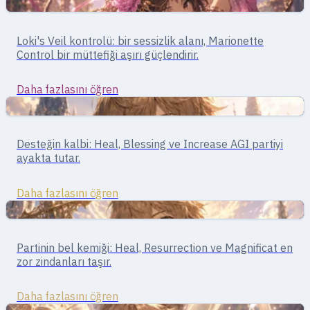
Destek
Destek · debuff
Loki's Veil kontrolü: bir sessizlik alanı, Marionette
Gypsy
Control bir müttefiği aşırı güçlendirir.
Daha fazlasını öğren
Destek
Destek · iyileştirme ve buff'lar
Desteğin kalbi: Heal, Blessing ve Increase AGI partiyi
Acolyte
ayakta tutar.
Daha fazlasını öğren
Destek
Destek · iyileştirme ve buff'lar
Partinin bel kemiği: Heal, Resurrection ve Magnificat en
Priest
zor zindanları taşır.
Daha fazlasını öğren