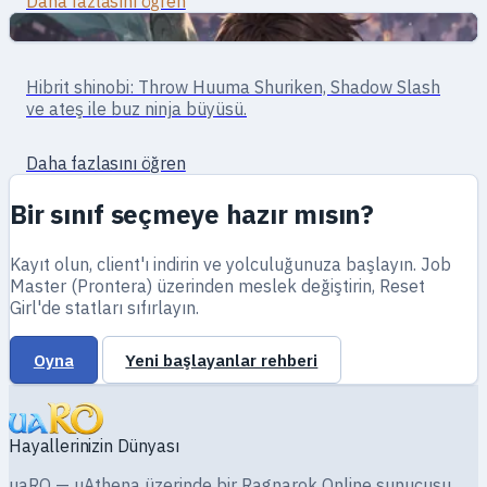
Daha fazlasını öğren
Menzilli
Suikastçı · hibrit dövüş
Hibrit shinobi: Throw Huuma Shuriken, Shadow Slash
Ninja
ve ateş ile buz ninja büyüsü.
Daha fazlasını öğren
Bir sınıf seçmeye hazır mısın?
Kayıt olun, client'ı indirin ve yolculuğunuza başlayın. Job
Master (Prontera) üzerinden meslek değiştirin, Reset
Girl'de statları sıfırlayın.
Oyna
Yeni başlayanlar rehberi
Hayallerinizin Dünyası
uaRO — uAthena üzerinde bir Ragnarok Online sunucusu.