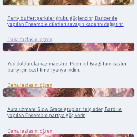
Destek
Destek · şarkılar ve bufflar
Party buffer: şarkılar grubu güçlendirir, Dancer ile
Bard
yapılan Ensemble düetleri savaşın kaderini değiştirir.
Daha fazlasını öğren
Destek
Destek · Kontrol
Yeri doldurulamaz maestro: Poem of Bragi tüm caster
Clown
party için cast time'ı yarıya indirir.
Daha fazlasını öğren
Destek
Destek · bufflar/debufflar
Aura uzmanı: Slow Grace grupları felç eder, Bard ile
Dancer
yapılan Ensemble partiye güç verir.
Daha fazlasını öğren