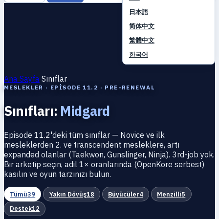
日本語
简体中文
繁體中文
한국어
Ana Sayfa
Sınıflar
MESLEKLER · EPISODE 11.2 · PRE-RENEWAL
Sınıfları:
Midgard
Episode 11.2'deki tüm sınıflar — Novice ve ilk
mesleklerden 2. ve transcendent mesleklere, artı
expanded olanlar (Taekwon, Gunslinger, Ninja). 3rd-job yok.
Bir arketip seçin, adil 1× oranlarında (OpenKore serbest)
kasılın ve oyun tarzınızı bulun.
Tümü
39
Yakın Dövüş
18
Büyücüler
4
Menzilli
5
Destek
12