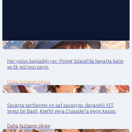
Yakın Dövüş
Novice · hayatta kalma
Her yolun başladığı yer: Poring Island'da hayatta kalın
Novice
ve ilk job'ınızı seçin.
Daha fazlasını öğren
Yakın Dövüş
Savaşçı · yakın dövüş
Savaşta sertleşmiş ön saf savaşçısı: dayanıklı VIT,
Swordman
temiz bir Bash, Knight veya Crusader'a geçiş kapısı.
Daha fazlasını öğren