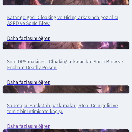
Yakın Dövüş
Assassin · yakın dövüş
Katar gölgesi: Cloaking ve Hiding arkasında göz alıcı
Assassin
ASPD ve Sonic Blow.
Daha fazlasını öğren
Yakın Dövüş
Assassin · yakın dövüş / solo
Solo DPS makinesi: Cloaking arkasından Sonic Blow ve
Assassin Cross
Enchant Deadly Poison.
Daha fazlasını öğren
Yakın Dövüş
Rogue · yakın/uzak dövüş
Sabotajcı: Backstab patlamaları, Steal Coin geliri ve
Rogue
temiz bir Intimidate kaçışı.
Daha fazlasını öğren