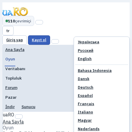
110
çevrimiçi
tr
Giriş yap
Kayıt ol
Українська
Ana Sayfa
Русский
English
Oyun
Veritabanı
Bahasa Indonesia
Topluluk
Dansk
Deutsch
Forum
Español
Pazar
Français
İndir
Sunucu
Italiano
uaRO
Magyar
Ana Sayfa
Oyun
Nederlands