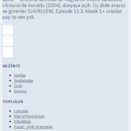
Ukrayna'da kuruldu (2004), dünyaya açık: Üç dilde arayüz
ve görevler (UA/RU/EN). Episode 11.2, klasik 1× oranlar,
pay-to-win yok.
GEZINTI
Sınıflar
Sıralamalar
İndir
Sunucu
TOPLULUK
Loncalar
War of Emperium
Etkinlikler
Pazar · Açık Artırmalar