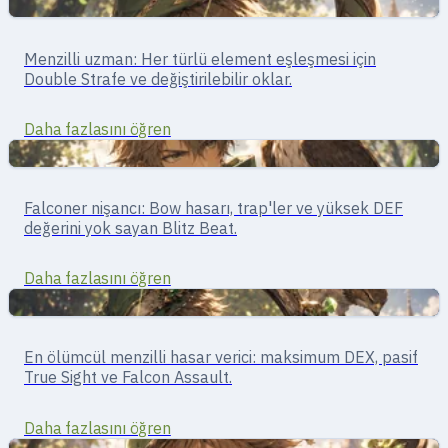
Menzilli
Nişancı · menzilli dövüş
Menzilli uzman: Her türlü element eşleşmesi için
Archer
Double Strafe ve değiştirilebilir oklar.
Daha fazlasını öğren
Menzilli
Nişancı · Menzilli
Falconer nişancı: Bow hasarı, trap'ler ve yüksek DEF
Hunter
değerini yok sayan Blitz Beat.
Daha fazlasını öğren
Menzilli
Nişancı · Menzilli Dövüş
En ölümcül menzilli hasar verici: maksimum DEX, pasif
Sniper
True Sight ve Falcon Assault.
Daha fazlasını öğren