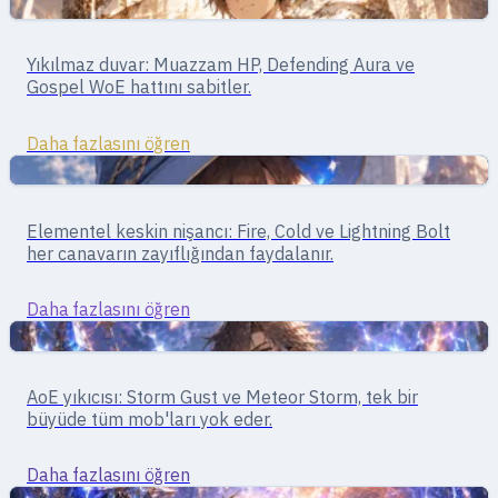
Destek
Tank · destek
Yıkılmaz duvar: Muazzam HP, Defending Aura ve
Paladin
Gospel WoE hattını sabitler.
Daha fazlasını öğren
Büyücüler
Mage · magic burst
Elementel keskin nişancı: Fire, Cold ve Lightning Bolt
Mage
her canavarın zayıflığından faydalanır.
Daha fazlasını öğren
Büyücüler
Mage · alan büyüleri
AoE yıkıcısı: Storm Gust ve Meteor Storm, tek bir
Wizard
büyüde tüm mob'ları yok eder.
Daha fazlasını öğren