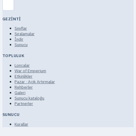
GEZINTI
Sınıflar
Sıralamalar
İndir
Sunucu
TOPLULUK
Loncalar
War of Emperium
Etkinlikler
Pazar · Açık Artırmalar
Rehberler
Galeri
Sunucu kataloğu
Partnerler
SUNUCU
Kurallar
Hizmet Şartları
Gizlilik