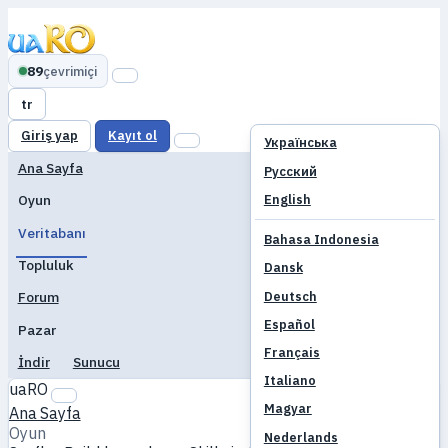
89
çevrimiçi
tr
Giriş yap
Kayıt ol
Українська
Ana Sayfa
Русский
English
Oyun
Veritabanı
Bahasa Indonesia
Topluluk
Dansk
Deutsch
Forum
Español
Pazar
Français
İndir
Sunucu
Italiano
uaRO
Magyar
Ana Sayfa
Oyun
Nederlands