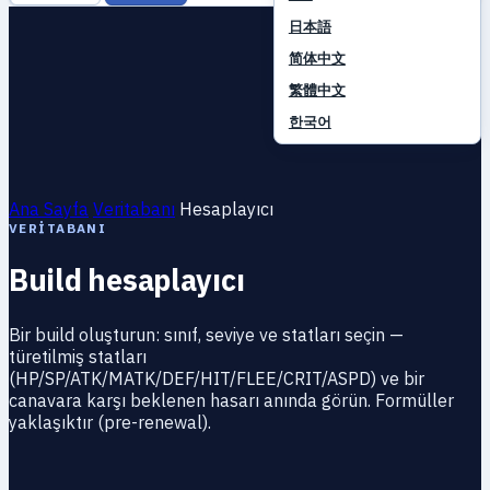
日本語
简体中文
繁體中文
한국어
Ana Sayfa
Veritabanı
Hesaplayıcı
VERITABANI
Build hesaplayıcı
Bir build oluşturun: sınıf, seviye ve statları seçin —
türetilmiş statları
(HP/SP/ATK/MATK/DEF/HIT/FLEE/CRIT/ASPD) ve bir
canavara karşı beklenen hasarı anında görün. Formüller
yaklaşıktır (pre-renewal).