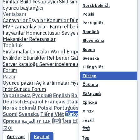
Sınıflar
Build hesaplayıcı
Skill simülatörü
Görevler
Yeni
Norsk bokmål
oyuncu başlangıcı
Veritabanı
Polski
Canavarlar
Eşyalar
Konumlar
Dünya haritası
Skill veritabanı
Português
MVP zamanlayıcıları
Farm rehberi
Üretim & demircilik
Evcil
Română
hayvanlar
Homunculuslar
Seviye atlama
Karşılaştır
Mekanikler
Referanslar
Slovenčina
Topluluk
Suomi
Sıralamalar
Loncalar
War of Emperium
Oyuncu profilleri
Evlilikler
Etkinlikler
Rehberler
Galeri
Video
Bloglar
Kulüpler
Svenska
Server kataloğu
Server incelemeleri
Partnerler
Tiếng Việt
Forum
Türkçe
Pazar
Oyuncu pazarı
Açık artırmalar
Fiyat trendleri
Ekonomi
Čeština
İndir
Sunucu
Forum
Ελληνικά
Українська
Русский
English
Bahasa Indonesia
Dansk
Deutsch
Español
Français
Italiano
Magyar
Nederlands
Српски
Norsk bokmål
Polski
Português
Română
Slovenčina
עברית
Suomi
Svenska
Tiếng Việt
Türkçe
Čeština
Ελληνικά
العربية
Српски
العربية
עברית
हिन्दी
ไทย
日本語
简体中文
繁體中文
한
국어
हिन्दी
Giriş yap
Kayıt ol
ไทย