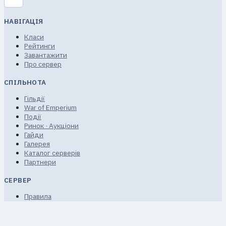
НАВІГАЦІЯ
Класи
Рейтинги
Завантажити
Про сервер
СПІЛЬНОТА
Гільдії
War of Emperium
Події
Ринок · Аукціони
Гайди
Галерея
Каталог серверів
Партнери
СЕРВЕР
Правила
Угода користувача
Конфіденційність
FAQ · Довідка