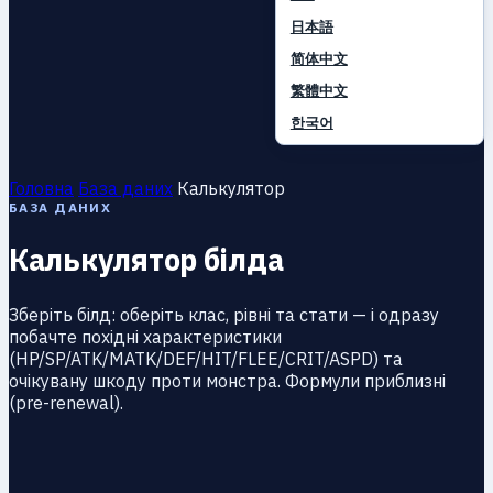
日本語
简体中文
繁體中文
한국어
Головна
База даних
Калькулятор
БАЗА ДАНИХ
Калькулятор білда
Зберіть білд: оберіть клас, рівні та стати — і одразу
побачте похідні характеристики
(HP/SP/ATK/MATK/DEF/HIT/FLEE/CRIT/ASPD) та
очікувану шкоду проти монстра. Формули приблизні
(pre-renewal).