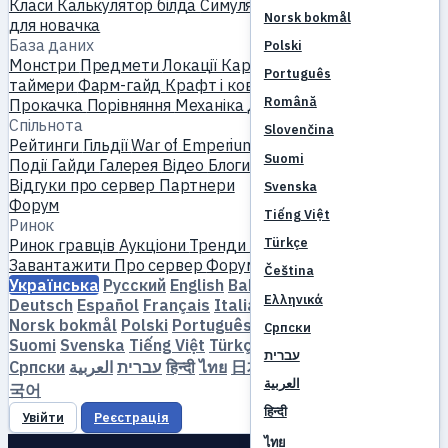
Класи
Калькулятор білда
Симулятор скілів
Квести
Старт
Norsk bokmål
для новачка
База даних
Polski
Монстри
Предмети
Локації
Карта світу
База скілів
MVP-
Português
таймери
Фарм-гайд
Крафт і ковка
Петомці
Хомункули
Română
Прокачка
Порівняння
Механіка
Довідники
Спільнота
Slovenčina
Рейтинги
Гільдії
War of Emperium
Профілі гравців
Весілля
Suomi
Події
Гайди
Галерея
Відео
Блоги
Клуби
Каталог серверів
Відгуки про сервер
Партнери
Svenska
Форум
Tiếng Việt
Ринок
Türkçe
Ринок гравців
Аукціони
Тренди цін
Економіка
Завантажити
Про сервер
Форум
Čeština
Українська
Русский
English
Bahasa Indonesia
Dansk
Ελληνικά
Deutsch
Español
Français
Italiano
Magyar
Nederlands
Norsk bokmål
Polski
Português
Română
Slovenčina
Српски
Suomi
Svenska
Tiếng Việt
Türkçe
Čeština
Ελληνικά
עברית
Српски
العربية
עברית
हिन्दी
ไทย
日本語
简体中文
繁體中文
한
العربية
국어
हिन्दी
Увійти
Реєстрація
ไทย