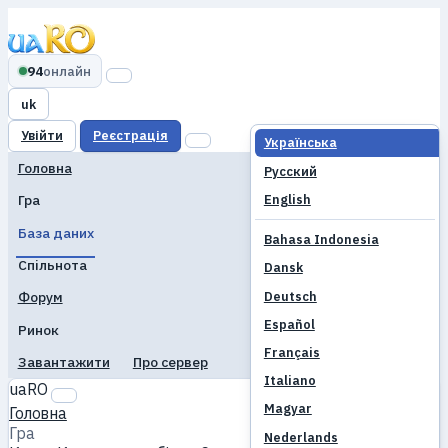
94
онлайн
uk
Увійти
Реєстрація
Українська
Головна
Русский
English
Гра
База даних
Bahasa Indonesia
Спільнота
Dansk
Deutsch
Форум
Español
Ринок
Français
Завантажити
Про сервер
Italiano
uaRO
Magyar
Головна
Гра
Nederlands