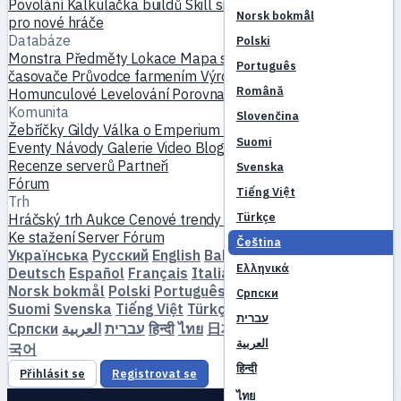
Povolání
Kalkulačka buildů
Skill simulátor
Questy
Začátek
Norsk bokmål
pro nové hráče
Databáze
Polski
Monstra
Předměty
Lokace
Mapa světa
Databáze skillů
MVP
Português
časovače
Průvodce farmením
Výroba a kování
Mazlíčci
Română
Homunculové
Levelování
Porovnat
Mechaniky
Reference
Komunita
Slovenčina
Žebříčky
Gildy
Válka o Emperium
Profily hráčů
Svatby
Suomi
Eventy
Návody
Galerie
Video
Blogy
Kluby
Katalog serverů
Recenze serverů
Partneři
Svenska
Fórum
Tiếng Việt
Trh
Türkçe
Hráčský trh
Aukce
Cenové trendy
Ekonomika
Ke stažení
Server
Fórum
Čeština
Українська
Русский
English
Bahasa Indonesia
Dansk
Ελληνικά
Deutsch
Español
Français
Italiano
Magyar
Nederlands
Norsk bokmål
Polski
Português
Română
Slovenčina
Српски
Suomi
Svenska
Tiếng Việt
Türkçe
Čeština
Ελληνικά
עברית
Српски
العربية
עברית
हिन्दी
ไทย
日本語
简体中文
繁體中文
한
العربية
국어
हिन्दी
Přihlásit se
Registrovat se
ไทย