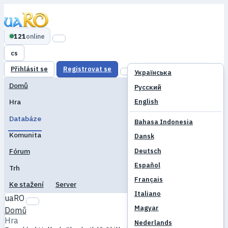
121
online
cs
Přihlásit se
Registrovat se
Українська
Domů
Русский
English
Hra
Databáze
Bahasa Indonesia
Komunita
Dansk
Deutsch
Fórum
Español
Trh
Français
Ke stažení
Server
Italiano
uaRO
Magyar
Domů
Hra
Nederlands