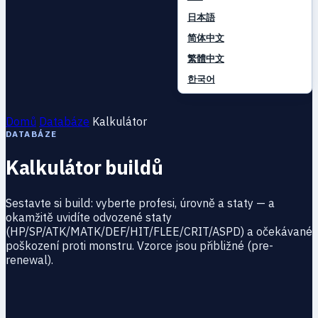
日本語
简体中文
繁體中文
한국어
Domů
Databáze
Kalkulátor
DATABÁZE
Kalkulátor buildů
Sestavte si build: vyberte profesi, úrovně a staty — a
okamžitě uvidíte odvozené staty
(HP/SP/ATK/MATK/DEF/HIT/FLEE/CRIT/ASPD) a očekávané
poškození proti monstru. Vzorce jsou přibližné (pre-
renewal).