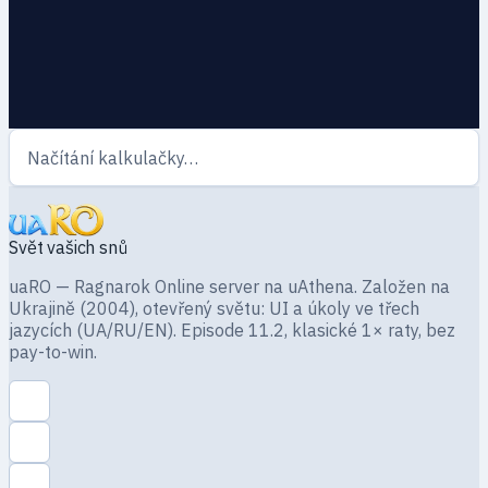
Načítání kalkulačky…
Svět vašich snů
uaRO — Ragnarok Online server na uAthena. Založen na
Ukrajině (2004), otevřený světu: UI a úkoly ve třech
jazycích (UA/RU/EN). Episode 11.2, klasické 1× raty, bez
pay-to-win.