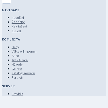
NAVIGACE
Povolání
Žebříčky
Ke stažení
Server
KOMUNITA
Gildy
Válka o Emperium
Akce
Trh · Aukce
Návody
Galerie
Katalog serverů
Partneři
SERVER
Pravidla
Podmínky služby
Soukromí
FAQ · Nápověda