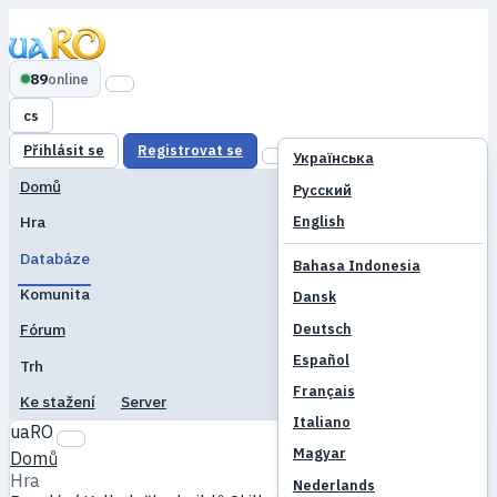
89
online
cs
Přihlásit se
Registrovat se
Українська
Domů
Русский
English
Hra
Databáze
Bahasa Indonesia
Komunita
Dansk
Deutsch
Fórum
Español
Trh
Français
Ke stažení
Server
Italiano
uaRO
Magyar
Domů
Hra
Nederlands