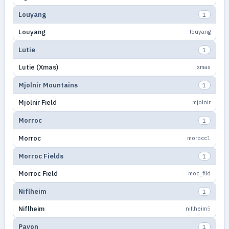
Louyang
1
Louyang
louyang
Lutie
1
Lutie (Xmas)
xmas
Mjolnir Mountains
1
Mjolnir Field
mjolnir
Morroc
1
Morroc
morocc
1
Morroc Fields
1
Morroc Field
moc_fild
Niflheim
1
Niflheim
niflheim
5
Payon
1