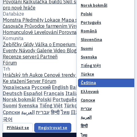
Povolání
Kalkulačka buildů
Skill simulátor
Questy
Začátek
Norsk bokmål
pro nové hráče
Databáze
Polski
Monstra
Předměty
Lokace
Mapa světa
Databáze skillů
MVP
Português
časovače
Průvodce farmením
Výroba a kování
Mazlíčci
Română
Homunculové
Levelování
Porovnat
Mechaniky
Reference
Komunita
Slovenčina
Žebříčky
Gildy
Válka o Emperium
Profily hráčů
Svatby
Suomi
Eventy
Návody
Galerie
Video
Blogy
Kluby
Katalog serverů
Recenze serverů
Partneři
Svenska
Fórum
Tiếng Việt
Trh
Türkçe
Hráčský trh
Aukce
Cenové trendy
Ekonomika
Ke stažení
Server
Fórum
Čeština
Українська
Русский
English
Bahasa Indonesia
Dansk
Ελληνικά
Deutsch
Español
Français
Italiano
Magyar
Nederlands
Norsk bokmål
Polski
Português
Română
Slovenčina
Српски
Suomi
Svenska
Tiếng Việt
Türkçe
Čeština
Ελληνικά
עברית
Српски
العربية
עברית
हिन्दी
ไทย
日本語
简体中文
繁體中文
한
العربية
국어
हिन्दी
Přihlásit se
Registrovat se
ไทย