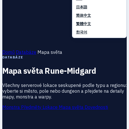
日本語
简体中文
繁體中文
한국어
Domů
Databáze
Mapa světa
DATABÁZE
Mapa světa Rune-Midgard
Všechny serverové lokace seskupené podle typu a regionu:
vyberte si město, pole nebo dungeon a přejdete na detaily
mapy, monstra a warpy.
Monstra
Předměty
Lokace
Mapa světa
Dovednosti