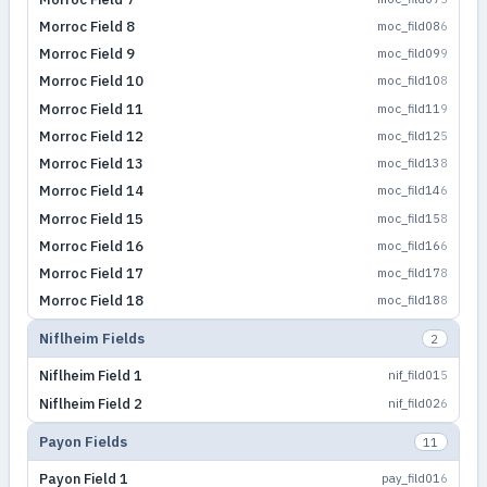
Morroc Field 8
moc_fild08
6
Morroc Field 9
moc_fild09
9
Morroc Field 10
moc_fild10
8
Morroc Field 11
moc_fild11
9
Morroc Field 12
moc_fild12
5
Morroc Field 13
moc_fild13
8
Morroc Field 14
moc_fild14
6
Morroc Field 15
moc_fild15
8
Morroc Field 16
moc_fild16
6
Morroc Field 17
moc_fild17
8
Morroc Field 18
moc_fild18
8
Niflheim Fields
2
Niflheim Field 1
nif_fild01
5
Niflheim Field 2
nif_fild02
6
Payon Fields
11
Payon Field 1
pay_fild01
6