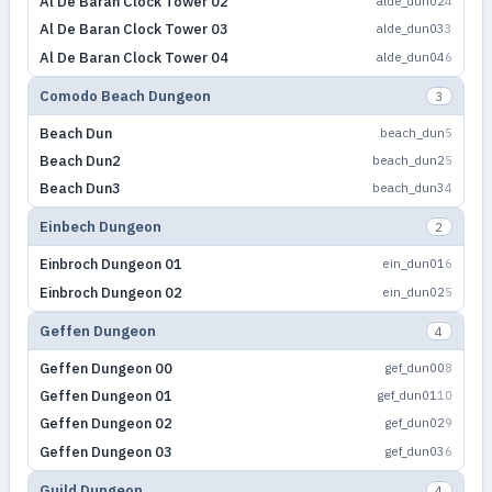
Al De Baran Clock Tower 02
alde_dun02
4
Al De Baran Clock Tower 03
alde_dun03
3
Al De Baran Clock Tower 04
alde_dun04
6
Comodo Beach Dungeon
3
Beach Dun
beach_dun
5
Beach Dun2
beach_dun2
5
Beach Dun3
beach_dun3
4
Einbech Dungeon
2
Einbroch Dungeon 01
ein_dun01
6
Einbroch Dungeon 02
ein_dun02
5
Geffen Dungeon
4
Geffen Dungeon 00
gef_dun00
8
Geffen Dungeon 01
gef_dun01
10
Geffen Dungeon 02
gef_dun02
9
Geffen Dungeon 03
gef_dun03
6
Guild Dungeon
4