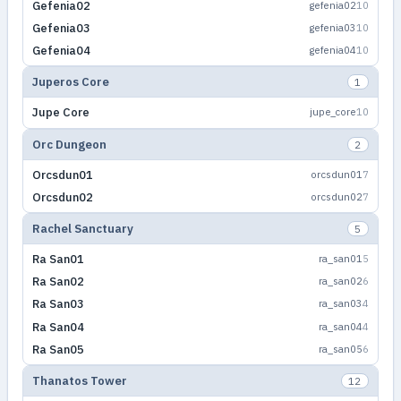
Gefenia02
gefenia02
10
Gefenia03
gefenia03
10
Gefenia04
gefenia04
10
Juperos Core
1
Jupe Core
jupe_core
10
Orc Dungeon
2
Orcsdun01
orcsdun01
7
Orcsdun02
orcsdun02
7
Rachel Sanctuary
5
Ra San01
ra_san01
5
Ra San02
ra_san02
6
Ra San03
ra_san03
4
Ra San04
ra_san04
4
Ra San05
ra_san05
6
Thanatos Tower
12