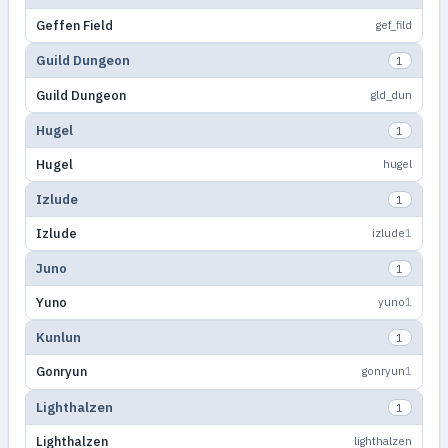
Geffen Field
gef_fild
Guild Dungeon
1
Guild Dungeon
gld_dun
Hugel
1
Hugel
hugel
Izlude
1
Izlude
izlude
1
Juno
1
Yuno
yuno
1
Kunlun
1
Gonryun
gonryun
1
Lighthalzen
1
Lighthalzen
lighthalzen