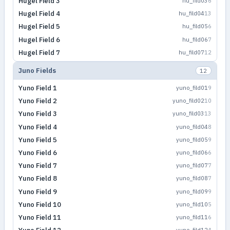
Hugel Field 3
hu_fild03
6
Hugel Field 4
hu_fild04
13
Hugel Field 5
hu_fild05
6
Hugel Field 6
hu_fild06
7
Hugel Field 7
hu_fild07
12
Juno Fields
12
Yuno Field 1
yuno_fild01
9
Yuno Field 2
yuno_fild02
10
Yuno Field 3
yuno_fild03
13
Yuno Field 4
yuno_fild04
8
Yuno Field 5
yuno_fild05
9
Yuno Field 6
yuno_fild06
6
Yuno Field 7
yuno_fild07
7
Yuno Field 8
yuno_fild08
7
Yuno Field 9
yuno_fild09
9
Yuno Field 10
yuno_fild10
5
Yuno Field 11
yuno_fild11
6