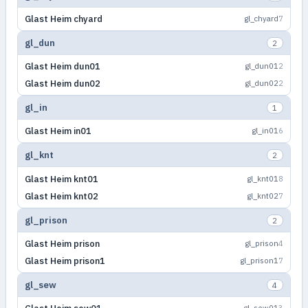
Glast Heim chyard
gl_chyard
7
gl_dun
2
Glast Heim dun01
gl_dun01
2
Glast Heim dun02
gl_dun02
2
gl_in
1
Glast Heim in01
gl_in01
6
gl_knt
2
Glast Heim knt01
gl_knt01
8
Glast Heim knt02
gl_knt02
7
gl_prison
2
Glast Heim prison
gl_prison
4
Glast Heim prison1
gl_prison1
7
gl_sew
4