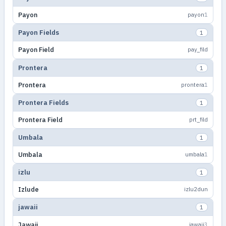
Payon
payon
1
Payon Fields
1
Payon Field
pay_fild
Prontera
1
Prontera
prontera
1
Prontera Fields
1
Prontera Field
prt_fild
Umbala
1
Umbala
umbala
1
izlu
1
Izlude
izlu2dun
jawaii
1
Jawaii
jawaii
3