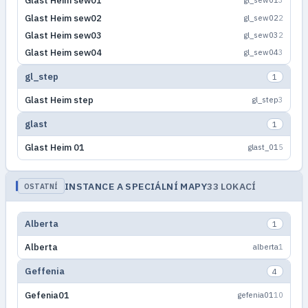
Glast Heim sew01
gl_sew01
3
Glast Heim sew02
gl_sew02
2
Glast Heim sew03
gl_sew03
2
Glast Heim sew04
gl_sew04
3
gl_step
1
Glast Heim step
gl_step
3
glast
1
Glast Heim 01
glast_01
5
INSTANCE A SPECIÁLNÍ MAPY
33 LOKACÍ
OSTATNÍ
Alberta
1
Alberta
alberta
1
Geffenia
4
Gefenia01
gefenia01
10