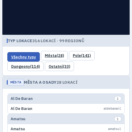
TYP LOKACE
316 LOKACÍ · 99 REGIONŮ
Města
(28)
Pole
(141)
Všechny typy
Dungeony
(114)
Ostatní
(33)
MĚSTA A OSADY
28 LOKACÍ
MĚSTA
Al De Baran
1
Al De Baran
aldebaran
1
Amatsu
1
Amatsu
amatsu
1