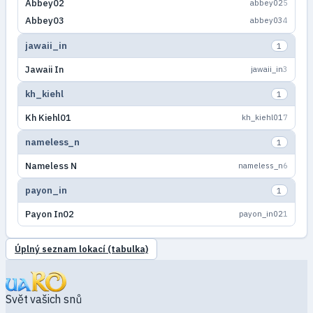
Abbey02
abbey02
5
Abbey03
abbey03
4
jawaii_in
1
Jawaii In
jawaii_in
3
kh_kiehl
1
Kh Kiehl01
kh_kiehl01
7
nameless_n
1
Nameless N
nameless_n
6
payon_in
1
Payon In02
payon_in02
1
Úplný seznam lokací (tabulka)
Svět vašich snů