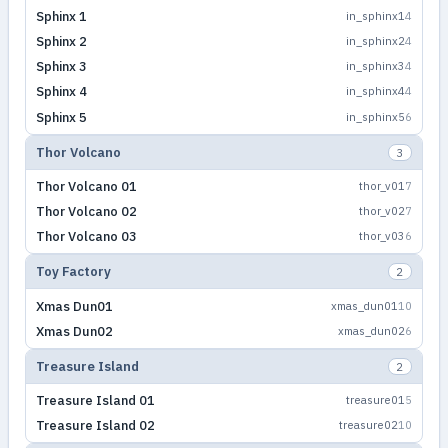
Sphinx 1
in_sphinx1
4
Sphinx 2
in_sphinx2
4
Sphinx 3
in_sphinx3
4
Sphinx 4
in_sphinx4
4
Sphinx 5
in_sphinx5
6
Thor Volcano
3
Thor Volcano 01
thor_v01
7
Thor Volcano 02
thor_v02
7
Thor Volcano 03
thor_v03
6
Toy Factory
2
Xmas Dun01
xmas_dun01
10
Xmas Dun02
xmas_dun02
6
Treasure Island
2
Treasure Island 01
treasure01
5
Treasure Island 02
treasure02
10