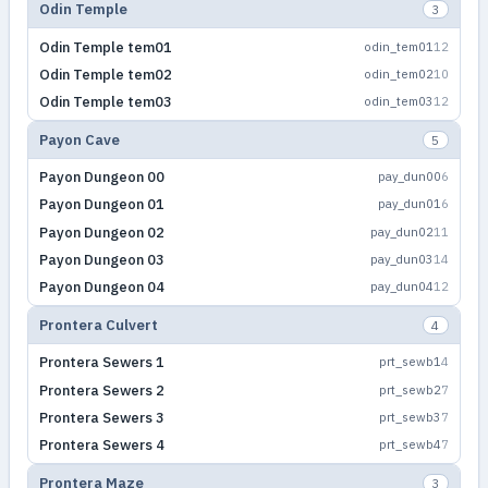
Odin Temple
3
Odin Temple tem01
odin_tem01
12
Odin Temple tem02
odin_tem02
10
Odin Temple tem03
odin_tem03
12
Payon Cave
5
Payon Dungeon 00
pay_dun00
6
Payon Dungeon 01
pay_dun01
6
Payon Dungeon 02
pay_dun02
11
Payon Dungeon 03
pay_dun03
14
Payon Dungeon 04
pay_dun04
12
Prontera Culvert
4
Prontera Sewers 1
prt_sewb1
4
Prontera Sewers 2
prt_sewb2
7
Prontera Sewers 3
prt_sewb3
7
Prontera Sewers 4
prt_sewb4
7
Prontera Maze
3