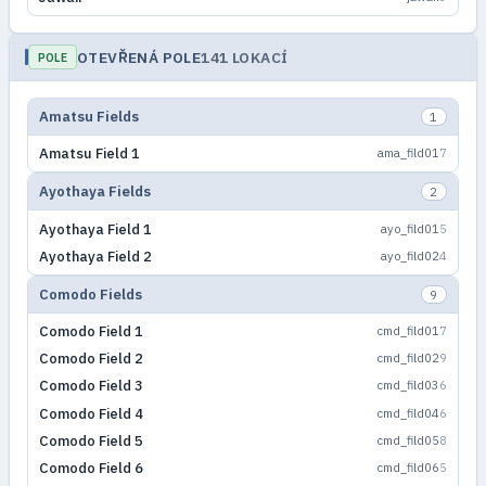
OTEVŘENÁ POLE
141 LOKACÍ
POLE
Amatsu Fields
1
Amatsu Field 1
ama_fild01
7
Ayothaya Fields
2
Ayothaya Field 1
ayo_fild01
5
Ayothaya Field 2
ayo_fild02
4
Comodo Fields
9
Comodo Field 1
cmd_fild01
7
Comodo Field 2
cmd_fild02
9
Comodo Field 3
cmd_fild03
6
Comodo Field 4
cmd_fild04
6
Comodo Field 5
cmd_fild05
8
Comodo Field 6
cmd_fild06
5