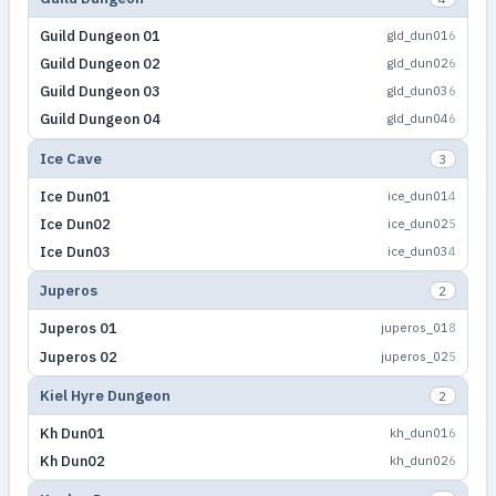
Guild Dungeon 01
gld_dun01
6
Guild Dungeon 02
gld_dun02
6
Guild Dungeon 03
gld_dun03
6
Guild Dungeon 04
gld_dun04
6
Ice Cave
3
Ice Dun01
ice_dun01
4
Ice Dun02
ice_dun02
5
Ice Dun03
ice_dun03
4
Juperos
2
Juperos 01
juperos_01
8
Juperos 02
juperos_02
5
Kiel Hyre Dungeon
2
Kh Dun01
kh_dun01
6
Kh Dun02
kh_dun02
6