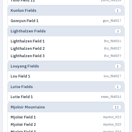
Yuno Field 12
yuno_fild12
4
Kunlun Fields
1
Gonryun Field 1
gon_fild01
7
Lighthalzen Fields
3
Lighthalzen Field 1
lhz_fild01
6
Lighthalzen Field 2
lhz_fild02
7
Lighthalzen Field 3
lhz_fild03
9
Louyang Fields
1
Lou Field 1
lou_fild01
7
Lutie Fields
1
Lutie Field 1
xmas_fild01
4
Mjolnir Mountains
12
Mjolnir Field 1
mjolnir_01
8
Mjolnir Field 2
mjolnir_02
8
Mjolnir Field 3
mjolnir_03
8