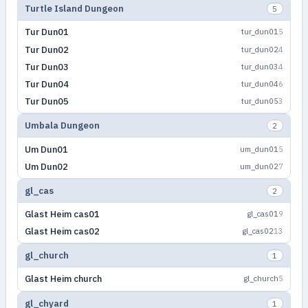
Turtle Island Dungeon
5
Tur Dun01
tur_dun01
5
Tur Dun02
tur_dun02
4
Tur Dun03
tur_dun03
4
Tur Dun04
tur_dun04
6
Tur Dun05
tur_dun05
3
Umbala Dungeon
2
Um Dun01
um_dun01
5
Um Dun02
um_dun02
7
gl_cas
2
Glast Heim cas01
gl_cas01
9
Glast Heim cas02
gl_cas02
13
gl_church
1
Glast Heim church
gl_church
5
gl_chyard
1