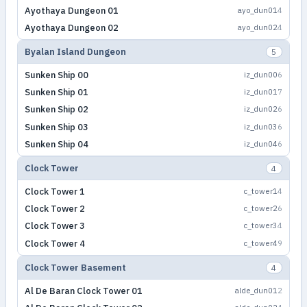
Ayothaya Dungeon 01
ayo_dun01
4
Ayothaya Dungeon 02
ayo_dun02
4
Byalan Island Dungeon
5
Sunken Ship 00
iz_dun00
6
Sunken Ship 01
iz_dun01
7
Sunken Ship 02
iz_dun02
6
Sunken Ship 03
iz_dun03
6
Sunken Ship 04
iz_dun04
6
Clock Tower
4
Clock Tower 1
c_tower1
4
Clock Tower 2
c_tower2
6
Clock Tower 3
c_tower3
4
Clock Tower 4
c_tower4
9
Clock Tower Basement
4
Al De Baran Clock Tower 01
alde_dun01
2