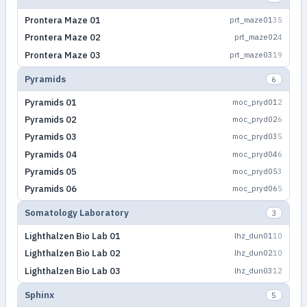
Prontera Maze 01
prt_maze01
35
Prontera Maze 02
prt_maze02
4
Prontera Maze 03
prt_maze03
19
Pyramids
6
Pyramids 01
moc_pryd01
2
Pyramids 02
moc_pryd02
6
Pyramids 03
moc_pryd03
5
Pyramids 04
moc_pryd04
6
Pyramids 05
moc_pryd05
3
Pyramids 06
moc_pryd06
5
Somatology Laboratory
3
Lighthalzen Bio Lab 01
lhz_dun01
10
Lighthalzen Bio Lab 02
lhz_dun02
10
Lighthalzen Bio Lab 03
lhz_dun03
12
Sphinx
5