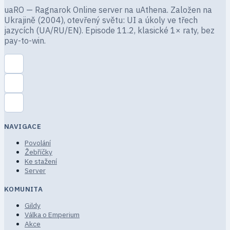
uaRO — Ragnarok Online server na uAthena. Založen na
Ukrajině (2004), otevřený světu: UI a úkoly ve třech
jazycích (UA/RU/EN). Episode 11.2, klasické 1× raty, bez
pay-to-win.
NAVIGACE
Povolání
Žebříčky
Ke stažení
Server
KOMUNITA
Gildy
Válka o Emperium
Akce