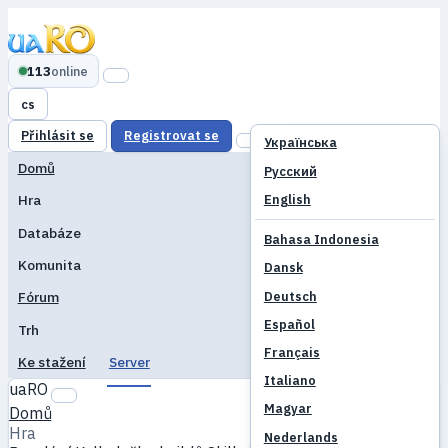
113
online
cs
Přihlásit se
Registrovat se
Українська
Domů
Русский
English
Hra
Databáze
Bahasa Indonesia
Komunita
Dansk
Deutsch
Fórum
Español
Trh
Français
Ke stažení
Server
Italiano
uaRO
Magyar
Domů
Hra
Nederlands