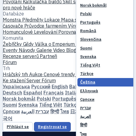
Povolání
Kalkulačka buildů
Skill simulátor
Questy
Začátek
Norsk bokmål
pro nové hráče
Databáze
Polski
Monstra
Předměty
Lokace
Mapa světa
Databáze skillů
MVP
Português
časovače
Průvodce farmením
Výroba a kování
Mazlíčci
Română
Homunculové
Levelování
Porovnat
Mechaniky
Reference
Komunita
Slovenčina
Žebříčky
Gildy
Válka o Emperium
Profily hráčů
Svatby
Suomi
Eventy
Návody
Galerie
Video
Blogy
Kluby
Katalog serverů
Recenze serverů
Partneři
Svenska
Fórum
Tiếng Việt
Trh
Türkçe
Hráčský trh
Aukce
Cenové trendy
Ekonomika
Ke stažení
Server
Fórum
Čeština
Українська
Русский
English
Bahasa Indonesia
Dansk
Ελληνικά
Deutsch
Español
Français
Italiano
Magyar
Nederlands
Norsk bokmål
Polski
Português
Română
Slovenčina
Српски
Suomi
Svenska
Tiếng Việt
Türkçe
Čeština
Ελληνικά
עברית
Српски
العربية
עברית
हिन्दी
ไทย
日本語
简体中文
繁體中文
한
العربية
국어
हिन्दी
Přihlásit se
Registrovat se
ไทย