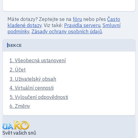
Máte dotazy? Zeptejte se na
fóru
nebo přes
Často
kladené dotazy
. Viz také:
Pravidla serveru
,
Smluvní
podmínky
,
Zásady ochrany osobních údajů
.
SEKCE
1. Všeobecná ustanovení
2. Účet
3. Uživatelský obsah
4. Virtuální cennosti
5. Vyloučení odpovědnosti
6. Změny
Svět vašich snů