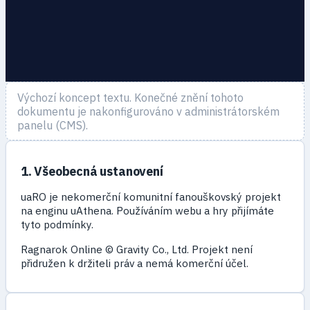
Výchozí koncept textu. Konečné znění tohoto
dokumentu je nakonfigurováno v administrátorském
panelu (CMS).
1. Všeobecná ustanovení
uaRO je nekomerční komunitní fanouškovský projekt
na enginu uAthena. Používáním webu a hry přijímáte
tyto podmínky.
Ragnarok Online © Gravity Co., Ltd. Projekt není
přidružen k držiteli práv a nemá komerční účel.