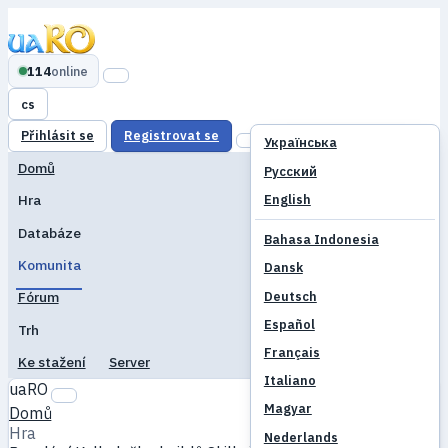
114
online
cs
Přihlásit se
Registrovat se
Українська
Domů
Русский
English
Hra
Databáze
Bahasa Indonesia
Komunita
Dansk
Deutsch
Fórum
Español
Trh
Français
Ke stažení
Server
Italiano
uaRO
Magyar
Domů
Hra
Nederlands