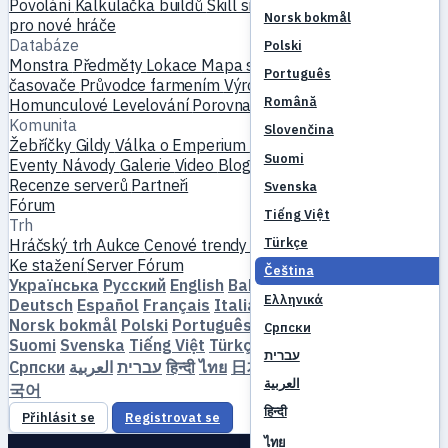
Povolání
Kalkulačka buildů
Skill simulátor
Questy
Začátek
Norsk bokmål
pro nové hráče
Databáze
Polski
Monstra
Předměty
Lokace
Mapa světa
Databáze skillů
MVP
Português
časovače
Průvodce farmením
Výroba a kování
Mazlíčci
Română
Homunculové
Levelování
Porovnat
Mechaniky
Reference
Komunita
Slovenčina
Žebříčky
Gildy
Válka o Emperium
Profily hráčů
Svatby
Suomi
Eventy
Návody
Galerie
Video
Blogy
Kluby
Katalog serverů
Recenze serverů
Partneři
Svenska
Fórum
Tiếng Việt
Trh
Türkçe
Hráčský trh
Aukce
Cenové trendy
Ekonomika
Ke stažení
Server
Fórum
Čeština
Українська
Русский
English
Bahasa Indonesia
Dansk
Ελληνικά
Deutsch
Español
Français
Italiano
Magyar
Nederlands
Norsk bokmål
Polski
Português
Română
Slovenčina
Српски
Suomi
Svenska
Tiếng Việt
Türkçe
Čeština
Ελληνικά
עברית
Српски
العربية
עברית
हिन्दी
ไทย
日本語
简体中文
繁體中文
한
العربية
국어
हिन्दी
Přihlásit se
Registrovat se
ไทย