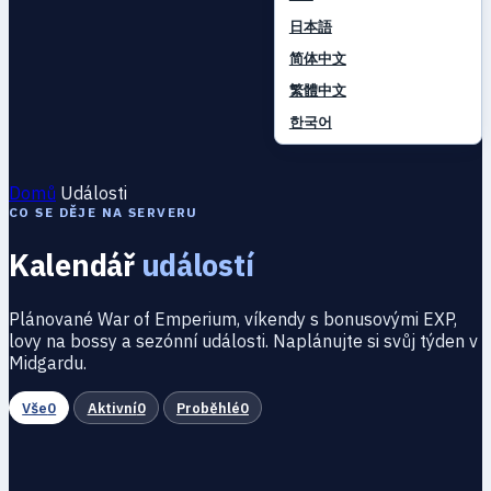
日本語
简体中文
繁體中文
한국어
Domů
Události
CO SE DĚJE NA SERVERU
Kalendář
událostí
Plánované War of Emperium, víkendy s bonusovými EXP,
lovy na bossy a sezónní události. Naplánujte si svůj týden v
Midgardu.
Vše
0
Aktivní
0
Proběhlé
0