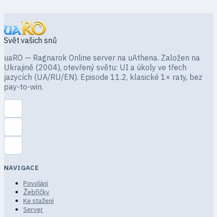
Svět vašich snů
uaRO — Ragnarok Online server na uAthena. Založen na
Ukrajině (2004), otevřený světu: UI a úkoly ve třech
jazycích (UA/RU/EN). Episode 11.2, klasické 1× raty, bez
pay-to-win.
NAVIGACE
Povolání
Žebříčky
Ke stažení
Server