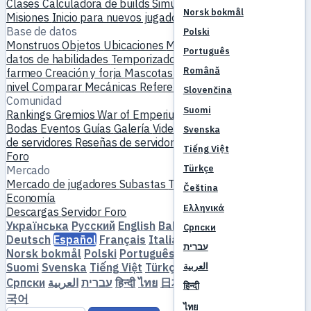
Clases
Calculadora de builds
Simulador de habilidades
Norsk bokmål
Misiones
Inicio para nuevos jugadores
Base de datos
Polski
Monstruos
Objetos
Ubicaciones
Mapa mundial
Base de
Português
datos de habilidades
Temporizadores de MVP
Guía de
Română
farmeo
Creación y forja
Mascotas
Homúnculos
Subir de
nivel
Comparar
Mecánicas
Referencias
Slovenčina
Comunidad
Suomi
Rankings
Gremios
War of Emperium
Perfiles de jugadores
Bodas
Eventos
Guías
Galería
Videos
Blogs
Clubes
Catálogo
Svenska
de servidores
Reseñas de servidores
Socios
Tiếng Việt
Foro
Türkçe
Mercado
Mercado de jugadores
Subastas
Tendencias de precios
Čeština
Economía
Ελληνικά
Descargas
Servidor
Foro
Українська
Русский
English
Bahasa Indonesia
Dansk
Српски
Deutsch
Español
Français
Italiano
Magyar
Nederlands
עברית
Norsk bokmål
Polski
Português
Română
Slovenčina
Suomi
Svenska
Tiếng Việt
Türkçe
Čeština
Ελληνικά
العربية
Српски
العربية
עברית
हिन्दी
ไทย
日本語
简体中文
繁體中文
한
हिन्दी
국어
ไทย