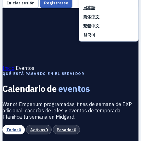
Iniciar sesión
Registrarse
日本語
简体中文
繁體中文
한국어
Inicio
Eventos
QUÉ ESTÁ PASANDO EN EL SERVIDOR
Calendario de
eventos
War of Emperium programadas, fines de semana de EXP
adicional, cacerías de jefes y eventos de temporada.
Planifica tu semana en Midgard.
Todos
0
Activos
0
Pasados
0