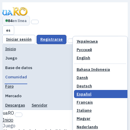
84
en línea
es
Iniciar sesión
Registrarse
Українська
Inicio
Русский
English
Juego
Base de datos
Bahasa Indonesia
Comunidad
Dansk
Deutsch
Foro
Español
Mercado
Français
Descargas
Servidor
Italiano
uaRO
Magyar
Inicio
Juego
Nederlands