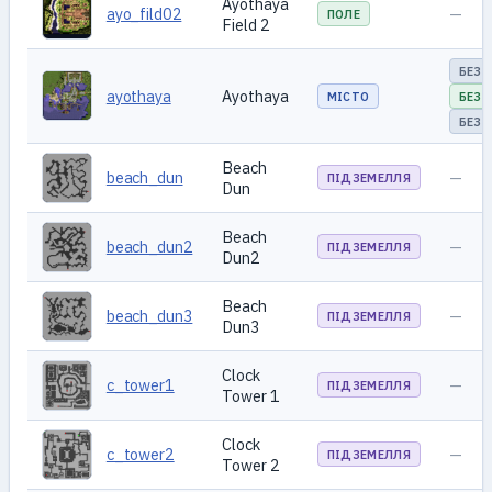
Ayothaya
ayo_fild02
—
ПОЛЕ
Field 2
БЕЗ 
ayothaya
Ayothaya
МІСТО
БЕЗ 
БЕЗ 
Beach
beach_dun
—
ПІДЗЕМЕЛЛЯ
Dun
Beach
beach_dun2
—
ПІДЗЕМЕЛЛЯ
Dun2
Beach
beach_dun3
—
ПІДЗЕМЕЛЛЯ
Dun3
Clock
c_tower1
—
ПІДЗЕМЕЛЛЯ
Tower 1
Clock
c_tower2
—
ПІДЗЕМЕЛЛЯ
Tower 2