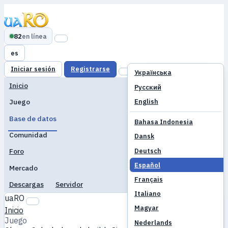
82
en línea
es
Iniciar sesión
Registrarse
Українська
Inicio
Русский
English
Juego
Base de datos
Bahasa Indonesia
Comunidad
Dansk
Deutsch
Foro
Español
Mercado
Français
Descargas
Servidor
Italiano
uaRO
Magyar
Inicio
Juego
Nederlands