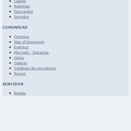
Clases
Rankings
Descargas
Servidor
COMUNIDAD
Gremios
War of Emperium
Eventos
Mercado · Subastas
Guías
Galería
Catálogo de servidores
Socios
SERVIDOR
Reglas
Términos de servicio
Privacidad
FAQ · Ayuda
Mapa del sitio
Proyecto comunitario de fans no comercial.
© 2026 uaRO ·
uaro.kiev.ua · uAthena