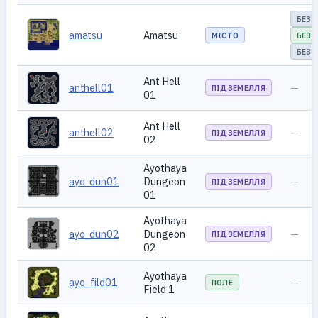
БЕЗ 
amatsu
Amatsu
МІСТО
БЕЗ 
БЕЗ 
Ant Hell
anthell01
—
ПІДЗЕМЕЛЛЯ
01
Ant Hell
anthell02
—
ПІДЗЕМЕЛЛЯ
02
Ayothaya
ayo_dun01
Dungeon
—
ПІДЗЕМЕЛЛЯ
01
Ayothaya
ayo_dun02
Dungeon
—
ПІДЗЕМЕЛЛЯ
02
Ayothaya
ayo_fild01
—
ПОЛЕ
Field 1