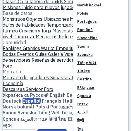
Clases
Calculadora de builds
Simulador de habilidades
Norsk bokmål
Misiones
Inicio para nuevos jugadores
Base de datos
Polski
Monstruos
Objetos
Ubicaciones
Mapa mundial
Base de
Português
datos de habilidades
Temporizadores de MVP
Guía de
Română
farmeo
Creación y forja
Mascotas
Homúnculos
Subir de
nivel
Comparar
Mecánicas
Referencias
Slovenčina
Comunidad
Suomi
Rankings
Gremios
War of Emperium
Perfiles de jugadores
Bodas
Eventos
Guías
Galería
Videos
Blogs
Clubes
Catálogo
Svenska
de servidores
Reseñas de servidores
Socios
Tiếng Việt
Foro
Türkçe
Mercado
Mercado de jugadores
Subastas
Tendencias de precios
Čeština
Economía
Ελληνικά
Descargas
Servidor
Foro
Українська
Русский
English
Bahasa Indonesia
Dansk
Српски
Deutsch
Español
Français
Italiano
Magyar
Nederlands
עברית
Norsk bokmål
Polski
Português
Română
Slovenčina
Suomi
Svenska
Tiếng Việt
Türkçe
Čeština
Ελληνικά
العربية
Српски
العربية
עברית
हिन्दी
ไทย
日本語
简体中文
繁體中文
한
हिन्दी
국어
ไทย