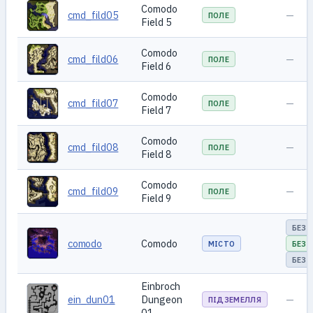
Comodo
cmd_fild05
—
ПОЛЕ
Field 5
Comodo
cmd_fild06
—
ПОЛЕ
Field 6
Comodo
cmd_fild07
—
ПОЛЕ
Field 7
Comodo
cmd_fild08
—
ПОЛЕ
Field 8
Comodo
cmd_fild09
—
ПОЛЕ
Field 9
БЕЗ 
comodo
Comodo
МІСТО
БЕЗ 
БЕЗ 
Einbroch
ein_dun01
Dungeon
—
ПІДЗЕМЕЛЛЯ
01