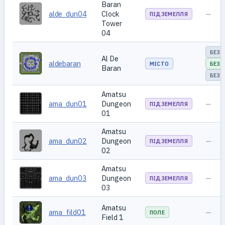
Baran
alde_dun04
Clock
—
ПІДЗЕМЕЛЛЯ
Tower
04
БЕЗ 
Al De
aldebaran
МІСТО
БЕЗ 
Baran
БЕЗ 
Amatsu
ama_dun01
Dungeon
—
ПІДЗЕМЕЛЛЯ
01
Amatsu
ama_dun02
Dungeon
—
ПІДЗЕМЕЛЛЯ
02
Amatsu
ama_dun03
Dungeon
—
ПІДЗЕМЕЛЛЯ
03
Amatsu
ama_fild01
—
ПОЛЕ
Field 1