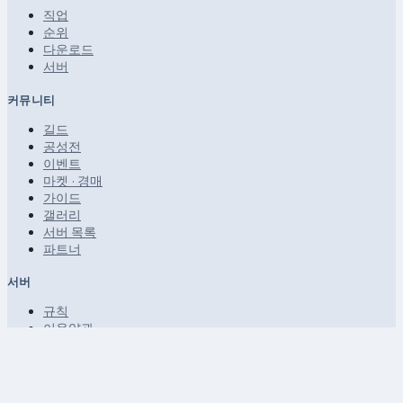
직업
순위
다운로드
서버
커뮤니티
길드
공성전
이벤트
마켓 · 경매
가이드
갤러리
서버 목록
파트너
서버
규칙
이용약관
개인정보 보호정책
FAQ · 도움말
사이트맵