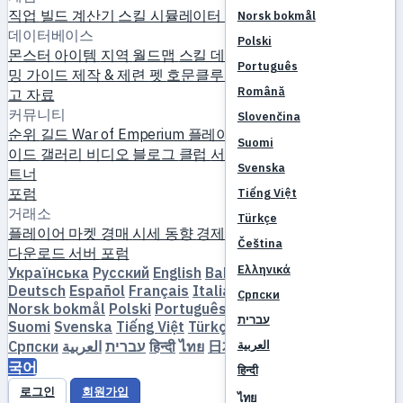
직업
빌드 계산기
스킬 시뮬레이터
퀘스트
신규 플레이어 시작
Norsk bokmål
데이터베이스
Polski
몬스터
아이템
지역
월드맵
스킬 데이터베이스
MVP 타이머
파
Português
밍 가이드
제작 & 제련
펫
호문클루스
레벨링
비교
메커니즘
참
Română
고 자료
커뮤니티
Slovenčina
순위
길드
War of Emperium
플레이어 프로필
결혼
이벤트
가
Suomi
이드
갤러리
비디오
블로그
클럽
서버 카탈로그
서버 리뷰
파
Svenska
트너
포럼
Tiếng Việt
거래소
Türkçe
플레이어 마켓
경매
시세 동향
경제
Čeština
다운로드
서버
포럼
Ελληνικά
Українська
Русский
English
Bahasa Indonesia
Dansk
Deutsch
Español
Français
Italiano
Magyar
Nederlands
Српски
Norsk bokmål
Polski
Português
Română
Slovenčina
עברית
Suomi
Svenska
Tiếng Việt
Türkçe
Čeština
Ελληνικά
Српски
العربية
עברית
हिन्दी
ไทย
日本語
简体中文
繁體中文
한
العربية
국어
हिन्दी
로그인
회원가입
ไทย