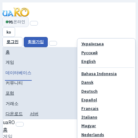
온라인
91
ko
로그인
회원가입
Українська
홈
Русский
English
게임
데이터베이스
Bahasa Indonesia
Dansk
커뮤니티
Deutsch
포럼
Español
거래소
Français
다운로드
서버
Italiano
uaRO
Magyar
홈
Nederlands
게임