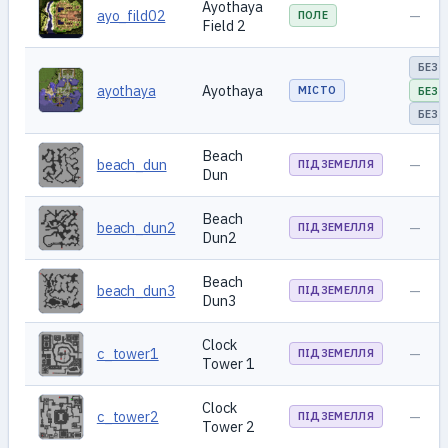
Ayothaya
ayo_fild02
—
ПОЛЕ
Field 2
БЕЗ 
ayothaya
Ayothaya
МІСТО
БЕЗ 
БЕЗ 
Beach
beach_dun
—
ПІДЗЕМЕЛЛЯ
Dun
Beach
beach_dun2
—
ПІДЗЕМЕЛЛЯ
Dun2
Beach
beach_dun3
—
ПІДЗЕМЕЛЛЯ
Dun3
Clock
c_tower1
—
ПІДЗЕМЕЛЛЯ
Tower 1
Clock
c_tower2
—
ПІДЗЕМЕЛЛЯ
Tower 2