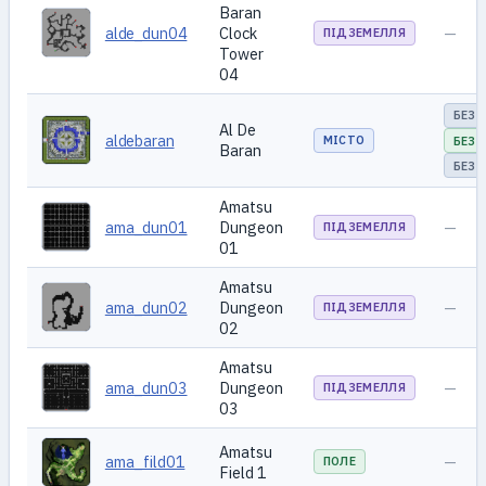
Baran
alde_dun04
Clock
—
ПІДЗЕМЕЛЛЯ
Tower
04
БЕЗ 
Al De
aldebaran
МІСТО
БЕЗ 
Baran
БЕЗ 
Amatsu
ama_dun01
Dungeon
—
ПІДЗЕМЕЛЛЯ
01
Amatsu
ama_dun02
Dungeon
—
ПІДЗЕМЕЛЛЯ
02
Amatsu
ama_dun03
Dungeon
—
ПІДЗЕМЕЛЛЯ
03
Amatsu
ama_fild01
—
ПОЛЕ
Field 1