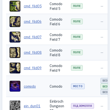
Comodo
cmd_fild05
—
ПОЛЕ
Field 5
Comodo
cmd_fild06
—
ПОЛЕ
Field 6
Comodo
cmd_fild07
—
ПОЛЕ
Field 7
Comodo
cmd_fild08
—
ПОЛЕ
Field 8
Comodo
cmd_fild09
—
ПОЛЕ
Field 9
БЕЗ 
comodo
Comodo
МІСТО
БЕЗ 
БЕЗ 
Einbroch
ein_dun01
Dungeon
—
ПІДЗЕМЕЛЛЯ