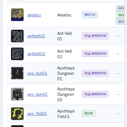
БЕЗ 
amatsu
Amatsu
МІСТО
БЕЗ 
БЕЗ 
Ant Hell
anthell01
—
ПІДЗЕМЕЛЛЯ
01
Ant Hell
anthell02
—
ПІДЗЕМЕЛЛЯ
02
Ayothaya
ayo_dun01
Dungeon
—
ПІДЗЕМЕЛЛЯ
01
Ayothaya
ayo_dun02
Dungeon
—
ПІДЗЕМЕЛЛЯ
02
Ayothaya
ayo_fild01
—
ПОЛЕ
Field 1