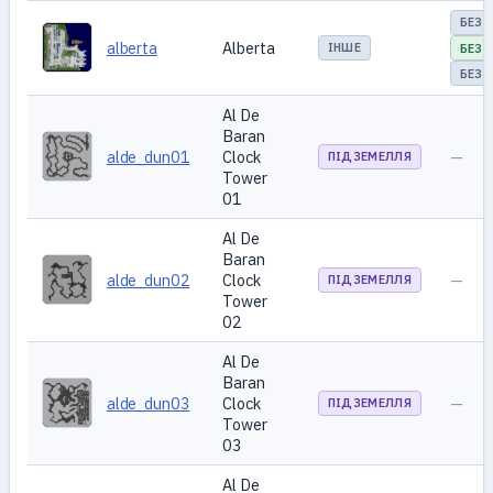
БЕЗ 
alberta
Alberta
ІНШЕ
БЕЗ 
БЕЗ 
Al De
Baran
alde_dun01
Clock
—
ПІДЗЕМЕЛЛЯ
Tower
01
Al De
Baran
alde_dun02
Clock
—
ПІДЗЕМЕЛЛЯ
Tower
02
Al De
Baran
alde_dun03
Clock
—
ПІДЗЕМЕЛЛЯ
Tower
03
Al De