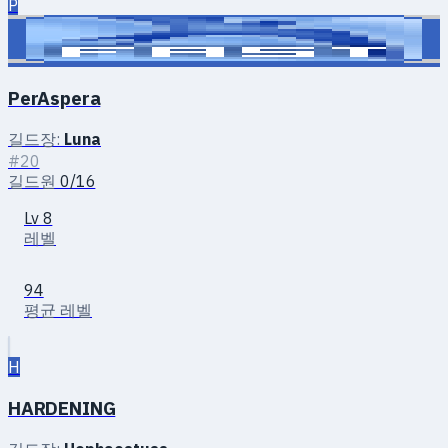
P
PerAspera
길드장:
Luna
#20
길드원
0/16
Lv 8
레벨
94
평균 레벨
H
HARDENING