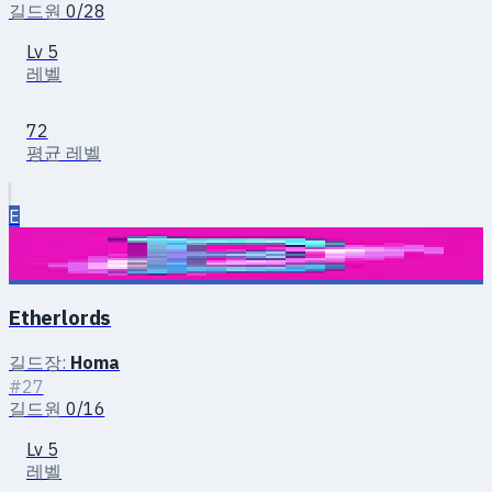
길드원
0/28
Lv 5
레벨
72
평균 레벨
E
Etherlords
길드장:
Homa
#27
길드원
0/16
Lv 5
레벨