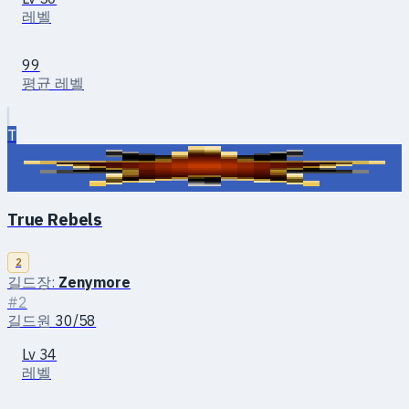
레벨
99
평균 레벨
T
True Rebels
2
길드장:
Zenymоre
#2
길드원
30/58
Lv 34
레벨