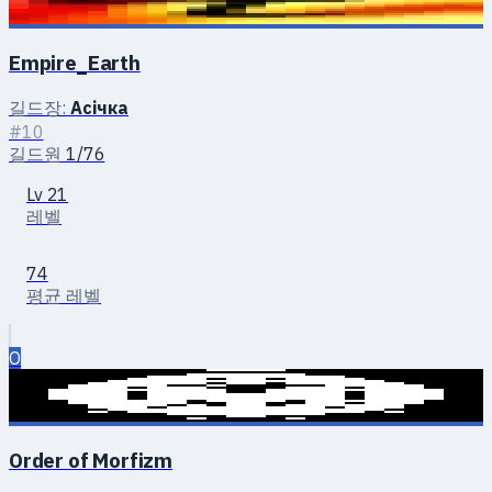
Empire_Earth
길드장:
Асічка
#10
길드원
1/76
Lv 21
레벨
74
평균 레벨
O
Order of Morfizm