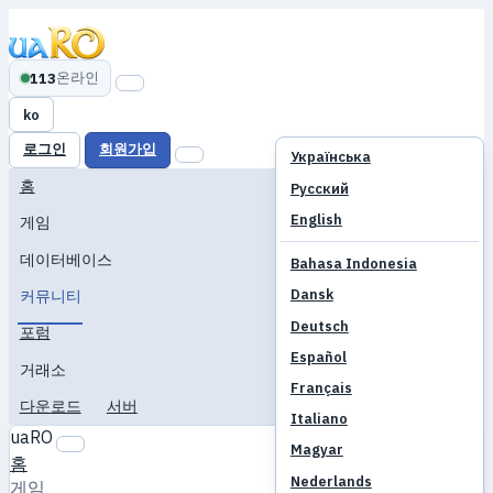
온라인
113
ko
로그인
회원가입
Українська
홈
Русский
English
게임
데이터베이스
Bahasa Indonesia
Dansk
커뮤니티
Deutsch
포럼
Español
거래소
Français
다운로드
서버
Italiano
uaRO
Magyar
홈
Nederlands
게임