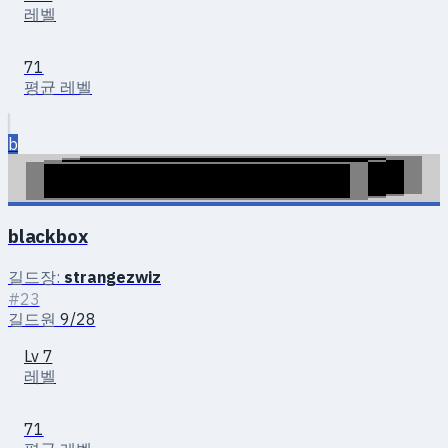
레벨
71
평균 레벨
b
blackbox
길드장:
strangezwiz
#23
길드원
9/28
Lv 7
레벨
71