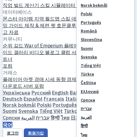
직업
빌드 계산기
스킬 시뮬레이터
퀘스트
신규 플레이어 시작
Norsk bokmål
데이터베이스
Polski
몬스터
아이템
지역
월드맵
스킬 데이터베이스
MVP 타이머
파
Português
밍 가이드
제작 & 제련
펫
호문클루스
레벨링
비교
메커니즘
참
Română
고 자료
커뮤니티
Slovenčina
순위
길드
War of Emperium
플레이어 프로필
결혼
이벤트
가
Suomi
이드
갤러리
비디오
블로그
클럽
서버 카탈로그
서버 리뷰
파
Svenska
트너
포럼
Tiếng Việt
거래소
Türkçe
플레이어 마켓
경매
시세 동향
경제
Čeština
다운로드
서버
포럼
Ελληνικά
Українська
Русский
English
Bahasa Indonesia
Dansk
Deutsch
Español
Français
Italiano
Magyar
Nederlands
Српски
Norsk bokmål
Polski
Português
Română
Slovenčina
עברית
Suomi
Svenska
Tiếng Việt
Türkçe
Čeština
Ελληνικά
Српски
العربية
עברית
हिन्दी
ไทย
日本語
简体中文
繁體中文
한
العربية
국어
हिन्दी
로그인
회원가입
ไทย