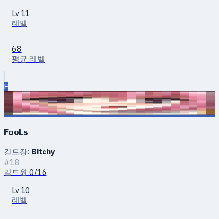
Lv 11
레벨
68
평균 레벨
F
FooLs
길드장:
Bitchy
#18
길드원
0/16
Lv 10
레벨