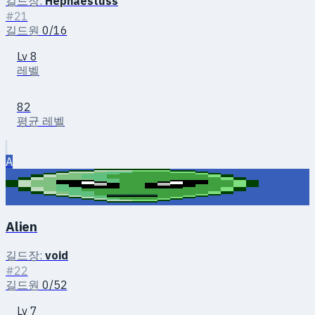
길드장:
Hephaestuss
#21
길드원
0/16
Lv 8
레벨
82
평균 레벨
A
Alien
길드장:
void
#22
길드원
0/52
Lv 7