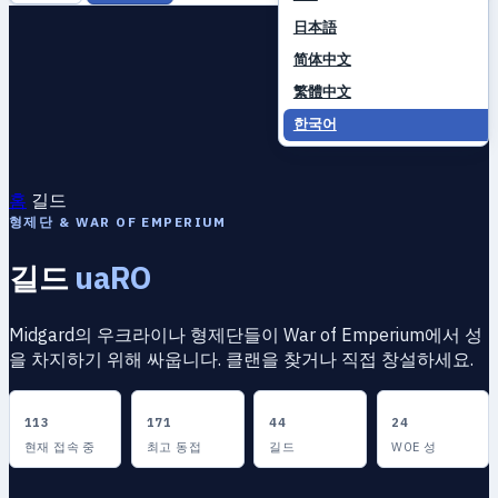
日本語
简体中文
繁體中文
한국어
홈
길드
형제단 & WAR OF EMPERIUM
길드
uaRO
Midgard의 우크라이나 형제단들이 War of Emperium에서 성
을 차지하기 위해 싸웁니다. 클랜을 찾거나 직접 창설하세요.
113
171
44
24
현재 접속 중
최고 동접
길드
WOE 성