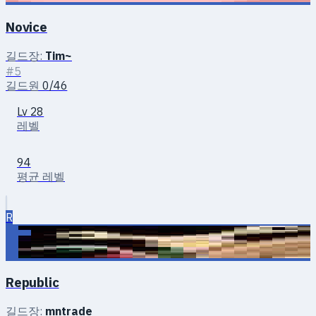
Novice
길드장:
Tim~
#5
길드원
0/46
Lv 28
레벨
94
평균 레벨
R
Republic
길드장:
mntrade