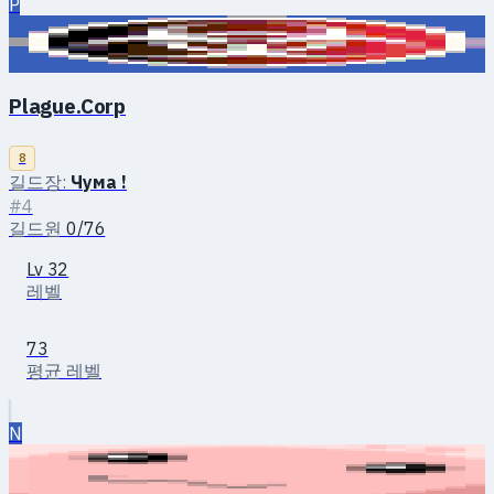
P
Plague.Corp
8
길드장:
Чума !
#4
길드원
0/76
Lv 32
레벨
73
평균 레벨
N