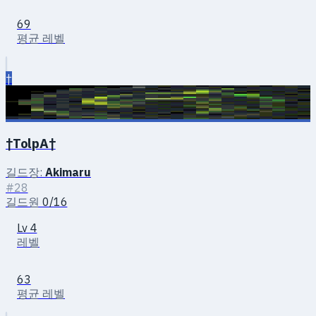
69
평균 레벨
†
†TolpA†
길드장:
Akimaru
#28
길드원
0/16
Lv 4
레벨
63
평균 레벨