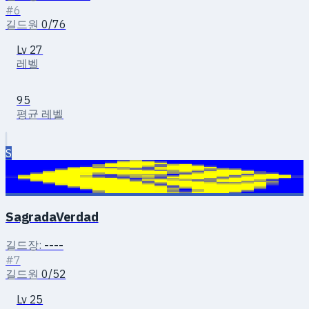
#6
길드원
0/76
Lv 27
레벨
95
평균 레벨
S
SagradaVerdad
길드장:
----
#7
길드원
0/52
Lv 25