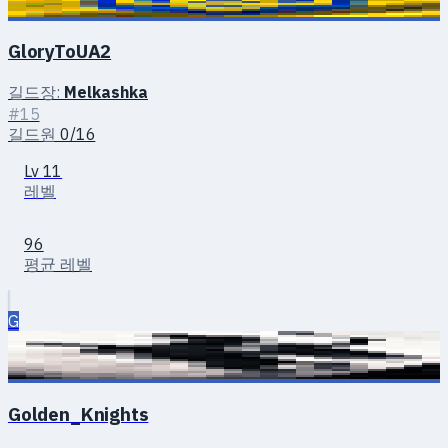
GloryToUA2
길드장:
Melkashka
#15
길드원
0/16
Lv 11
레벨
96
평균 레벨
G
Golden_Knights