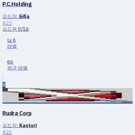
P.C.Holding
길드장:
Біба
#25
길드원
0/16
Lv 6
레벨
66
평균 레벨
R
Rudra Corp
길드장:
Kasturi
#26