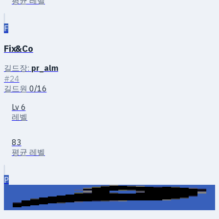
평균 레벨
F
Fix&Co
길드장:
pr_alm
#24
길드원
0/16
Lv 6
레벨
83
평균 레벨
P