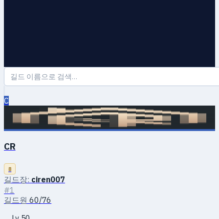
C
CR
8
길드장:
ciren007
#1
길드원
60/76
Lv 50