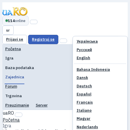
114
online
sr
Prijavi se
Registruj se
Українська
Početna
Русский
English
Igra
Baza podataka
Bahasa Indonesia
Zajednica
Dansk
Deutsch
Forum
Español
Trgovina
Français
Preuzimanje
Server
Italiano
uaRO
Magyar
Početna
Igra
Nederlands