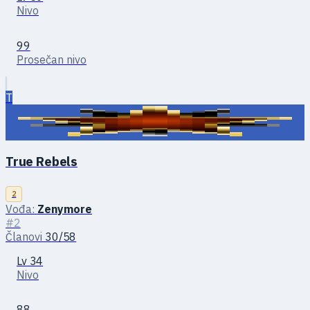
Nivo
99
Prosečan nivo
T
True Rebels
2
Vođa:
Zenymоre
#2
Članovi
30/58
Lv 34
Nivo
88