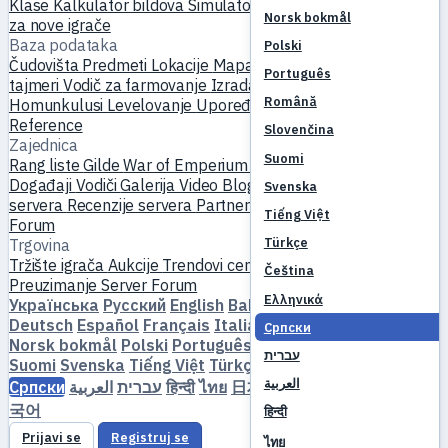
Klase
Kalkulator bildova
Simulator veština
Kvestovi
Početak
Norsk bokmål
za nove igrače
Baza podataka
Polski
Čudovišta
Predmeti
Lokacije
Mapa sveta
Baza veština
MVP
Português
tajmeri
Vodič za farmovanje
Izrada i kovanje
Ljubimci
Română
Homunkulusi
Levelovanje
Upoređivanje
Mehanika
Reference
Slovenčina
Zajednica
Suomi
Rang liste
Gilde
War of Emperium
Profili igrača
Venčanja
Događaji
Vodiči
Galerija
Video
Blogovi
Klubovi
Katalog
Svenska
servera
Recenzije servera
Partneri
Tiếng Việt
Forum
Türkçe
Trgovina
Tržište igrača
Aukcije
Trendovi cena
Ekonomija
Čeština
Preuzimanje
Server
Forum
Ελληνικά
Українська
Русский
English
Bahasa Indonesia
Dansk
Deutsch
Español
Français
Italiano
Magyar
Nederlands
Српски
Norsk bokmål
Polski
Português
Română
Slovenčina
עברית
Suomi
Svenska
Tiếng Việt
Türkçe
Čeština
Ελληνικά
العربية
Српски
العربية
עברית
हिन्दी
ไทย
日本語
简体中文
繁體中文
한
국어
हिन्दी
Prijavi se
Registruj se
ไทย