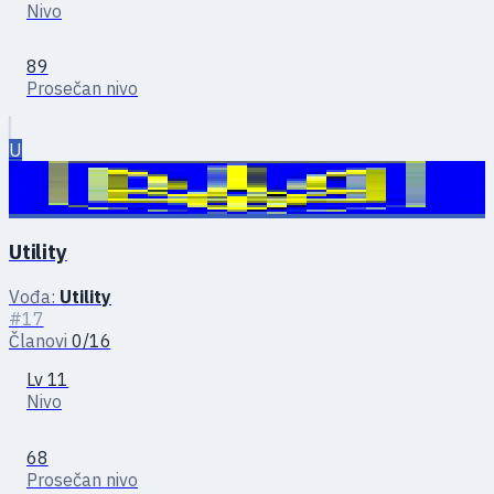
Nivo
89
Prosečan nivo
U
Utility
Vođa:
Utility
#17
Članovi
0/16
Lv 11
Nivo
68
Prosečan nivo