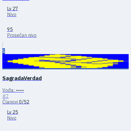
Lv 27
Nivo
95
Prosečan nivo
S
SagradaVerdad
Vođa:
----
#7
Članovi
0/52
Lv 25
Nivo