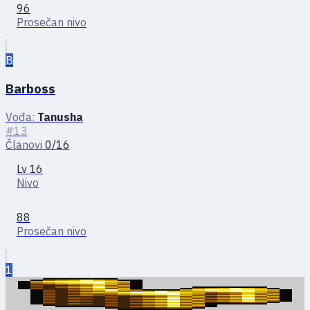
96
Prosečan nivo
B
Barboss
Vođa:
Tanusha
#13
Članovi
0/16
Lv 16
Nivo
88
Prosečan nivo
1