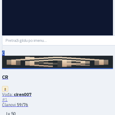
C
CR
8
Vođa:
ciren007
#1
Članovi
59/76
Lv 50