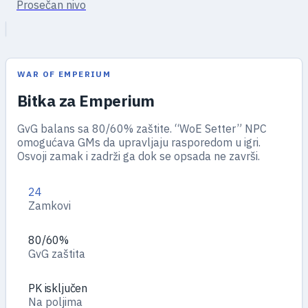
Prosečan nivo
WAR OF EMPERIUM
Bitka za Emperium
GvG balans sa 80/60% zaštite. “WoE Setter” NPC
omogućava GMs da upravljaju rasporedom u igri.
Osvoji zamak i zadrži ga dok se opsada ne završi.
24
Zamkovi
80/60%
GvG zaštita
PK isključen
Na poljima