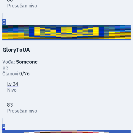
Prosečan nivo
G
GloryToUA
Vođa:
Someone
#3
Članovi
0/76
Lv 34
Nivo
83
Prosečan nivo
P