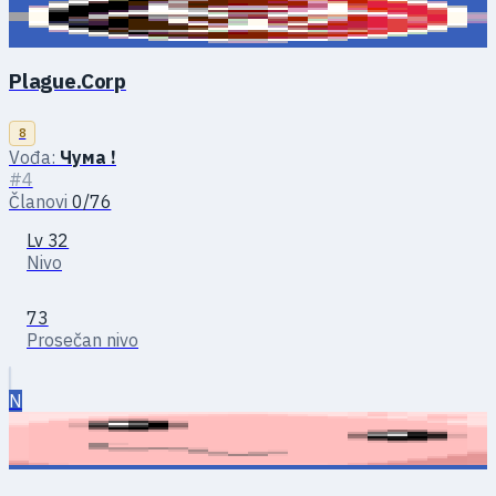
Plague.Corp
8
Vođa:
Чума !
#4
Članovi
0/76
Lv 32
Nivo
73
Prosečan nivo
N