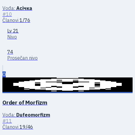
Vođa:
Асічка
#10
Članovi
1/76
Lv 21
Nivo
74
Prosečan nivo
O
Order of Morfizm
Vođa:
Dufeomorfizm
#11
Članovi
19/46