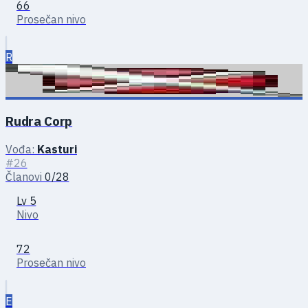
66
Prosečan nivo
R
Rudra Corp
Vođa:
Kasturi
#26
Članovi
0/28
Lv 5
Nivo
72
Prosečan nivo
E