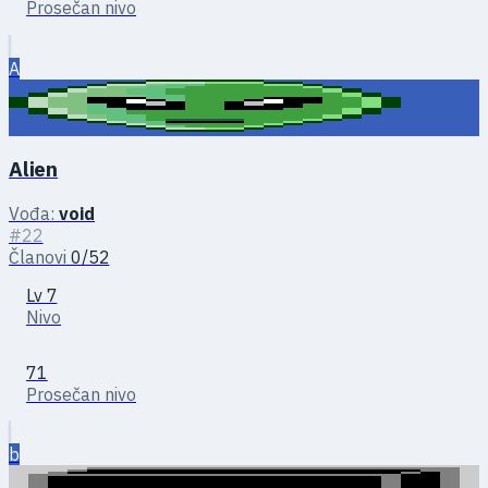
Prosečan nivo
A
Alien
Vođa:
void
#22
Članovi
0/52
Lv 7
Nivo
71
Prosečan nivo
b