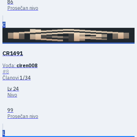
86
Prosečan nivo
C
CR1491
Vođa:
ciren008
#8
Članovi
1/34
Lv 24
Nivo
99
Prosečan nivo
L