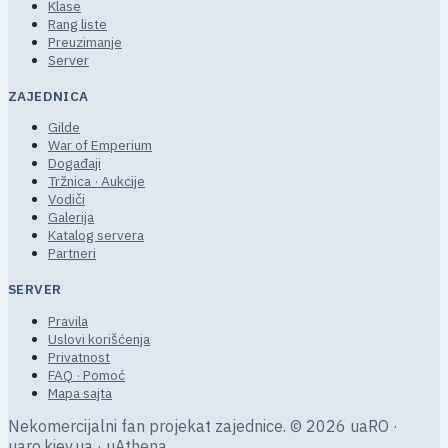
Klase
Rang liste
Preuzimanje
Server
ZAJEDNICA
Gilde
War of Emperium
Događaji
Tržnica · Aukcije
Vodiči
Galerija
Katalog servera
Partneri
SERVER
Pravila
Uslovi korišćenja
Privatnost
FAQ · Pomoć
Mapa sajta
Nekomercijalni fan projekat zajednice.
© 2026 uaRO ·
uaro.kiev.ua · uAthena