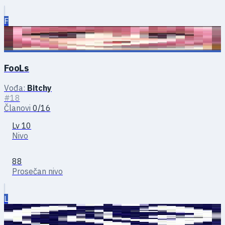
F
FooLs
Vođa:
Bitchy
#18
Članovi
0/16
Lv 10
Nivo
88
Prosečan nivo
L