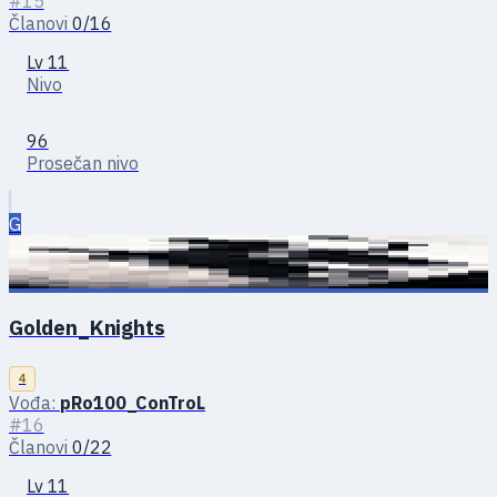
#15
Članovi
0/16
Lv 11
Nivo
96
Prosečan nivo
G
Golden_Knights
4
Vođa:
pRo100_ConTroL
#16
Članovi
0/22
Lv 11