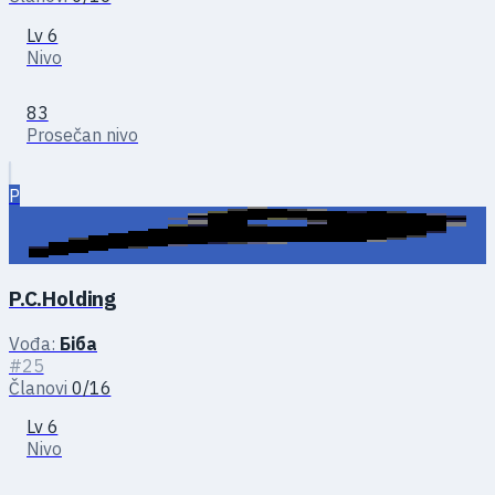
Lv 6
Nivo
83
Prosečan nivo
P
P.C.Holding
Vođa:
Біба
#25
Članovi
0/16
Lv 6
Nivo