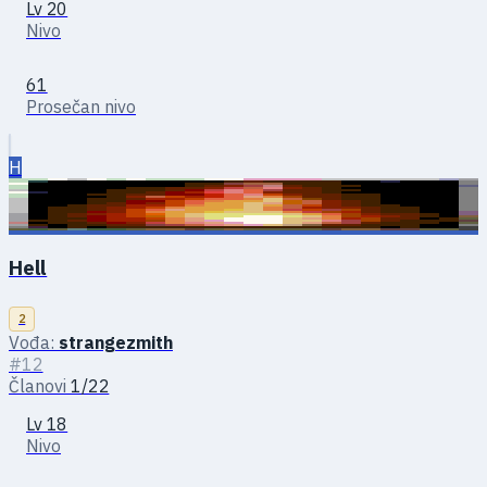
Lv 20
Nivo
61
Prosečan nivo
H
Hell
2
Vođa:
strangezmith
#12
Članovi
1/22
Lv 18
Nivo