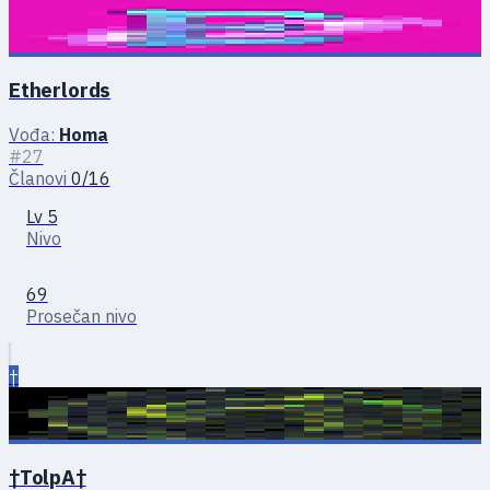
Etherlords
Vođa:
Homa
#27
Članovi
0/16
Lv 5
Nivo
69
Prosečan nivo
†
†TolpA†