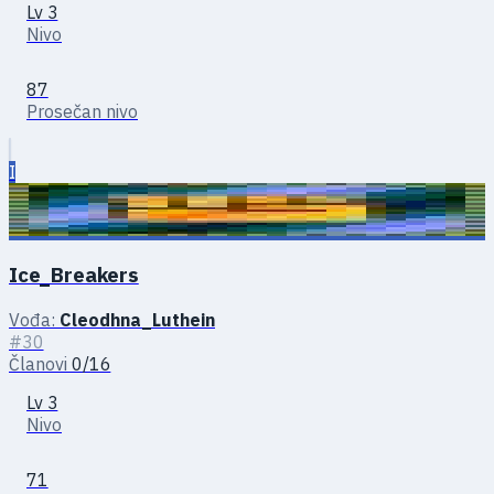
Lv 3
Nivo
87
Prosečan nivo
I
Ice_Breakers
Vođa:
Cleodhna_Luthein
#30
Članovi
0/16
Lv 3
Nivo
71