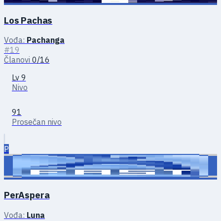
Los Pachas
Vođa:
Pachanga
#19
Članovi
0/16
Lv 9
Nivo
91
Prosečan nivo
P
PerAspera
Vođa:
Luna