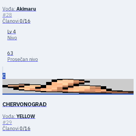
Vođa:
Akimaru
#28
Članovi
0/16
Lv 4
Nivo
63
Prosečan nivo
C
CHERVONOGRAD
Vođa:
YELLOW
#29
Članovi
0/16