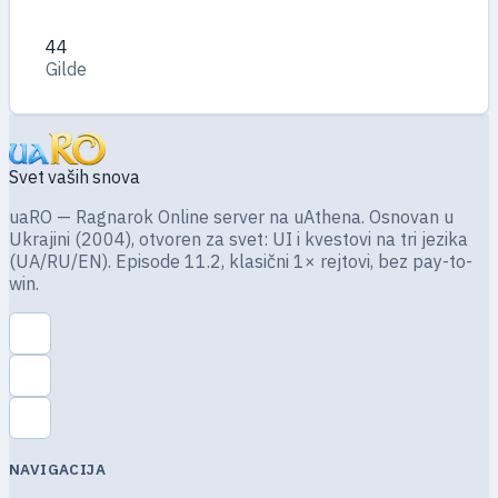
44
Gilde
Svet vaših snova
uaRO — Ragnarok Online server na uAthena. Osnovan u
Ukrajini (2004), otvoren za svet: UI i kvestovi na tri jezika
(UA/RU/EN). Episode 11.2, klasični 1× rejtovi, bez pay-to-
win.
NAVIGACIJA