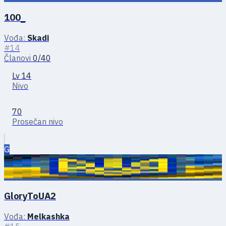
100_
Vođa:
Skadi
#14
Članovi
0/40
Lv 14
Nivo
70
Prosečan nivo
G
GloryToUA2
Vođa:
Melkashka