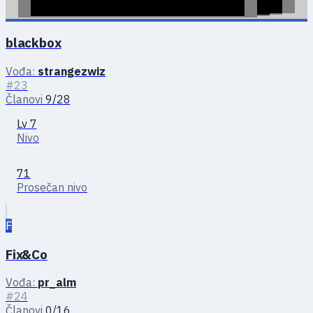
blackbox
Vođa:
strangezwiz
#23
Članovi
9/28
Lv 7
Nivo
71
Prosečan nivo
F
Fix&Co
Vođa:
pr_alm
#24
Članovi
0/16