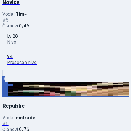
Novice
Vođa:
Tim~
#5
Članovi
0/46
Lv 28
Nivo
94
Prosečan nivo
R
Republic
Vođa:
mntrade
#6
Članovi
0/76