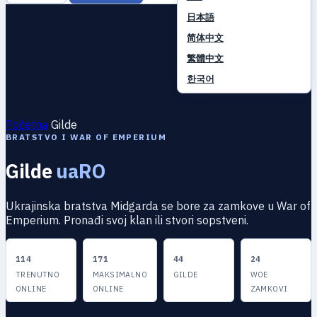
日本語
简体中文
繁體中文
한국어
Početna
Gilde
BRATSTVO I WAR OF EMPERIUM
Gilde
uaRO
Ukrajinska bratstva Midgarda se bore za zamkove u War of
Emperium. Pronađi svoj klan ili stvori sopstveni.
114
171
44
24
TRENUTNO
MAKSIMALNO
GILDE
WOE
ONLINE
ONLINE
ZAMKOVI