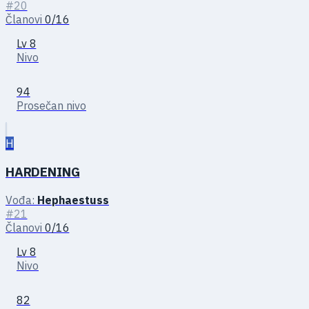
#20
Članovi
0/16
Lv 8
Nivo
94
Prosečan nivo
H
HARDENING
Vođa:
Hephaestuss
#21
Članovi
0/16
Lv 8
Nivo
82