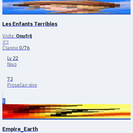
Les Enfants Terribles
Vođa:
Onufrij
#9
Članovi
0/76
Lv 22
Nivo
73
Prosečan nivo
E
Empire_Earth