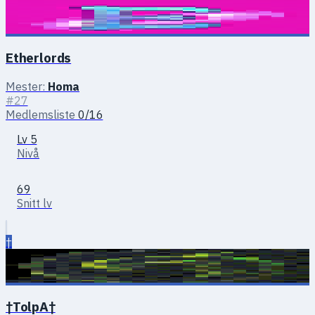
Etherlords
Mester:
Homa
#27
Medlemsliste
0/16
Lv 5
Nivå
69
Snitt lv
†
†TolpA†