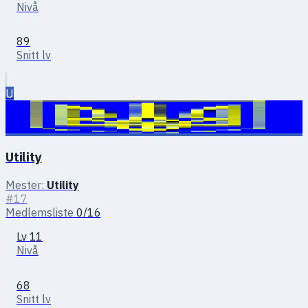
Nivå
89
Snitt lv
U
Utility
Mester:
Utility
#17
Medlemsliste
0/16
Lv 11
Nivå
68
Snitt lv