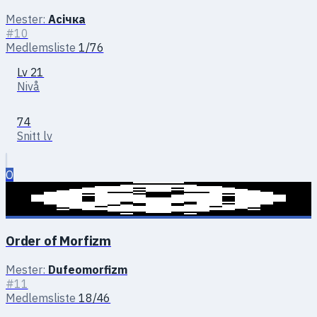
Mester:
Асічка
#10
Medlemsliste
1/76
Lv 21
Nivå
74
Snitt lv
O
Order of Morfizm
Mester:
Dufeomorfizm
#11
Medlemsliste
18/46