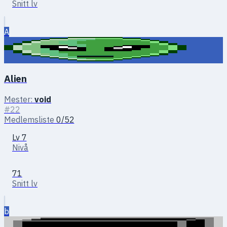
Snitt lv
A
Alien
Mester:
void
#22
Medlemsliste
0/52
Lv 7
Nivå
71
Snitt lv
b