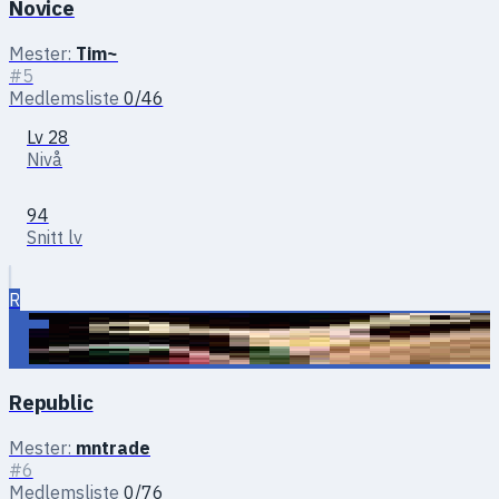
Novice
Mester:
Tim~
#5
Medlemsliste
0/46
Lv 28
Nivå
94
Snitt lv
R
Republic
Mester:
mntrade
#6
Medlemsliste
0/76