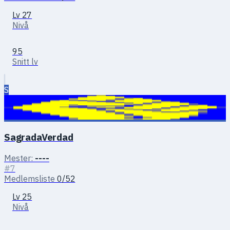
Lv 27
Nivå
95
Snitt lv
S
SagradaVerdad
Mester:
----
#7
Medlemsliste
0/52
Lv 25
Nivå