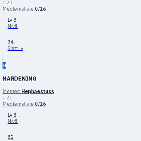
#20
Medlemsliste
0/16
Lv 8
Nivå
94
Snitt lv
H
HARDENING
Mester:
Hephaestuss
#21
Medlemsliste
0/16
Lv 8
Nivå
82