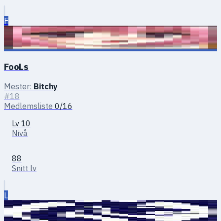
F
FooLs
Mester:
Bitchy
#18
Medlemsliste
0/16
Lv 10
Nivå
88
Snitt lv
L