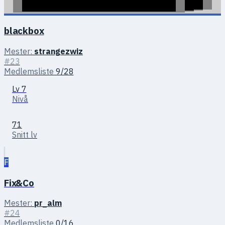
blackbox
Mester:
strangezwiz
#23
Medlemsliste
9/28
Lv 7
Nivå
71
Snitt lv
F
Fix&Co
Mester:
pr_alm
#24
Medlemsliste
0/16