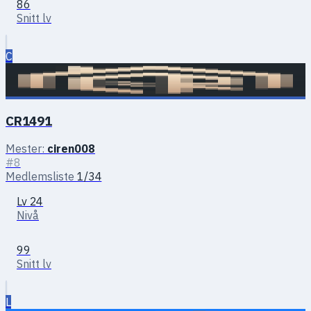
86
Snitt lv
C
CR1491
Mester:
ciren008
#8
Medlemsliste
1/34
Lv 24
Nivå
99
Snitt lv
L