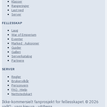
Klasser
Rangeringer
Last ned
Server
FELLESSKAP
Laug
War of Emperium
Eventer
Marked · Auksjoner
Guider
Galleri
Serverkatalog
Partnere
SERVER
Regler
Brukervilkår
Personvern
FAQ · Hjelp
Nettstedskart
Ikke-kommersielt fanprosjekt for fellesskapet.
© 2026
uaRO · uaro.kiev.ua · uAthena