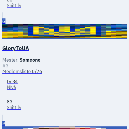
Snitt lv
G
GloryToUA
Mester:
Someone
#3
Medlemsliste
0/76
Lv 34
Nivå
83
Snitt lv
P