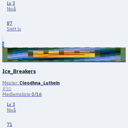
Lv 3
Nivå
87
Snitt lv
I
Ice_Breakers
Mester:
Cleodhna_Luthein
#30
Medlemsliste
0/16
Lv 3
Nivå
71