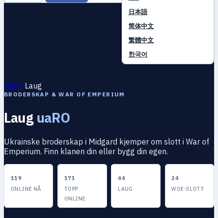
日本語
简体中文
繁體中文
한국어
Hjem
Laug
BRODERSKAP & WAR OF EMPERIUM
Laug
uaRO
Ukrainske broderskap i Midgard kjemper om slott i War of
Emperium. Finn klanen din eller bygg din egen.
119
171
44
24
ONLINE NÅ
TOPP
LAUG
WOE-SLOTT
ONLINE