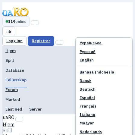
119
online
nb
Logg inn
Registrer
Українська
Hjem
Русский
English
Spill
Database
Bahasa Indonesia
Fellesskap
Dansk
Deutsch
Forum
Español
Marked
Français
Last ned
Server
Italiano
uaRO
Magyar
Hjem
Spill
Nederlands