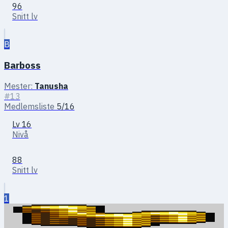
96
Snitt lv
B
Barboss
Mester:
Tanusha
#13
Medlemsliste
5/16
Lv 16
Nivå
88
Snitt lv
1