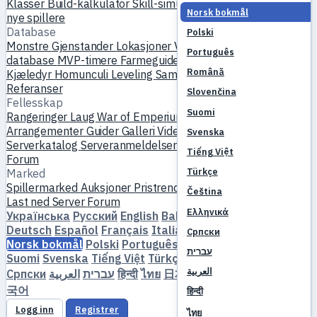
Klasser
Build-kalkulator
Skill-simulator
Oppdrag
Start for
Norsk bokmål
nye spillere
Database
Polski
Monstre
Gjenstander
Lokasjoner
Verdenskart
Skill-
Português
database
MVP-timere
Farmeguide
Crafting og smiing
Română
Kjæledyr
Homunculi
Leveling
Sammenlign
Mekanikk
Referanser
Slovenčina
Fellesskap
Suomi
Rangeringer
Laug
War of Emperium
Spillerprofiler
Bryllup
Arrangementer
Guider
Galleri
Video
Blogger
Klubber
Svenska
Serverkatalog
Serveranmeldelser
Partnere
Tiếng Việt
Forum
Türkçe
Marked
Spillermarked
Auksjoner
Pristrender
Økonomi
Čeština
Last ned
Server
Forum
Ελληνικά
Українська
Русский
English
Bahasa Indonesia
Dansk
Deutsch
Español
Français
Italiano
Magyar
Nederlands
Српски
Norsk bokmål
Polski
Português
Română
Slovenčina
עברית
Suomi
Svenska
Tiếng Việt
Türkçe
Čeština
Ελληνικά
العربية
Српски
العربية
עברית
हिन्दी
ไทย
日本語
简体中文
繁體中文
한
국어
हिन्दी
Logg inn
Registrer
ไทย