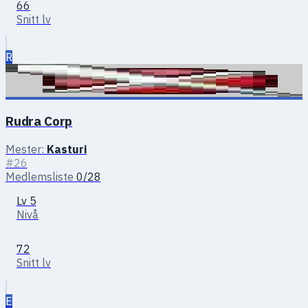
66
Snitt lv
R
Rudra Corp
Mester:
Kasturi
#26
Medlemsliste
0/28
Lv 5
Nivå
72
Snitt lv
E