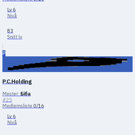
Lv 6
Nivå
83
Snitt lv
P
P.C.Holding
Mester:
Біба
#25
Medlemsliste
0/16
Lv 6
Nivå