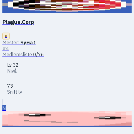
Plague.Corp
8
Mester:
Чума !
#4
Medlemsliste
0/76
Lv 32
Nivå
73
Snitt lv
N