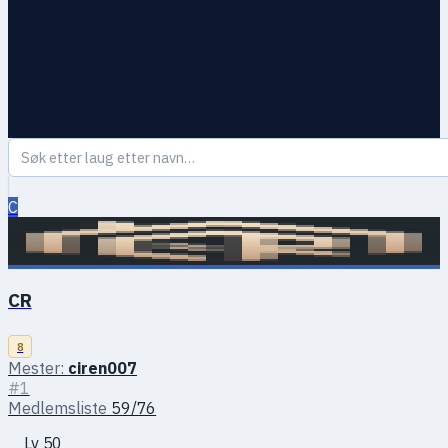
C
CR
8
Mester:
ciren007
#1
Medlemsliste
59/76
Lv 50