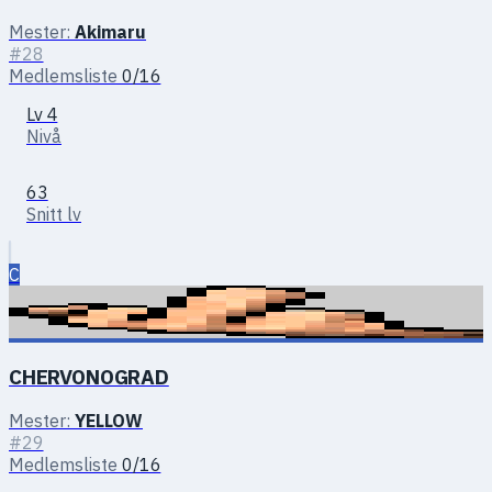
Mester:
Akimaru
#28
Medlemsliste
0/16
Lv 4
Nivå
63
Snitt lv
C
CHERVONOGRAD
Mester:
YELLOW
#29
Medlemsliste
0/16