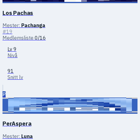
Los Pachas
Mester:
Pachanga
#19
Medlemsliste
0/16
Lv 9
Nivå
91
Snitt lv
P
PerAspera
Mester:
Luna