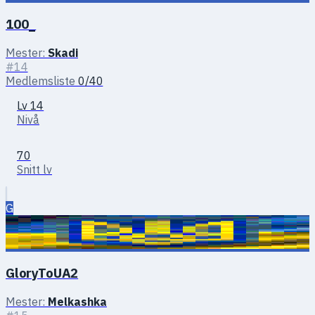
100_
Mester:
Skadi
#14
Medlemsliste
0/40
Lv 14
Nivå
70
Snitt lv
G
GloryToUA2
Mester:
Melkashka