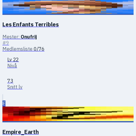
Les Enfants Terribles
Mester:
Onufrij
#9
Medlemsliste
0/76
Lv 22
Nivå
73
Snitt lv
E
Empire_Earth