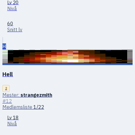
Lv 20
Nivå
60
Snitt lv
H
Hell
2
Mester:
strangezmith
#12
Medlemsliste
1/22
Lv 18
Nivå