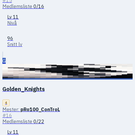
#15
Medlemsliste
0/16
Lv 11
Nivå
96
Snitt lv
G
Golden_Knights
4
Mester:
pRo100_ConTroL
#16
Medlemsliste
0/22
Lv 11