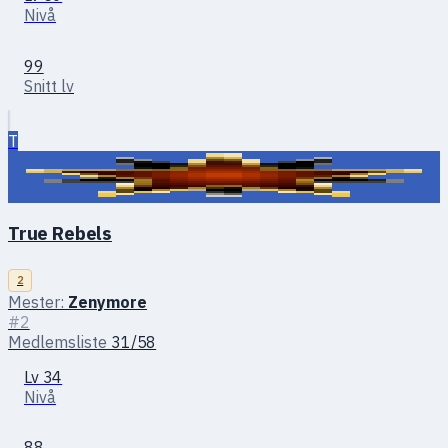
Nivå
99
Snitt lv
T
True Rebels
2
Mester:
Zenymоre
#2
Medlemsliste
31/58
Lv 34
Nivå
88