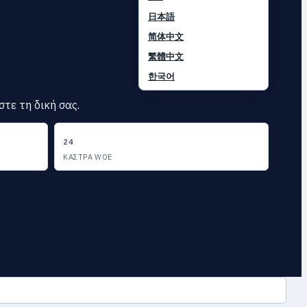
日本語
简体中文
繁體中文
한국어
τε τη δική σας.
24
ΚΆΣΤΡΑ WOE