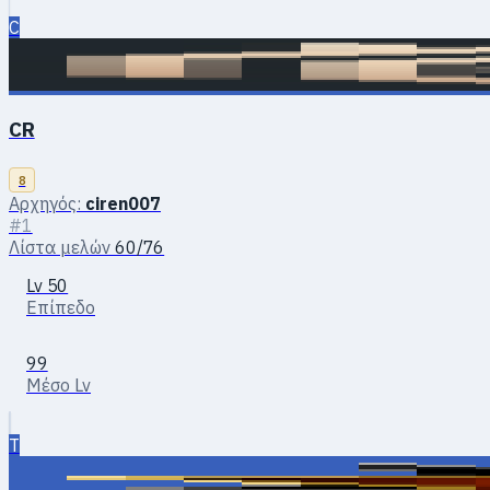
C
CR
8
Αρχηγός:
ciren007
#1
Λίστα μελών
60/76
Lv 50
Επίπεδο
99
Μέσο Lv
T