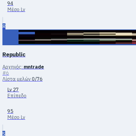
94
Μέσο Lv
R
Republic
Αρχηγός:
mntrade
#6
Λίστα μελών
0/76
Lv 27
Επίπεδο
95
Μέσο Lv
S