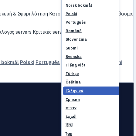
Norsk bokmål
σκευή & Σφυρηλάτηση
Κατοικίδια
Χομούνκουλους
Ανέβασμα
Polski
Português
Română
λογος servers
Κριτικές servers
Συνεργάτες
Slovenčina
Suomi
Svenska
 bokmål
Polski
Português
Română
Slovenčina
Suomi
Tiếng Việt
Türkçe
Čeština
Ελληνικά
Српски
עברית
العربية
हिन्दी
ไทย