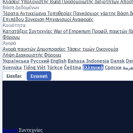
Κλάσεις
Υπολογιστής Build
Προσομοιωτής δεξιοτήτων
Αποσ
Βάση Δεδομένων
Τέρατα
Αντικείμενα
Τοποθεσίες
Παγκόσμιος χάρτης
Βάση δ
Επιπέδου
Σύγκριση
Μηχανισμοί
Αναφορές
Κοινότητα
Κατατάξεις
Συντεχνίες
War of Emperium
Προφίλ παικτών
Γ
Φόρουμ
Αγορά
Αγορά παικτών
Δημοπρασίες
Τάσεις τιμών
Οικονομία
Λήψη
Διακομιστής
Φόρουμ
Українська
Русский
English
Bahasa Indonesia
Dansk
De
Svenska
Tiếng Việt
Türkçe
Čeština
Ελληνικά
Српски
عربية
Είσοδος
Εγγραφή
Αρχική
Συντεχνίες