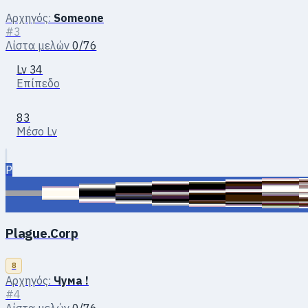
Αρχηγός:
Someone
#3
Λίστα μελών
0/76
Lv 34
Επίπεδο
83
Μέσο Lv
P
Plague.Corp
8
Αρχηγός:
Чума !
#4
Λίστα μελών
0/76