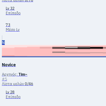
Lv 32
Επίπεδο
73
Μέσο Lv
N
Novice
Αρχηγός:
Tim~
#5
Λίστα μελών
0/46
Lv 28
Επίπεδο