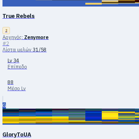
True Rebels
2
Αρχηγός:
Zenymоre
#2
Λίστα μελών
31/58
Lv 34
Επίπεδο
88
Μέσο Lv
G
GloryToUA