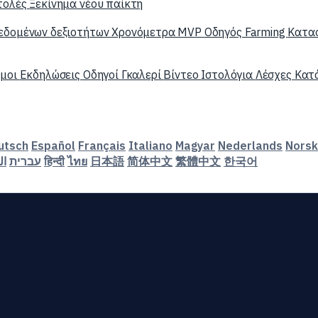
τολές
Ξεκίνημα νέου παίκτη
εδομένων δεξιοτήτων
Χρονόμετρα MVP
Οδηγός Farming
Κατα
άμοι
Εκδηλώσεις
Οδηγοί
Γκαλερί
Βίντεο
Ιστολόγια
Λέσχες
Κατά
utsch
Español
Français
Italiano
Magyar
Nederlands
Norsk
ال
עברית
हिन्दी
ไทย
日本語
简体中文
繁體中文
한국어