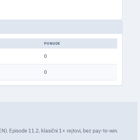
PONUDE
0
0
). Episode 11.2, klasični 1× rejtovi, bez pay-to-win.