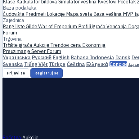
Klase
Kalkulator bildova
Simulator veština
Kvestovi
Početak z
Baza podataka
Čudovišta
Predmeti
Lokacije
Mapa sveta
Baza veština
MVP ta
Zajednica
Rang liste
Gilde
War of Emperium
Profili igrača
Venčanja
Doga
Forum
Trgovina
Tržište igrača
Aukcije
Trendovi cena
Ekonomija
Preuzimanje
Server
Forum
Українська
Русский
English
Bahasa Indonesia
Dansk
De
Svenska
Tiếng Việt
Türkçe
Čeština
Ελληνικά
Српски
عربية
Prijavi se
Registruj se
Početna
Aukcije