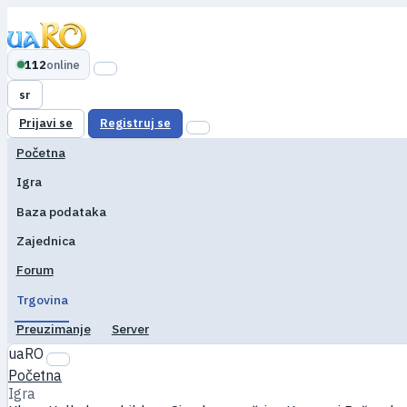
112
online
sr
Prijavi se
Registruj se
Početna
Igra
Baza podataka
Zajednica
Forum
Trgovina
Preuzimanje
Server
uaRO
Početna
Igra