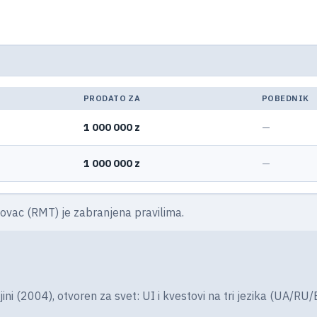
PRODATO ZA
POBEDNIK
1 000 000 z
—
1 000 000 z
—
novac (RMT) je zabranjena pravilima.
(2004), otvoren za svet: UI i kvestovi na tri jezika (UA/RU/EN