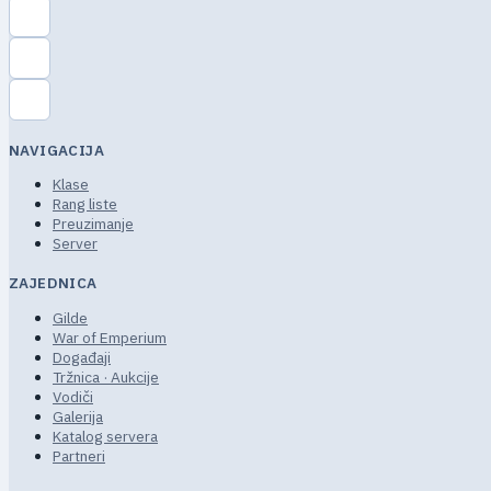
NAVIGACIJA
Klase
Rang liste
Preuzimanje
Server
ZAJEDNICA
Gilde
War of Emperium
Događaji
Tržnica · Aukcije
Vodiči
Galerija
Katalog servera
Partneri