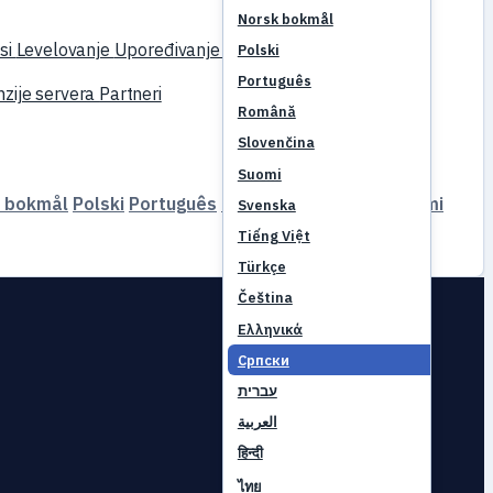
Norsk bokmål
si
Levelovanje
Upoređivanje
Mehanika
Reference
Polski
Português
zije servera
Partneri
Română
Slovenčina
Suomi
 bokmål
Polski
Português
Română
Slovenčina
Suomi
Svenska
Tiếng Việt
Türkçe
Čeština
Ελληνικά
Српски
עברית
العربية
हिन्दी
ไทย