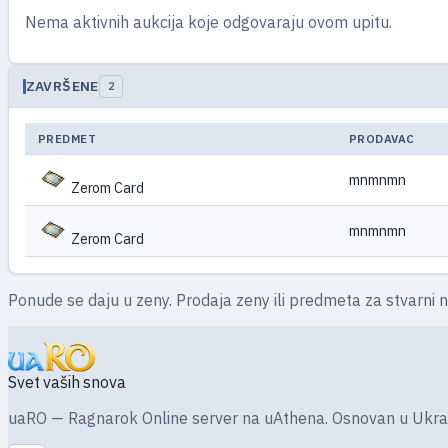
Nema aktivnih aukcija koje odgovaraju ovom upitu.
ZAVRŠENE
2
PREDMET
PRODAVAC
mnmnmn
Zerom Card
mnmnmn
Zerom Card
Ponude se daju u zeny. Prodaja zeny ili predmeta za stvarni 
Svet vaših snova
uaRO — Ragnarok Online server na uAthena. Osnovan u Ukrajini 