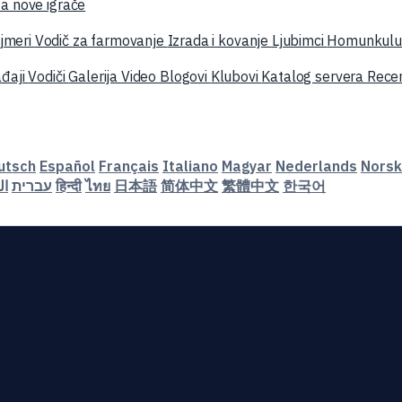
a nove igrače
jmeri
Vodič za farmovanje
Izrada i kovanje
Ljubimci
Homunkulu
đaji
Vodiči
Galerija
Video
Blogovi
Klubovi
Katalog servera
Recen
utsch
Español
Français
Italiano
Magyar
Nederlands
Norsk
ال
עברית
हिन्दी
ไทย
日本語
简体中文
繁體中文
한국어