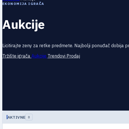
EKONOMIJA IGRAČA
Aukcije
Licitirajte zeny za retke predmete. Najbolji ponuđač dobija
Tržište igrača
Aukcije
Trendovi
Prodaj
AKTIVNE
0