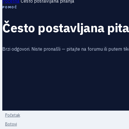
Početna
Često postavljana pitanja
POMOĆ
Često postavljana pit
Brzi odgovori. Niste pronašli — pitajte na forumu ili putem tik
Početak
Botovi