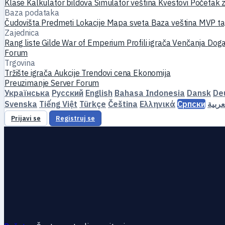
Klase
Kalkulator bildova
Simulator veština
Kvestovi
Početak z
Baza podataka
Čudovišta
Predmeti
Lokacije
Mapa sveta
Baza veština
MVP ta
Zajednica
Rang liste
Gilde
War of Emperium
Profili igrača
Venčanja
Doga
Forum
Trgovina
Tržište igrača
Aukcije
Trendovi cena
Ekonomija
Preuzimanje
Server
Forum
Українська
Русский
English
Bahasa Indonesia
Dansk
De
Svenska
Tiếng Việt
Türkçe
Čeština
Ελληνικά
Српски
عربية
Prijavi se
Registruj se