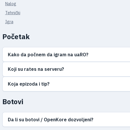
Nalog
Tehnički
Igra
Početak
Kako da počnem da igram na uaRO?
Koji su rates na serveru?
Koja epizoda i tip?
Botovi
Da li su botovi / OpenKore dozvoljeni?