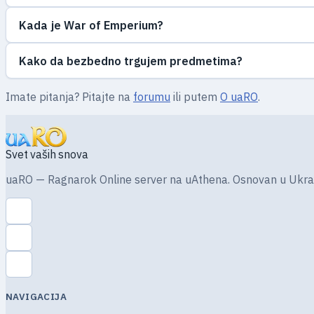
Kada je War of Emperium?
Kako da bezbedno trgujem predmetima?
Imate pitanja? Pitajte na
forumu
ili putem
O uaRO
.
Svet vaših snova
uaRO — Ragnarok Online server na uAthena. Osnovan u Ukrajini 
NAVIGACIJA