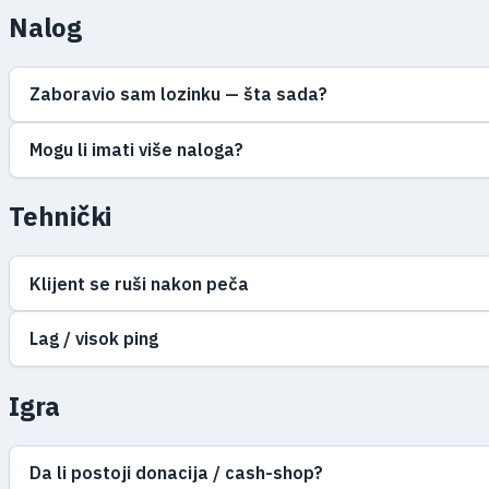
Nalog
Zaboravio sam lozinku — šta sada?
Mogu li imati više naloga?
Tehnički
Klijent se ruši nakon peča
Lag / visok ping
Igra
Da li postoji donacija / cash-shop?