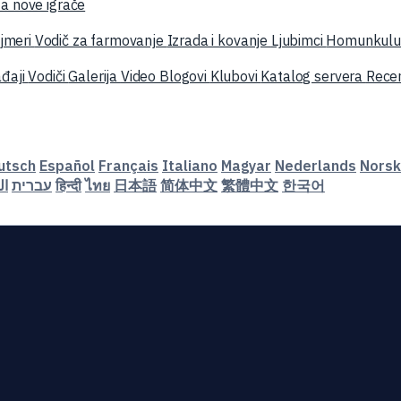
a nove igrače
jmeri
Vodič za farmovanje
Izrada i kovanje
Ljubimci
Homunkulu
đaji
Vodiči
Galerija
Video
Blogovi
Klubovi
Katalog servera
Recen
utsch
Español
Français
Italiano
Magyar
Nederlands
Norsk
ال
עברית
हिन्दी
ไทย
日本語
简体中文
繁體中文
한국어