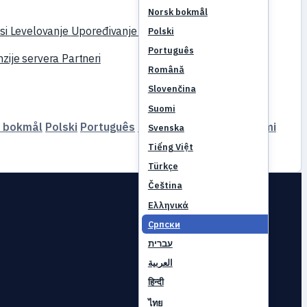
Norsk bokmål
si
Levelovanje
Upoređivanje
Mehanika
Reference
Polski
Português
zije servera
Partneri
Română
Slovenčina
Suomi
 bokmål
Polski
Português
Română
Slovenčina
Suomi
Svenska
Tiếng Việt
Türkçe
Čeština
Ελληνικά
Српски
עברית
العربية
हिन्दी
ไทย