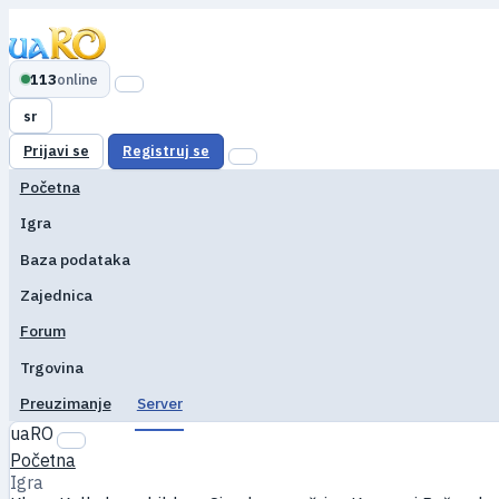
113
online
sr
Prijavi se
Registruj se
Početna
Igra
Baza podataka
Zajednica
Forum
Trgovina
Preuzimanje
Server
uaRO
Početna
Igra