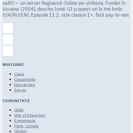
uaRO — un server Ragnarok Online pe uAthena. Fondat în
Ucraina (2004), deschis lumii: UI și quest-uri în trei limbi
(UA/RU/EN). Episode 11.2, rate clasice 1×, fără pay-to-win.
NAVIGARE
Clase
Clasamente
Descărcare
Server
COMUNITATE
Gilde
War of Emperium
Evenimente
Piață · Licitații
Ghiduri