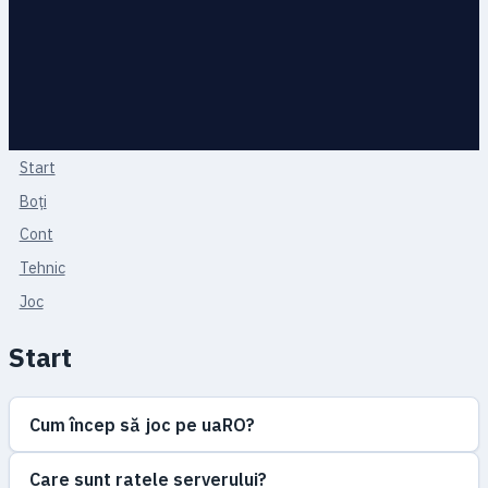
Start
Boți
Cont
Tehnic
Joc
Start
Cum încep să joc pe uaRO?
Care sunt ratele serverului?