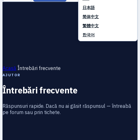
日本語
简体中文
繁體中文
한국어
Acasă
Întrebări frecvente
AJUTOR
Întrebări frecvente
Răspunsuri rapide. Dacă nu ai găsit răspunsul — întreabă
pe forum sau prin tichete.