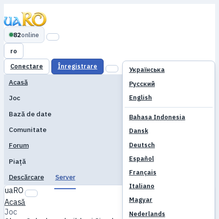
82
online
ro
Conectare
Înregistrare
Українська
Acasă
Русский
English
Joc
Bază de date
Bahasa Indonesia
Comunitate
Dansk
Deutsch
Forum
Español
Piață
Français
Descărcare
Server
Italiano
uaRO
Magyar
Acasă
Joc
Nederlands