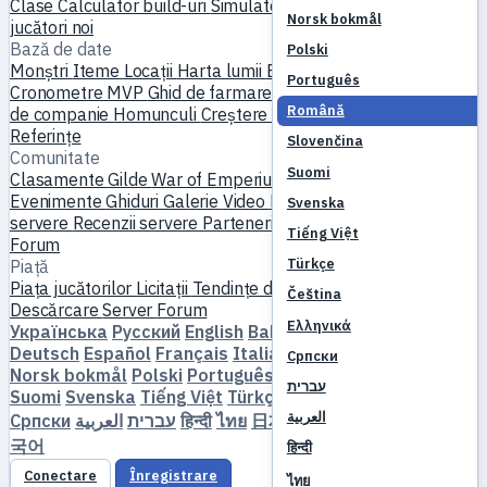
Clase
Calculator build-uri
Simulator abilități
Misiuni
Start
Norsk bokmål
jucători noi
Bază de date
Polski
Monștri
Iteme
Locații
Harta lumii
Bază de date abilități
Português
Cronometre MVP
Ghid de farmare
Crafting și forjare
Animale
Română
de companie
Homunculi
Creștere în nivel
Compară
Mecanici
Referințe
Slovenčina
Comunitate
Suomi
Clasamente
Gilde
War of Emperium
Profiluri jucători
Nunți
Evenimente
Ghiduri
Galerie
Video
Bloguri
Cluburi
Catalog
Svenska
servere
Recenzii servere
Parteneri
Tiếng Việt
Forum
Türkçe
Piață
Piața jucătorilor
Licitații
Tendințe de preț
Economie
Čeština
Descărcare
Server
Forum
Ελληνικά
Українська
Русский
English
Bahasa Indonesia
Dansk
Deutsch
Español
Français
Italiano
Magyar
Nederlands
Српски
Norsk bokmål
Polski
Português
Română
Slovenčina
עברית
Suomi
Svenska
Tiếng Việt
Türkçe
Čeština
Ελληνικά
العربية
Српски
العربية
עברית
हिन्दी
ไทย
日本語
简体中文
繁體中文
한
국어
हिन्दी
Conectare
Înregistrare
ไทย