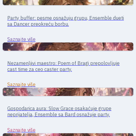
Podrška
Podrška · pesme i bafovi
Party buffer: pesme osnažuju grupu, Ensemble dueti
Bard
sa Dancer preokreću borbu.
Saznajte više
Podrška
Podrška · kontrola
Nezamenljivi maestro: Poem of Bragi prepolovljuje
Clown
cast time za ceo caster party.
Saznajte više
Podrška
Podrška · bafovi/debafovi
Gospodarica aura: Slow Grace osakaćuje grupe
Dancer
neprijatelja, Ensemble sa Bard osnažuje party.
Saznajte više