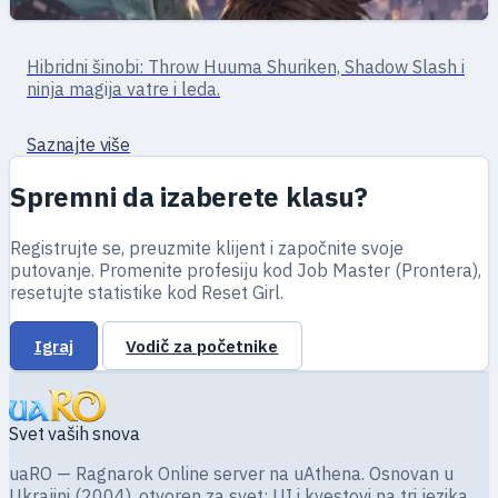
Dalekometni
Ubica · hibridna borba
Hibridni šinobi: Throw Huuma Shuriken, Shadow Slash i
Ninja
ninja magija vatre i leda.
Saznajte više
Spremni da izaberete klasu?
Registrujte se, preuzmite klijent i započnite svoje
putovanje. Promenite profesiju kod Job Master (Prontera),
resetujte statistike kod Reset Girl.
Igraj
Vodič za početnike
Svet vaših snova
uaRO — Ragnarok Online server na uAthena. Osnovan u
Ukrajini (2004), otvoren za svet: UI i kvestovi na tri jezika