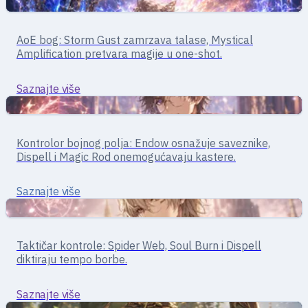
Čarobnjaci
Mag · kontrola mase
AoE bog: Storm Gust zamrzava talase, Mystical
High Wizard
Amplification pretvara magije u one-shot.
Saznajte više
Čarobnjaci
Mag · kontrola polja
Kontrolor bojnog polja: Endow osnažuje saveznike,
Sage
Dispell i Magic Rod onemogućavaju kastere.
Saznajte više
Podrška
Mage · kontrola/podrška
Taktičar kontrole: Spider Web, Soul Burn i Dispell
Professor
diktiraju tempo borbe.
Saznajte više