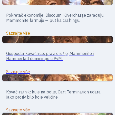
Bliski borci
Merchant · bliska borba / ekonomija
Pokretač ekonomije: Discount i Overcharge zarađuju,
Merchant
Mammonite farmuje — put ka craftingu.
Saznajte više
Bliski borci
Zanatlija · bliska borba
Gospodar kovačnice: pravi oružje, Mammonite i
Blacksmith
Hammerfall dominiraju u PvM.
Saznajte više
Bliski borci
Borbeni · bliska borba
Kovač-ratnik: kuje najbolje, Cart Termination udara
Whitesmith
jako protiv bilo koje veličine.
Saznajte više