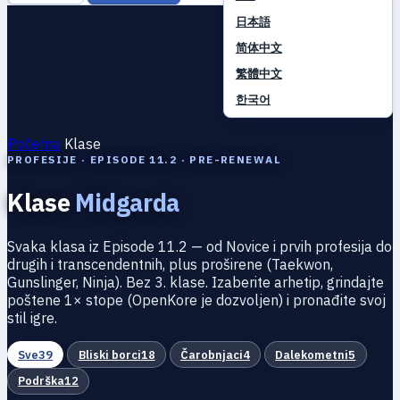
日本語
简体中文
繁體中文
한국어
Početna
Klase
PROFESIJE · EPISODE 11.2 · PRE-RENEWAL
Klase
Midgarda
Svaka klasa iz Episode 11.2 — od Novice i prvih profesija do
drugih i transcendentnih, plus proširene (Taekwon,
Gunslinger, Ninja). Bez 3. klase. Izaberite arhetip, grindajte
poštene 1× stope (OpenKore je dozvoljen) i pronađite svoj
stil igre.
Sve
39
Bliski borci
18
Čarobnjaci
4
Dalekometni
5
Podrška
12