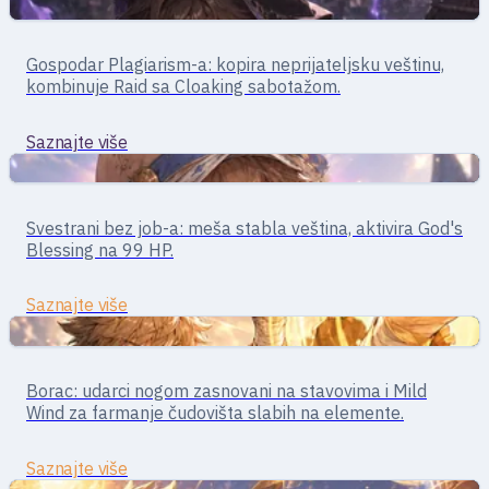
Bliski borci
Izviđač · borba iz senke
Gospodar Plagiarism-a: kopira neprijateljsku veštinu,
Stalker
kombinuje Raid sa Cloaking sabotažom.
Saznajte više
Bliski borci
Univerzalac · mešovita borba
Svestrani bez job-a: meša stabla veština, aktivira God's
Super Novice
Blessing na 99 HP.
Saznajte više
Bliski borci
Borac · bliska borba
Borac: udarci nogom zasnovani na stavovima i Mild
Taekwon
Wind za farmanje čudovišta slabih na elemente.
Saznajte više