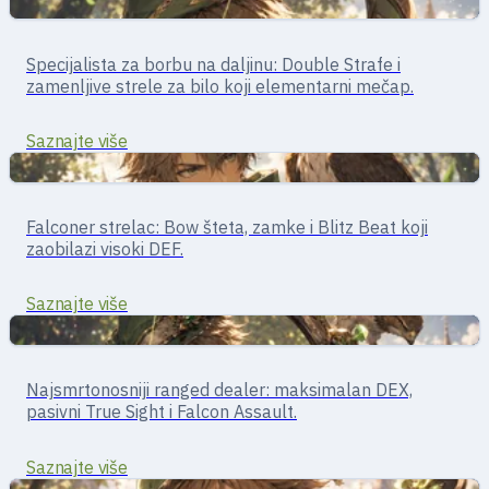
Dalekometni
Strelac · borba na daljinu
Specijalista za borbu na daljinu: Double Strafe i
Archer
zamenljive strele za bilo koji elementarni mečap.
Saznajte više
Dalekometni
Strelac · borba na daljinu
Falconer strelac: Bow šteta, zamke i Blitz Beat koji
Hunter
zaobilazi visoki DEF.
Saznajte više
Dalekometni
Strelac · borba na daljinu
Najsmrtonosniji ranged dealer: maksimalan DEX,
Sniper
pasivni True Sight i Falcon Assault.
Saznajte više