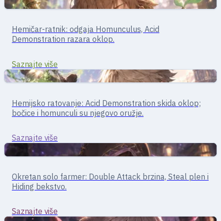
Podrška
Podrška · Homunculus/izrada
Hemičar-ratnik: odgaja Homunculus, Acid
Alchemist
Demonstration razara oklop.
Saznajte više
Podrška
Alchemist · hemijsko ratovanje
Hemijsko ratovanje: Acid Demonstration skida oklop;
Creator
bočice i homunculi su njegovo oružje.
Saznajte više
Bliski borci
Agi lik · bliska borba
Okretan solo farmer: Double Attack brzina, Steal plen i
Thief
Hiding bekstvo.
Saznajte više