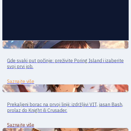
Bliski borci
Novice · preživljavanje
Gde svaki put počinje: preživite Poring Island i izaberite
Novice
svoj prvi job.
Saznajte više
Bliski borci
Swordman · bliska borba
Prekaljeni borac na prvoj liniji: izdržljivi VIT, jasan Bash,
Swordman
prolaz do Knight ili Crusader.
Saznajte više