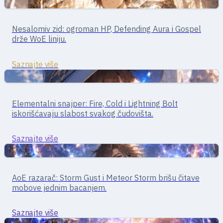
Podrška
Tenk · podrška
Nesalomiv zid: ogroman HP, Defending Aura i Gospel
Paladin
drže WoE liniju.
Saznajte više
Čarobnjaci
Mage · magični burst
Elementalni snajper: Fire, Cold i Lightning Bolt
Mage
iskorišćavaju slabost svakog čudovišta.
Saznajte više
Čarobnjaci
Mage · masovna magija
AoE razarač: Storm Gust i Meteor Storm brišu čitave
Wizard
mobove jednim bacanjem.
Saznajte više