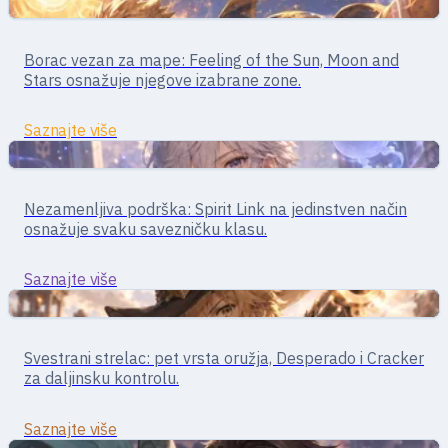
Bliski borci
Borac · bliska borba
Borac vezan za mape: Feeling of the Sun, Moon and
Star Gladiator
Stars osnažuje njegove izabrane zone.
Saznajte više
Podrška
Podrška · bafovi / magija
Nezamenljiva podrška: Spirit Link na jedinstven način
Soul Linker
osnažuje svaku savezničku klasu.
Saznajte više
Dalekometni
Strelac · borba na daljinu
Svestrani strelac: pet vrsta oružja, Desperado i Cracker
Gunslinger
za daljinsku kontrolu.
Saznajte više