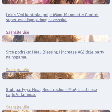
Podrška
Podrška · debafi
Loki's Veil kontrola: polje tišine, Marionette Control
Gypsy
super-osnažuje jednog saveznika.
Saznajte više
Podrška
Podrška · lečenje i bafovi
Srce podrške: Heal, Blessing i Increase AGI drže party
Acolyte
na nogama.
Saznajte više
Podrška
Podrška · lečenje i bafovi
Stub party-ja: Heal, Resurrection i Magnificat nose
Priest
najteže tamnice.
Saznajte više