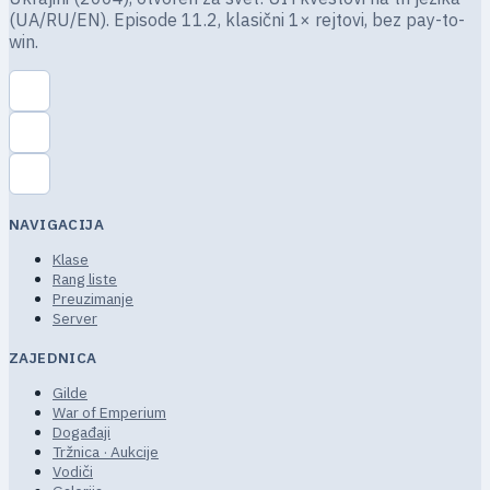
(UA/RU/EN). Episode 11.2, klasični 1× rejtovi, bez pay-to-
win.
NAVIGACIJA
Klase
Rang liste
Preuzimanje
Server
ZAJEDNICA
Gilde
War of Emperium
Događaji
Tržnica · Aukcije
Vodiči