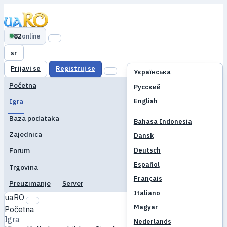
82
online
sr
Prijavi se
Registruj se
Українська
Početna
Русский
English
Igra
Baza podataka
Bahasa Indonesia
Zajednica
Dansk
Deutsch
Forum
Español
Trgovina
Français
Preuzimanje
Server
Italiano
uaRO
Magyar
Početna
Igra
Nederlands