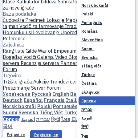
Klase
Kalkulator bildova
Simulator veština
Kvestovi
Početak
Norsk bokmål
za nove igrače
Baza podataka
Polski
Čudovišta
Predmeti
Lokacije
Mapa sveta
Baza veština
MVP
Português
tajmeri
Vodič za farmovanje
Izrada i kovanje
Ljubimci
Română
Homunkulusi
Levelovanje
Upoređivanje
Mehanika
Reference
Slovenčina
Zajednica
Suomi
Rang liste
Gilde
War of Emperium
Profili igrača
Venčanja
Događaji
Vodiči
Galerija
Video
Blogovi
Klubovi
Katalog
Svenska
servera
Recenzije servera
Partneri
Tiếng Việt
Forum
Türkçe
Trgovina
Tržište igrača
Aukcije
Trendovi cena
Ekonomija
Čeština
Preuzimanje
Server
Forum
Ελληνικά
Українська
Русский
English
Bahasa Indonesia
Dansk
Deutsch
Español
Français
Italiano
Magyar
Nederlands
Српски
Norsk bokmål
Polski
Português
Română
Slovenčina
עברית
Suomi
Svenska
Tiếng Việt
Türkçe
Čeština
Ελληνικά
العربية
Српски
العربية
עברית
हिन्दी
ไทย
日本語
简体中文
繁體中文
한
국어
हिन्दी
Prijavi se
Registruj se
ไทย