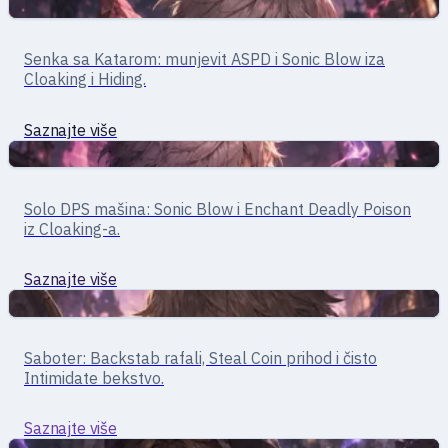
Bliski borci
Assassin · bliska borba
Senka sa Katarom: munjevit ASPD i Sonic Blow iza
Assassin
Cloaking i Hiding.
Saznajte više
Bliski borci
Assassin · bliska borba / solo
Solo DPS mašina: Sonic Blow i Enchant Deadly Poison
Assassin Cross
iz Cloaking-a.
Saznajte više
Bliski borci
Thief · bliska/borba na daljinu
Saboter: Backstab rafali, Steal Coin prihod i čisto
Rogue
Intimidate bekstvo.
Saznajte više