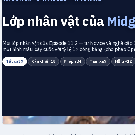
Lớp nhân vật của
Midg
Mọi lớp nhân vật của Episode 11.2 — từ Novice và nghề cấp 1
một hình mẫu, cày cuốc với tỷ lệ 1× công bằng (cho phép Op
Tất cả
39
Cận chiến
18
Pháp sư
4
Tầm xa
5
Hỗ trợ
12
Cận chiến
Novice · sinh tồn