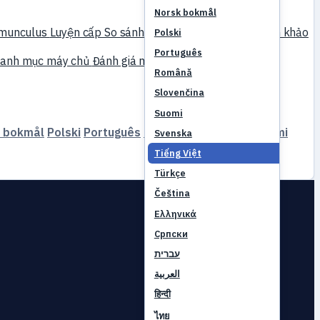
Norsk bokmål
munculus
Luyện cấp
So sánh
Cơ chế game
Tài liệu tham khảo
Polski
Português
anh mục máy chủ
Đánh giá máy chủ
Đối tác
Română
Slovenčina
Suomi
 bokmål
Polski
Português
Română
Slovenčina
Suomi
Svenska
Tiếng Việt
Türkçe
Čeština
Ελληνικά
Српски
עברית
العربية
हिन्दी
ไทย