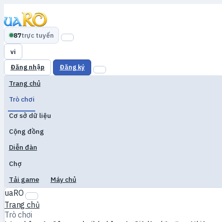
87
trực tuyến
vi
Đăng nhập
Đăng ký
Trang chủ
Trò chơi
Cơ sở dữ liệu
Cộng đồng
Diễn đàn
Chợ
Tải game
Máy chủ
uaRO
Trang chủ
Trò chơi