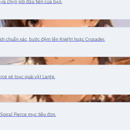
lựa chọn job đầu tiên của bạn.
ash chuẩn xác, bước đệm lên Knight hoặc Crusader.
ce xé toạc quái vật Large.
piral Pierce mục tiêu đơn.