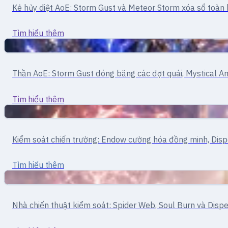
Kẻ hủy diệt AoE: Storm Gust và Meteor Storm xóa sổ toàn b
Wizard
Tìm hiểu thêm
Pháp sư
Pháp sư · Khống chế đám đông
Thần AoE: Storm Gust đóng băng các đợt quái, Mystical Amp
High Wizard
Tìm hiểu thêm
Pháp sư
Mage · Kiểm soát chiến trường
Kiểm soát chiến trường: Endow cường hóa đồng minh, Dispe
Sage
Tìm hiểu thêm
Hỗ trợ
Mage · kiểm soát/hỗ trợ
Nhà chiến thuật kiểm soát: Spider Web, Soul Burn và Dispe
Professor