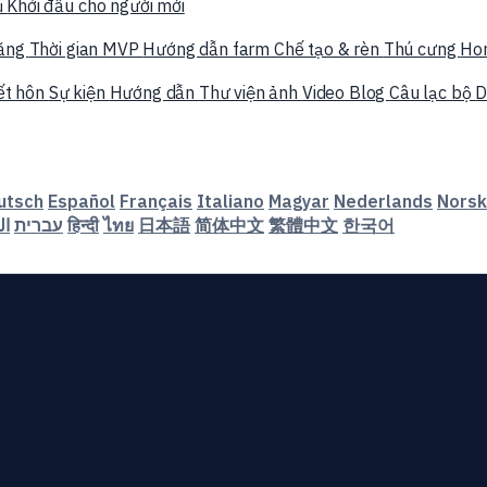
ụ
Khởi đầu cho người mới
năng
Thời gian MVP
Hướng dẫn farm
Chế tạo & rèn
Thú cưng
Ho
ết hôn
Sự kiện
Hướng dẫn
Thư viện ảnh
Video
Blog
Câu lạc bộ
D
utsch
Español
Français
Italiano
Magyar
Nederlands
Norsk
ال
עברית
हिन्दी
ไทย
日本語
简体中文
繁體中文
한국어