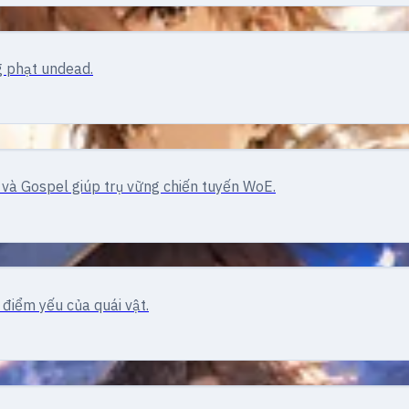
g phạt undead.
và Gospel giúp trụ vững chiến tuyến WoE.
i điểm yếu của quái vật.