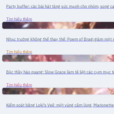
Hỗ trợ · bài hát và buff
Party buffer: các bài hát tăng sức mạnh cho nhóm, song c
Bard
Tìm hiểu thêm
Hỗ trợ
Hỗ trợ · kiểm soát
Nhạc trưởng không thể thay thế: Poem of Bragi giảm một n
Clown
Tìm hiểu thêm
Hỗ trợ
Hỗ trợ · buff/debuff
Bậc thầy hào quang: Slow Grace làm tê liệt các cụm mục 
Dancer
Tìm hiểu thêm
Hỗ trợ
Hỗ trợ · debuff
Kiểm soát bằng Loki's Veil: một vùng câm lặng, Marionett
Gypsy