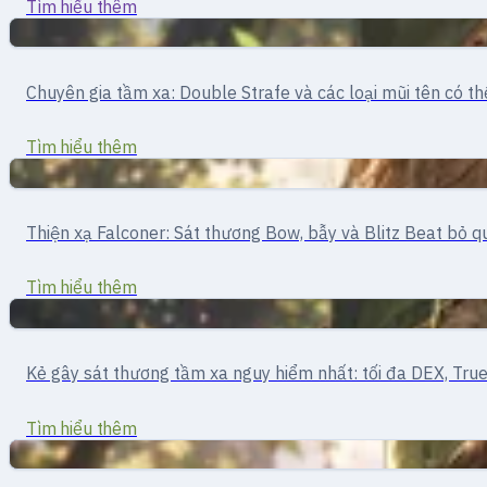
Tìm hiểu thêm
Tầm xa
Cung thủ · Tấn công tầm xa
Chuyên gia tầm xa: Double Strafe và các loại mũi tên có t
Archer
Tìm hiểu thêm
Tầm xa
Thiện xạ · Tầm xa
Thiện xạ Falconer: Sát thương Bow, bẫy và Blitz Beat bỏ q
Hunter
Tìm hiểu thêm
Tầm xa
Xạ thủ · Tấn công tầm xa
Kẻ gây sát thương tầm xa nguy hiểm nhất: tối đa DEX, True
Sniper
Tìm hiểu thêm
Hỗ trợ