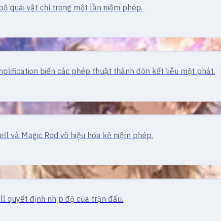
ộ quái vật chỉ trong một lần niệm phép.
lification biến các phép thuật thành đòn kết liễu một phát.
ll và Magic Rod vô hiệu hóa kẻ niệm phép.
ll quyết định nhịp độ của trận đấu.