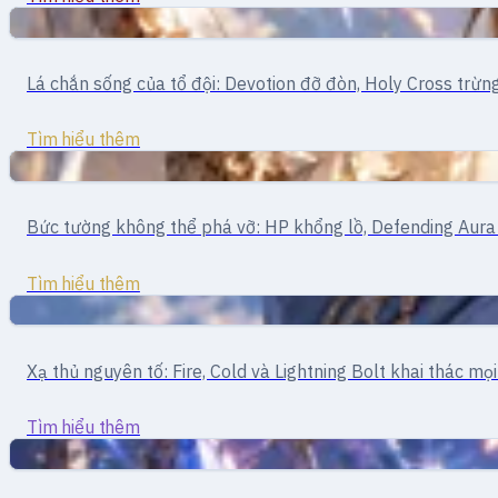
Cận chiến
Tanker · Chiến binh thánh
Lá chắn sống của tổ đội: Devotion đỡ đòn, Holy Cross trừn
Crusader
Tìm hiểu thêm
Hỗ trợ
Tank · Hỗ trợ
Bức tường không thể phá vỡ: HP khổng lồ, Defending Aura 
Paladin
Tìm hiểu thêm
Pháp sư
Mage · dồn sát thương phép
Xạ thủ nguyên tố: Fire, Cold và Lightning Bolt khai thác mọ
Mage
Tìm hiểu thêm
Pháp sư
Mage · Phép thuật AoE