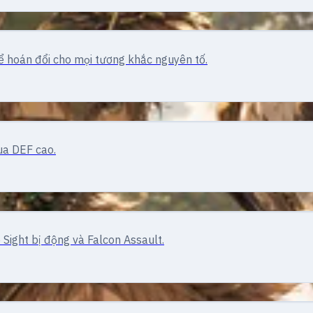
hể hoán đổi cho mọi tương khắc nguyên tố.
ua DEF cao.
 Sight bị động và Falcon Assault.