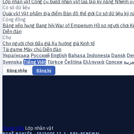
Lớp nhân vật
Công cụ build nhân vật
Giả lập kỹ năng
Nhiệm v
Cơ sở dữ liệu
Quái vật
Vật phẩm
Địa điểm
Bản đồ thế giới
Cơ sở dữ liệu kỹ 
Cộng đồng
Bảng xếp hạng
Bang hội
War of Emperium
Hồ sơ người chơi
K
Diễn đàn
Chợ
Chợ người chơi
Đấu giá
Xu hướng giá
Kinh tế
Tải game
Máy chủ
Diễn đàn
Українська
Русский
English
Bahasa Indonesia
Dansk
De
Svenska
Tiếng Việt
Türkçe
Čeština
Ελληνικά
Српски
عربية
Đăng nhập
Đăng ký
Trang chủ
Lớp nhân vật
NGHỀ NGHIỆP · EPISODE 11.2 · PRE-RENEWAL