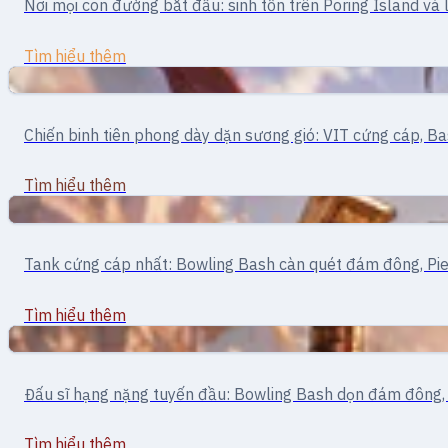
Nơi mọi con đường bắt đầu: sinh tồn trên Poring Island và 
Novice
Tìm hiểu thêm
Cận chiến
Chiến binh · cận chiến
Chiến binh tiên phong dày dặn sương gió: VIT cứng cáp, B
Swordman
Tìm hiểu thêm
Cận chiến
Tank · Cận chiến
Tank cứng cáp nhất: Bowling Bash càn quét đám đông, Pier
Knight
Tìm hiểu thêm
Cận chiến
Tank · Cận chiến
Đấu sĩ hạng nặng tuyến đầu: Bowling Bash dọn đám đông, S
Lord Knight
Tìm hiểu thêm