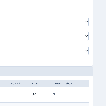
VỊ TRÍ
GIÁ
TRỌNG LƯỢNG
—
50
7