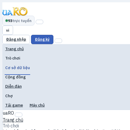
93
trực tuyến
vi
Đăng nhập
Đăng ký
Trang chủ
Trò chơi
Cơ sở dữ liệu
Cộng đồng
Diễn đàn
Chợ
Tải game
Máy chủ
uaRO
Trang chủ
Trò chơi