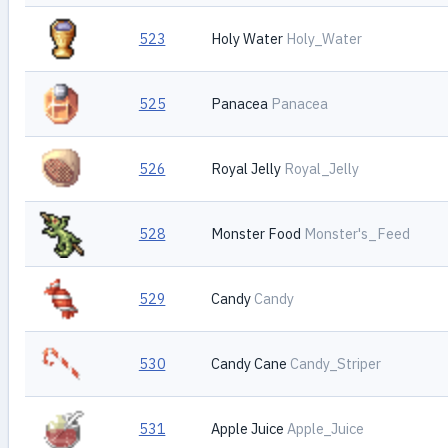
523
Holy Water
Holy_Water
525
Panacea
Panacea
526
Royal Jelly
Royal_Jelly
528
Monster Food
Monster's_Feed
529
Candy
Candy
530
Candy Cane
Candy_Striper
531
Apple Juice
Apple_Juice