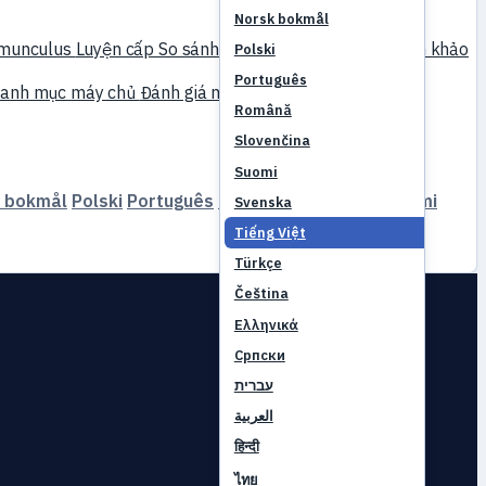
Norsk bokmål
munculus
Luyện cấp
So sánh
Cơ chế game
Tài liệu tham khảo
Polski
Português
anh mục máy chủ
Đánh giá máy chủ
Đối tác
Română
Slovenčina
Suomi
 bokmål
Polski
Português
Română
Slovenčina
Suomi
Svenska
Tiếng Việt
Türkçe
Čeština
Ελληνικά
Српски
עברית
العربية
हिन्दी
ไทย