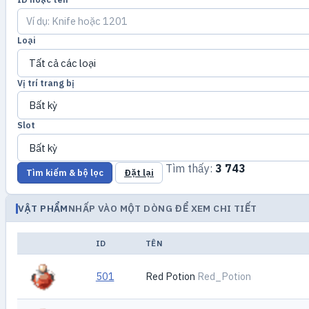
Loại
Vị trí trang bị
Slot
Tìm thấy:
3 743
Tìm kiếm & bộ lọc
Đặt lại
VẬT PHẨM
NHẤP VÀO MỘT DÒNG ĐỂ XEM CHI TIẾT
ID
TÊN
501
Red Potion
Red_Potion