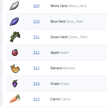
509
White Herb
White_Herb
510
Blue Herb
Blue_Herb
511
Green Herb
Green_Herb
512
Apple
Apple
513
Banana
Banana
514
Grape
Grape
515
Carrot
Carrot