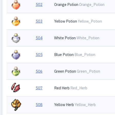
502
Orange Potion
Orange_Potion
503
Yellow Potion
Yellow_Potion
504
White Potion
White_Potion
505
Blue Potion
Blue_Potion
506
Green Potion
Green_Potion
507
Red Herb
Red_Herb
508
Yellow Herb
Yellow_Herb