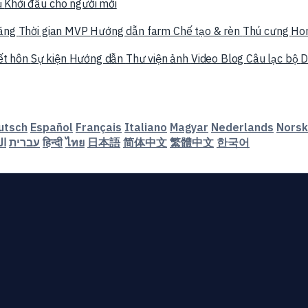
ụ
Khởi đầu cho người mới
năng
Thời gian MVP
Hướng dẫn farm
Chế tạo & rèn
Thú cưng
Ho
ết hôn
Sự kiện
Hướng dẫn
Thư viện ảnh
Video
Blog
Câu lạc bộ
D
utsch
Español
Français
Italiano
Magyar
Nederlands
Norsk
ال
עברית
हिन्दी
ไทย
日本語
简体中文
繁體中文
한국어