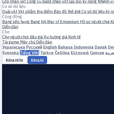
Lớp nhân vật
Công cụ build nhân vật
Giả lập kỹ năng
Nhiệm v
Cơ sở dữ liệu
Quái vật
Vật phẩm
Địa điểm
Bản đồ thế giới
Cơ sở dữ liệu kỹ 
Cộng đồng
Bảng xếp hạng
Bang hội
War of Emperium
Hồ sơ người chơi
K
Diễn đàn
Chợ
Chợ người chơi
Đấu giá
Xu hướng giá
Kinh tế
Tải game
Máy chủ
Diễn đàn
Українська
Русский
English
Bahasa Indonesia
Dansk
De
Svenska
Tiếng Việt
Türkçe
Čeština
Ελληνικά
Српски
عربية
Đăng nhập
Đăng ký