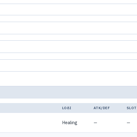
LOẠI
ATK/DEF
SLOT
Healing
—
—