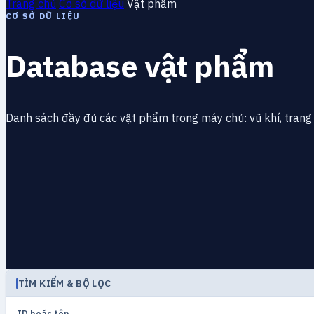
Trang chủ
Cơ sở dữ liệu
Vật phẩm
CƠ SỞ DỮ LIỆU
Database vật phẩm
Danh sách đầy đủ các vật phẩm trong máy chủ: vũ khí, trang 
TÌM KIẾM & BỘ LỌC
ID hoặc tên