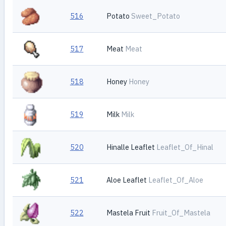
516
Potato
Sweet_Potato
517
Meat
Meat
518
Honey
Honey
519
Milk
Milk
520
Hinalle Leaflet
Leaflet_Of_Hinal
521
Aloe Leaflet
Leaflet_Of_Aloe
522
Mastela Fruit
Fruit_Of_Mastela