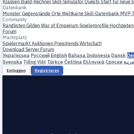
Klassen
Build-Rechner
Skill-Simulator
Quests
Start für neue S
Datenbank
Monster
Gegenstände
Orte
Weltkarte
Skill-Datenbank
MVP-
Community
Ranglisten
Gilden
War of Emperium
Spielerprofile
Hochzeite
Forum
Marktplatz
Spielermarkt
Auktionen
Preistrends
Wirtschaft
Download
Server
Forum
Українська
Русский
English
Bahasa Indonesia
Dansk
De
Svenska
Tiếng Việt
Türkçe
Čeština
Ελληνικά
Српски
عربية
Einloggen
Registrieren