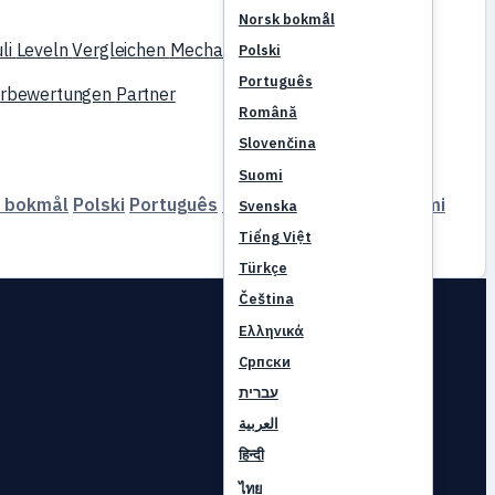
Norsk bokmål
li
Leveln
Vergleichen
Mechaniken
Referenzen
Polski
Português
erbewertungen
Partner
Română
Slovenčina
Suomi
 bokmål
Polski
Português
Română
Slovenčina
Suomi
Svenska
Tiếng Việt
Türkçe
Čeština
Ελληνικά
Српски
עברית
العربية
हिन्दी
ไทย