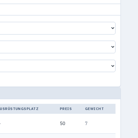
USRÜSTUNGSPLATZ
PREIS
GEWICHT
—
50
7