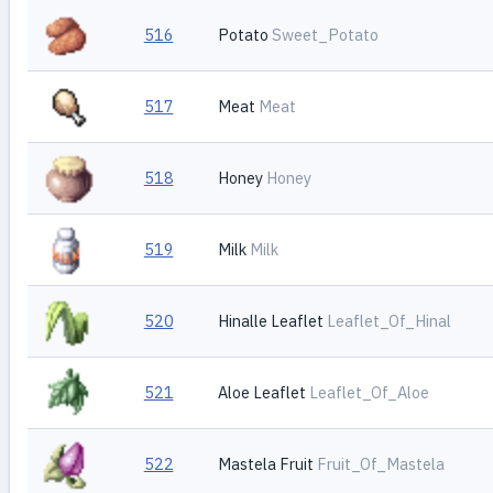
516
Potato
Sweet_Potato
517
Meat
Meat
518
Honey
Honey
519
Milk
Milk
520
Hinalle Leaflet
Leaflet_Of_Hinal
521
Aloe Leaflet
Leaflet_Of_Aloe
522
Mastela Fruit
Fruit_Of_Mastela