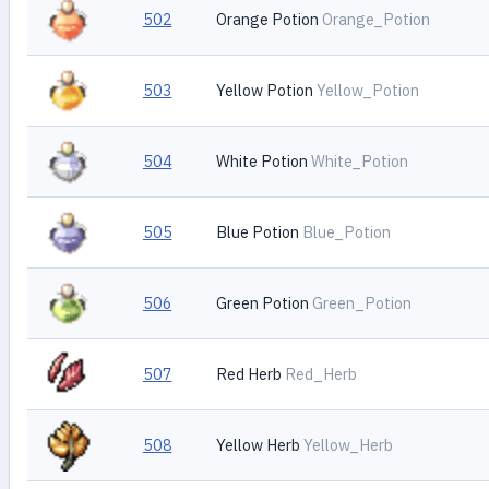
502
Orange Potion
Orange_Potion
503
Yellow Potion
Yellow_Potion
504
White Potion
White_Potion
505
Blue Potion
Blue_Potion
506
Green Potion
Green_Potion
507
Red Herb
Red_Herb
508
Yellow Herb
Yellow_Herb