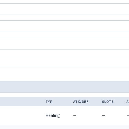
TYP
ATK/DEF
SLOTS
A
Healing
—
—