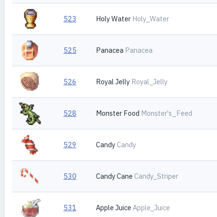
523
Holy Water
Holy_Water
525
Panacea
Panacea
526
Royal Jelly
Royal_Jelly
528
Monster Food
Monster's_Feed
529
Candy
Candy
530
Candy Cane
Candy_Striper
531
Apple Juice
Apple_Juice