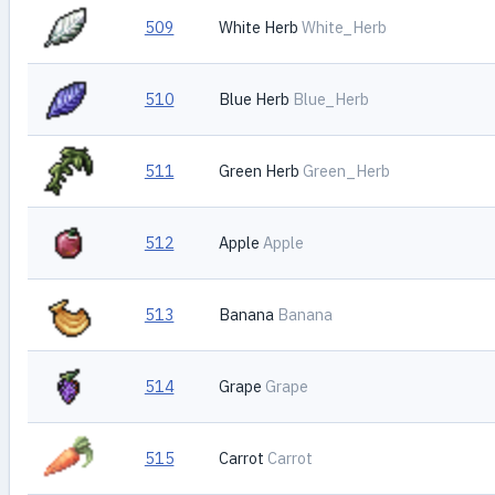
509
White Herb
White_Herb
510
Blue Herb
Blue_Herb
511
Green Herb
Green_Herb
512
Apple
Apple
513
Banana
Banana
514
Grape
Grape
515
Carrot
Carrot