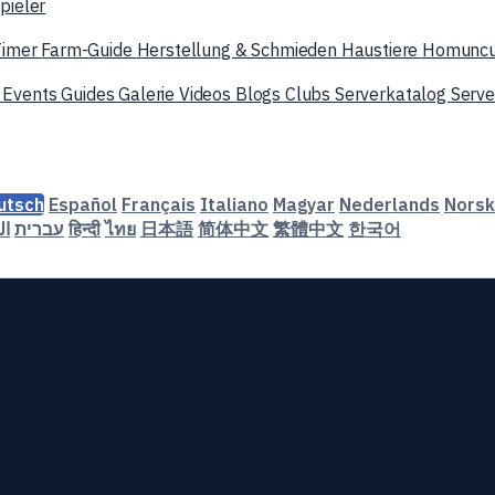
pieler
Timer
Farm-Guide
Herstellung & Schmieden
Haustiere
Homuncu
n
Events
Guides
Galerie
Videos
Blogs
Clubs
Serverkatalog
Serv
utsch
Español
Français
Italiano
Magyar
Nederlands
Norsk
ال
עברית
हिन्दी
ไทย
日本語
简体中文
繁體中文
한국어