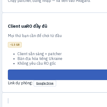
Chạy patcher, đăng nhập — và tiến vào Midgard.
Client uaRO đầy đủ
Mọi thứ bạn cần để chơi từ đầu
~1.5 GB
Client sẵn sàng + patcher
Bản địa hóa tiếng Ukraine
Không yêu cầu RO gốc
Link dự phòng:
Google Drive