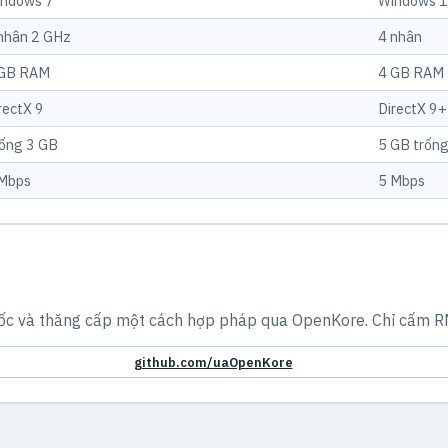
ndows 7
Windows 
nhân 2 GHz
4 nhân
 GB RAM
4 GB RAM
rectX 9
DirectX 9+
ống 3 GB
5 GB trốn
Mbps
5 Mbps
ốc và thăng cấp một cách hợp pháp qua OpenKore. Chỉ cấm RM
github.com/uaOpenKore