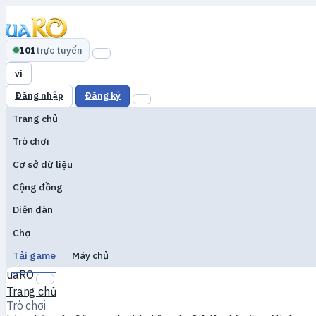
101
trực tuyến
vi
Đăng nhập
Đăng ký
Trang chủ
Trò chơi
Cơ sở dữ liệu
Cộng đồng
Diễn đàn
Chợ
Tải game
Máy chủ
uaRO
Trang chủ
Trò chơi