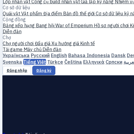
Lớp nhân vật
Công cụ build nhân vật
Giả lập kỹ năng
Nhiệm v
Cơ sở dữ liệu
Quái vật
Vật phẩm
Địa điểm
Bản đồ thế giới
Cơ sở dữ liệu kỹ 
Cộng đồng
Bảng xếp hạng
Bang hội
War of Emperium
Hồ sơ người chơi
K
Diễn đàn
Chợ
Chợ người chơi
Đấu giá
Xu hướng giá
Kinh tế
Tải game
Máy chủ
Diễn đàn
Українська
Русский
English
Bahasa Indonesia
Dansk
De
Svenska
Tiếng Việt
Türkçe
Čeština
Ελληνικά
Српски
عربية
Đăng nhập
Đăng ký