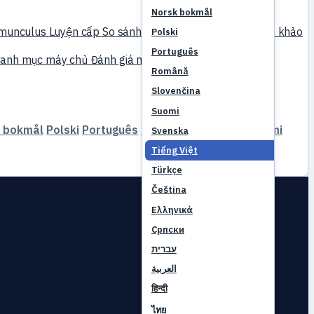
Norsk bokmål
munculus
Luyện cấp
So sánh
Cơ chế game
Tài liệu tham khảo
Polski
Português
anh mục máy chủ
Đánh giá máy chủ
Đối tác
Română
Slovenčina
Suomi
 bokmål
Polski
Português
Română
Slovenčina
Suomi
Svenska
Tiếng Việt
Türkçe
Čeština
Ελληνικά
Српски
עברית
العربية
हिन्दी
ไทย