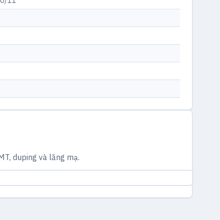
10/11
g
T, duping và lăng mạ.