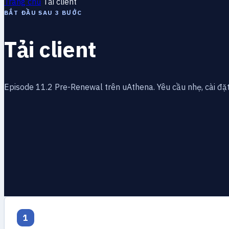
Trang chủ
Tải client
BẮT ĐẦU SAU 3 BƯỚC
Tải client
Episode 11.2 Pre-Renewal trên uAthena. Yêu cầu nhẹ, cài đ
1