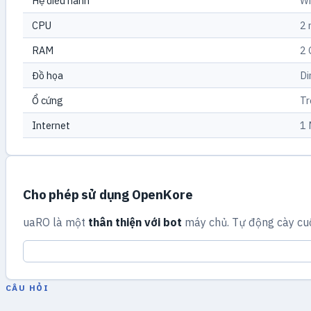
Hệ điều hành
Wi
CPU
2 
RAM
2
Đồ họa
Di
Ổ cứng
Tr
Internet
1 
Cho phép sử dụng OpenKore
uaRO là một
thân thiện với bot
máy chủ. Tự động cày cu
CÂU HỎI