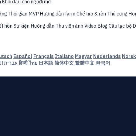
ụ
Khởi đầu cho người mới
năng
Thời gian MVP
Hướng dẫn farm
Chế tạo & rèn
Thú cưng
Ho
ết hôn
Sự kiện
Hướng dẫn
Thư viện ảnh
Video
Blog
Câu lạc bộ
D
utsch
Español
Français
Italiano
Magyar
Nederlands
Norsk
ال
עברית
हिन्दी
ไทย
日本語
简体中文
繁體中文
한국어